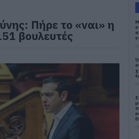
νης: Πήρε το «ναι» η
Μ
σ
151 βουλευτές
α
ε
08
Ό
σ
χ
έ
08
Σ
μ
π
κ
Ε
08