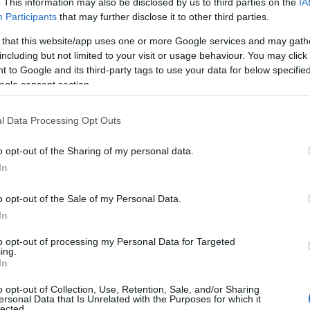
. This information may also be disclosed by us to third parties on the
IA
ά
Participants
that may further disclose it to other third parties.
μ
α
 that this website/app uses one or more Google services and may gath
08
including but not limited to your visit or usage behaviour. You may click 
 to Google and its third-party tags to use your data for below specifi
Ε
ogle consent section.
Α
ί
Ο
l Data Processing Opt Outs
ε
C
o opt-out of the Sharing of my personal data.
08
In
Α
o opt-out of the Sale of my Personal Data.
τ
ε
In
α
β
gle News
to opt-out of processing my Personal Data for Targeted
Κ
ing.
α
In
ην Εύβοια
08
o opt-out of Collection, Use, Retention, Sale, and/or Sharing
ersonal Data that Is Unrelated with the Purposes for which it
δήσεις
για την
Ελλάδα
και τον
Κόσμο
στο
lected.