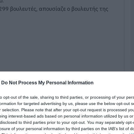
ο.
08
299 βουλευτές, απουσίαζε ο βουλευτής της
Α
φ
ν
π
08
Τ
τ
Ε
08
-
Do Not Process My Personal Information
Κ
π
α
to opt-out of the sale, sharing to third parties, or processing of your per
Σ
formation for targeted advertising by us, please use the below opt-out s
ε
r selection. Please note that after your opt-out request is processed y
κ
eing interest-based ads based on personal information utilized by us or
υ ζήτησε ο πρωθυπουργός ψήφισαν 151
08
disclosed to third parties prior to your opt-out. You may separately opt-
ουλευτές.Πηγή-dikaiologitika.gr
losure of your personal information by third parties on the IAB’s list of
Ε