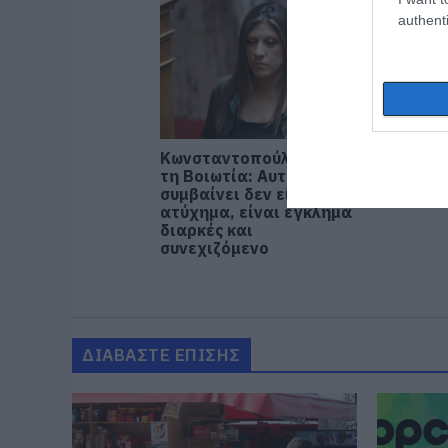
authenti
Κωνσταντοπούλου από
Στην Α
τη Βοιωτία: Αυτό που
για το
συμβαίνει δεν είναι
δήλωσ
ατύχημα, είναι έγκλημα
διαρκές και
συνεχιζόμενο
ΔΙΑΒΑΣΤΕ ΕΠΙΣΗΣ