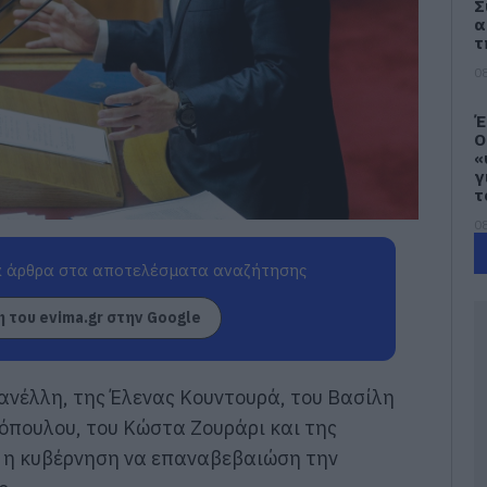
Σ
α
τ
08
Έ
Ο
«
γ
τ
08
 άρθρα στα αποτελέσματα αναζήτησης
Μ
χ
π
 του evima.gr στην Google
ε
1
08
ανέλλη, της Έλενας Κουντουρά, του Βασίλη
Ε
πουλου, του Κώστα Ζουράρι και της
κ
η κυβέρνηση να επαναβεβαιώση την
Ε
έ