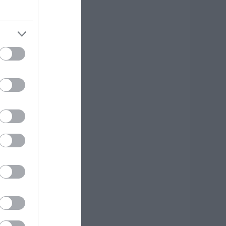
ύβοια: «Πλιάτσικο»
ε έργο ανάπλασης
αραλίας – Η
αταγγελία που
ροκαλεί
ντιδράσεις
.08.2026 | 10:20
ωρίς Internet τώρα
υτό το χωριό της
ύβοιας
.08.2026 | 10:00