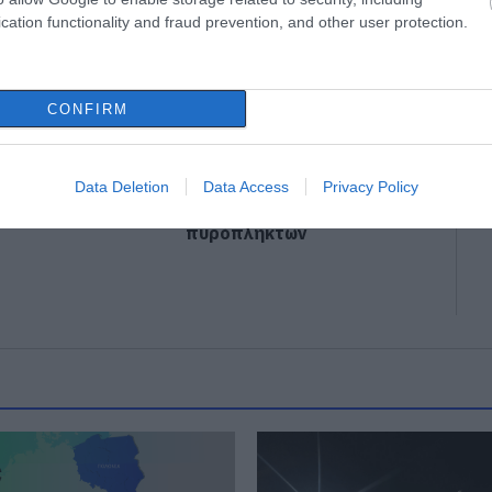
cation functionality and fraud prevention, and other user protection.
CONFIRM
ΑΔΕ ο Μητσοτάκης
Φωτιά στη Δυτική
Data Deletion
Data Access
Privacy Policy
 myAGRO – Τι
Αττική: Αυτά είναι τα
ε
μέτρα ενίσχυσης των
πυρόπληκτων