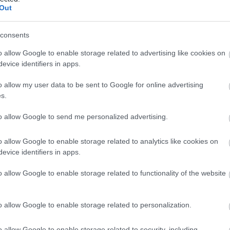
Ε
Out
σ
π
κ
consents
π
α
o allow Google to enable storage related to advertising like cookies on
08
evice identifiers in apps.
Χ
o allow my user data to be sent to Google for online advertising
α
s.
Ε
08
to allow Google to send me personalized advertising.
o allow Google to enable storage related to analytics like cookies on
evice identifiers in apps.
τις διακοπές ο
Κρίση στο κόμμα
o allow Google to enable storage related to functionality of the website
άκης: Φαγητό
Καρυστιανού: Δύο ακόμη
ασί σε γνωστό
στελέχη αποχωρούν
καταγγέλλοντας κλειστό
σύστημα αποφάσεων
o allow Google to enable storage related to personalization.
o allow Google to enable storage related to security, including