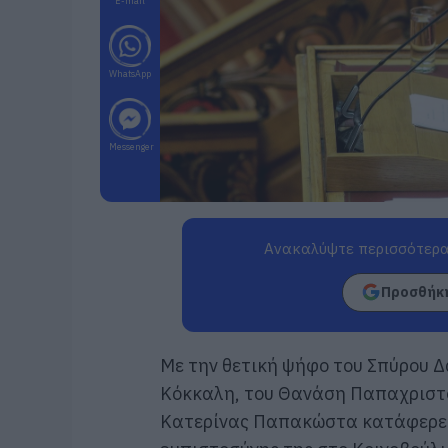
E-mail
WhatsApp
Messenger
Ανακαλύψτε περισσότερα
Προσθήκη
Με την θετική ψήφο του Σπύρου Δ
Κόκκαλη, του Θανάση Παπαχριστό
Κατερίνας Παπακώστα κατάφερε 