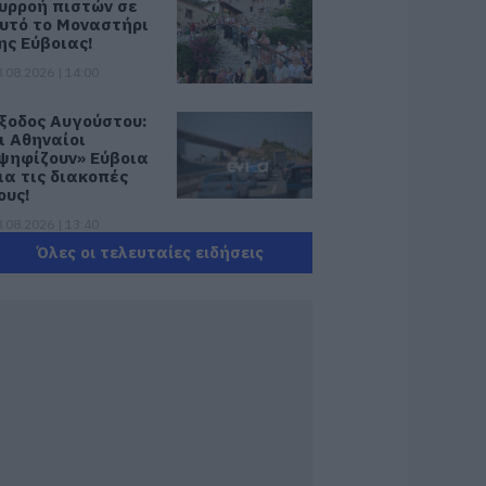
υρροή πιστών σε
υτό το Μοναστήρι
ης Εύβοιας!
.08.2026 | 14:00
ξοδος Αυγούστου:
ι Αθηναίοι
ψηφίζουν» Εύβοια
ια τις διακοπές
ους!
.08.2026 | 13:40
Όλες οι τελευταίες ειδήσεις
εταφορές
ρημάτων: Σε ποιες
εριπτώσεις η ΑΑΔΕ
πιβάλλει φόρο από
0% έως 40%
.08.2026 | 13:20
ικόνες σοκ σε
οιμητήριο της
ύβοιας: Δείτε τι
καναν