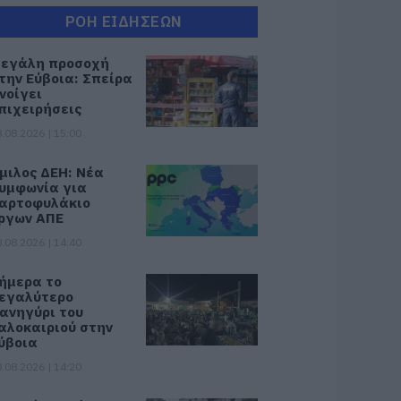
ΡΟΗ ΕΙΔΗΣΕΩΝ
εγάλη προσοχή
την Εύβοια: Σπείρα
νοίγει
πιχειρήσεις
.08.2026 | 15:00
μιλος ΔΕΗ: Νέα
υμφωνία για
αρτοφυλάκιο
ργων ΑΠΕ
.08.2026 | 14:40
ήμερα το
εγαλύτερο
ανηγύρι του
αλοκαιριού στην
ύβοια
.08.2026 | 14:20