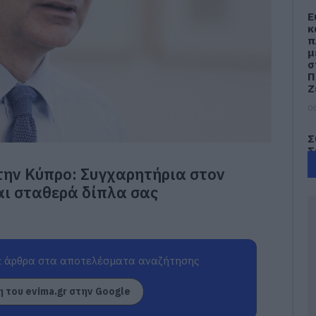
Ε
κ
π
μ
σ
Π
Ζ
06
Σ
Σ
Π
την Κύπρο: Συγχαρητήρια στον
ο
η
αι σταθερά δίπλα σας
Ε
06
Σ
τ
 άρθρα στα αποτελέσματα αναζήτησης
έ
γ
 του evima.gr στην Google
γ
06