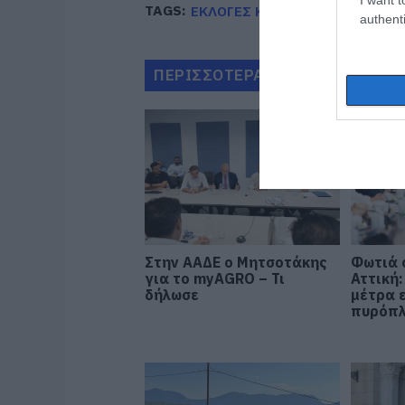
TAGS:
ΕΚΛΟΓΕΣ ΚΥΠΡΟΥ
ΜΗΤΣΟΤΑΚ
authenti
ΠΕΡΙΣΣΟΤΕΡΑ ΑΠΟ ΠΟΛΙΤΙΚΗ
Στην ΑΑΔΕ ο Μητσοτάκης
Φωτιά 
για το myAGRO – Τι
Αττική:
δήλωσε
μέτρα 
πυρόπ