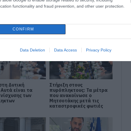
ΗΣ
cation functionality and fraud prevention, and other user protection.
CONFIRM
Data Deletion
Data Access
Privacy Policy
στη Δυτική
Στήριξη στους
 Αυτά είναι τα
πυρόπληκτους: Τα μέτρα
ενίσχυσης των
που ανακοίνωσε ο
ληκτων
Μητσοτάκης μετά τις
καταστροφικές φωτιές