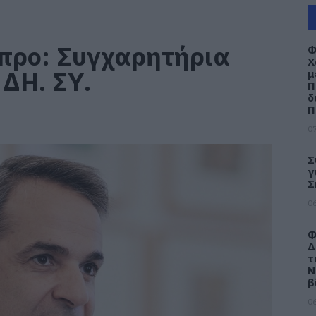
προ: Συγχαρητήρια
Φ
Χ
ΔΗ. ΣΥ.
μ
Π
δ
Π
07
Σ
γ
Σ
06
Φ
Δ
τ
Ν
β
06