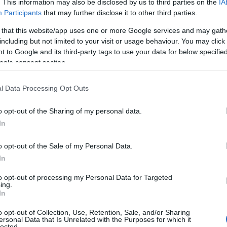
. This information may also be disclosed by us to third parties on the
IA
 Αννίτα Δημητρίου για την εκλογική νίκη. Η
Participants
that may further disclose it to other third parties.
Ο
ένει καθαρά πρώτη δύναμη στην Κύπρο. Οι
τ
 that this website/app uses one or more Google services and may gath
τ
ύχομαι καλή επιτυχία στα μέλη της νέας
θ
including but not limited to your visit or usage behaviour. You may click 
άδα βρίσκεται σταθερά δίπλα σας».
μ
 to Google and its third-party tags to use your data for below specifi
ogle consent section.
06
Θ
l Data Processing Opt Outs
Έ
3
τ
o opt-out of the Sharing of my personal data.
α
In
06
o opt-out of the Sale of my Personal Data.
Ν
In
σ
Τ
to opt-out of processing my Personal Data for Targeted
α
ing.
In
06
o opt-out of Collection, Use, Retention, Sale, and/or Sharing
Έ
ersonal Data that Is Unrelated with the Purposes for which it
κ
lected.