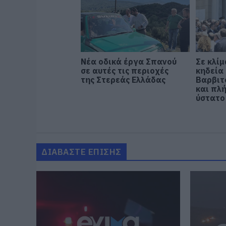
Νέα οδικά έργα Σπανού
Σε κλίμ
σε αυτές τις περιοχές
κηδεία 
της Στερεάς Ελλάδας
Βαρβιτ
και πλ
ύστατο
ΔΙΑΒΑΣΤΕ ΕΠΙΣΗΣ