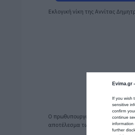
Εκλογική νίκη της Αννίτας Δημητρ
Evima.gr 
If you wish 
sensitive in
confirm you
Ο πρωθυπουργός
Κυριάκος Μητσ
continue se
information 
αποτέλεσμα των εκλογών
στην Κ
further disc