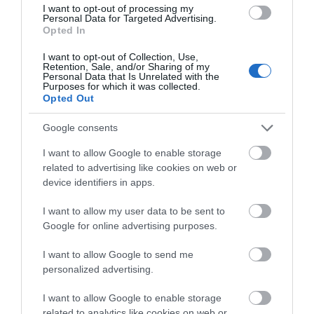
I want to opt-out of processing my
10.08.2026 | 12:00
Personal Data for Targeted Advertising.
Opted In
Αυτά τα σχολεία αναβαθμίζονται
I want to opt-out of Collection, Use,
Retention, Sale, and/or Sharing of my
στην Εύβοια – Τι έργα γίνονται –
Personal Data that Is Unrelated with the
Δείτε εικόνες
Purposes for which it was collected.
Opted Out
10.08.2026 | 11:40
Google consents
Αύγουστος στην Εύβοια: Τι θα
γίνει αύριο στα σοκάκια αυτού
I want to allow Google to enable storage
χωριού
related to advertising like cookies on web or
10.08.2026 | 11:20
device identifiers in apps.
Όλες οι τελευταίες ειδήσεις
Η Λίμνη Ευβοίας γίνεται σημείο
I want to allow my user data to be sent to
συνάντησης των γεύσεων της
Google for online advertising purposes.
Στερεάς Ελλάδας
ΠΕΡΙΣΣΟΤΕΡΑ ΑΠΟ ΠΟΛΙΤΙΚΗ
10.08.2026 | 11:00
I want to allow Google to send me
personalized advertising.
Χαλκίδα: Γιατί φωτίστηκε στα
μωβ- ροζ το δημαρχείο στην
I want to allow Google to enable storage
παραλία
related to analytics like cookies on web or