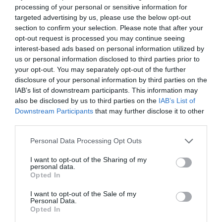
ΕΙΔΗΣΕΙΣ ΣΗΜΕΡΑ
ΕΥΒΟΙΑ
ΕΥΡΩΕΚΛΟΓΕΣ 2024
processing of your personal or sensitive information for
ΜΑΘΕ ΠΟΥ ΨΗΦΙΖΕΙΣ
ΝΕΑ
ΝΕΑ ΕΥΒΟΙΑ
targeted advertising by us, please use the below opt-out
section to confirm your selection. Please note that after your
ΡΟΗ ΕΙΔΗΣΕΩΝ
opt-out request is processed you may continue seeing
interest-based ads based on personal information utilized by
Πού θα γίνει το επόμενο πανηγύρι
us or personal information disclosed to third parties prior to
στην Εύβοια με τη Μαρία Νομικού
your opt-out. You may separately opt-out of the further
10.08.2026 | 13:00
disclosure of your personal information by third parties on the
IAB’s list of downstream participants. This information may
also be disclosed by us to third parties on the
IAB’s List of
e-ΕΦΚΑ και ΔΥΠΑ: Ποιοι θα
Downstream Participants
that may further disclose it to other
πάρουν λεφτά τις επόμενες
ημέρες
third parties.
10.08.2026 | 12:40
Please note that this website/app uses one or more Google
Personal Data Processing Opt Outs
services and may gather and store information including but
Κόκκινος συναγερμός για φωτιά
not limited to your visit or usage behaviour. You may click to
I want to opt-out of the Sharing of my
σήμερα στην Εύβοια – Προσοχή
personal data.
grant or deny consent to Google and its third-party tags to
Opted In
10.08.2026 | 12:20
use your data for below specified purposes in below Google
consent section.
I want to opt-out of the Sale of my
Personal Data.
Opted In
Πέθανε κτηνοτρόφος μετά τη
θανάτωση του κοπαδιού του