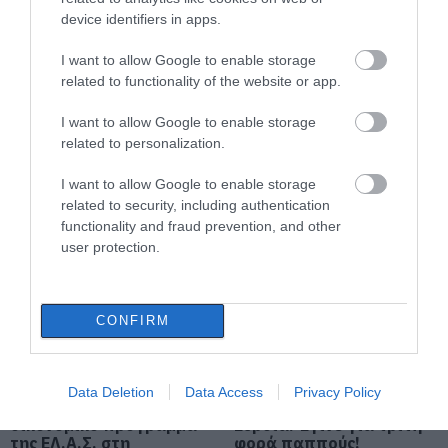
10.08.2026 | 10:40
device identifiers in apps.
Έκτακτη διακοπή νερού στους
I want to allow Google to enable storage
Ωρεούς Ευβοίας
related to functionality of the website or app.
10.08.2026 | 10:20
Εύβοια: Ποια είναι η κ.
Φάνης Σπανός:
I want to allow Google to enable storage
Λίζα που τίμησε ο
500.000 € για την
δήμαρχος Ιστιαίας
ενεργειακή
related to personalization.
Αιδηψού
αναβάθμιση του 4ου
Ελεγκτές της ΑΑΔΕ κατέσχεσαν
Δημοτικού Σχολείου
σχεδόν 1300 φιάλλες παράνομου
I want to allow Google to enable storage
Λιβαδειάς
ψυκτικού υγρού φρέον (εικόνες)
related to security, including authentication
10.08.2026 | 10:00
functionality and fraud prevention, and other
user protection.
Μεγάλο βήμα για την υγεία στη
Βόρεια Εύβοια
10.08.2026 | 09:40
CONFIRM
Εορτολόγιο: Ποιοι γιορτάζουν
Ο Αλέξης Τσίπρας
Σε πελάγη ευτυχίας
σήμερα, Δευτέρα 10 Αυγούστου
Data Deletion
Data Access
Privacy Policy
παρουσιάζει το
αντιδήμαρχος στην
10.08.2026 | 09:20
οικονομικό πρόγραμμα
Εύβοια! Έγινε για τρίτη
της ΕΛ.Α.Σ. στη
φορά παππούς!