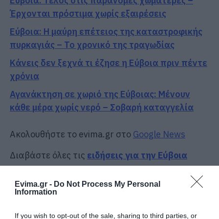
Εύβοια: Τέλος στις παράνομες χωματερές –
Έρχονται πρόστιμα χωρίς εξαιρέσεις
Εύβοια: Η μαύρη επέτειος της καταστροφικής
πυρκαγιάς – Το χρονικό της τραγωδίας
Κάνεις δεν ξεχνά τι έζησε η Εύβοια πριν πέντε
χρόνια
Αγανάκτηση σε χωριό της Εύβοιας: Μένουν
κάθε μέρα χωρίς νερό – Σοβαρή καταγγελία
Ακολουθήστε το evima.gr στο
Google News
Διαβάστε όλες τις
ειδήσεις για την Εύβοια
Διαβάστε όλες τις
τελευταίες ειδήσεις
για την
Evima.gr -
Do Not Process My Personal
Ελλάδα
και τον
Κόσμο
στο
evima.gr
Information
TAGS:
ΕΓΓΡΑΦΑ
ΕΙΔΗΣΕΙΣ
ΕΙΔΗΣΕΙΣ ΕΥΒΟΙΑ
If you wish to opt-out of the sale, sharing to third parties, or