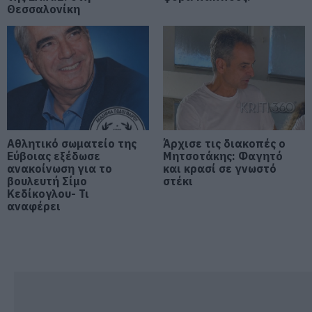
Θεσσαλονίκη
Εύβοια: Που έχει διακοπή
ρεύματος σήμερα Δευτέρα 10
Αυγούστου
10.08.2026 | 09:00
Μεγάλη φωτιά στον Κουβαρά
Αττικής: Ήχησε το 112, καίει
κοντά σε σπίτια
10.08.2026 | 08:40
Αθλητικό σωματείο της
Άρχισε τις διακοπές ο
Εύβοιας εξέδωσε
Μητσοτάκης: Φαγητό
ανακοίνωση για το
και κρασί σε γνωστό
Καιρός: Επιμένουν και σήμερα τα
βουλευτή Σίμο
στέκι
μποφόρ και η ζέστη στην Εύβοια
Κεδίκογλου- Τι
10.08.2026 | 08:20
αναφέρει