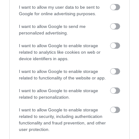
πρόσωπο της βραδιάς σε
πανηγύρι της Εύβοιας
I want to allow my user data to be sent to
Google for online advertising purposes.
06.08.2026 | 12:45
I want to allow Google to send me
Ελλάδα: Νέες επενδύσεις 1 δισ.
personalized advertising.
έως το 2028 για την Ενέργεια
Σε κλίμα συγκίνησης η
Έκτακτο: Συνάντηση
06.08.2026 | 12:30
κηδεία του Γιάννη
Σπανού – Γεωργιάδη
I want to allow Google to enable storage
Βαρβιτσιώτη –
στη Λαμία
related to analytics like cookies on web or
Πολιτικοί και πλήθος
device identifiers in apps.
κόσμου στο ύστατο
Θλίψη στην Εύβοια: Άνδρας έχασε
χαίρε
την ζωή του
I want to allow Google to enable storage
06.08.2026 | 12:15
related to functionality of the website or app.
I want to allow Google to enable storage
related to personalization.
I want to allow Google to enable storage
related to security, including authentication
functionality and fraud prevention, and other
user protection.