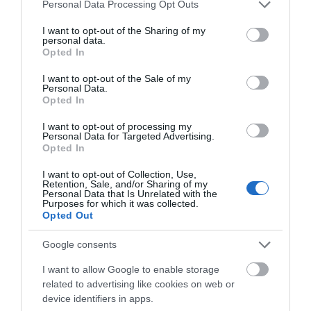
Please note that this website/app uses one or more Google
Personal Data Processing Opt Outs
Νεότερα για τη φωτιά σε
services and may gather and store information including but
εμπορικό κατάστημα στη Χαλκίδα
not limited to your visit or usage behaviour. You may click to
I want to opt-out of the Sharing of my
06.08.2026 | 13:45
Στην ΑΑΔΕ ο
Φωτιά στη Δυτική
personal data.
grant or deny consent to Google and its third-party tags to
Μητσοτάκης για το
Αττική: Αυτά είναι τα
Opted In
use your data for below specified purposes in below Google
myAGRO – Τι δήλωσε
μέτρα ενίσχυσης των
consent section.
πυρόπληκτων
I want to opt-out of the Sale of my
Καλοκαίρι στην Εύβοια χωρίς
Personal Data.
«Ταβέρνα Ξενύχτη» δεν γίνεται!
Opted In
Χρόνια τώρα αυθεντικές γεύσεις!
06.08.2026 | 13:30
I want to opt-out of processing my
Personal Data for Targeted Advertising.
Opted In
Σοκ στην Εύβοια: Κουκουλοφόρος
εισέβαλε στο σπίτι – Στιγμές
I want to opt-out of Collection, Use,
τρόμου για γυναίκα
Retention, Sale, and/or Sharing of my
Personal Data that Is Unrelated with the
06.08.2026 | 13:15
Purposes for which it was collected.
Στήριξη στους
Νέα οδικά έργα
Opted Out
πυρόπληκτους: Τα
Σπανού σε αυτές τις
Χαλκίδα τώρα φωτιά σε εμπορικό
μέτρα που ανακοίνωσε
περιοχές της Στερεάς
κατάστημα
Google consents
ο Μητσοτάκης μετά τις
Ελλάδας
06.08.2026 | 13:00
καταστροφικές φωτιές
I want to allow Google to enable storage
related to advertising like cookies on web or
device identifiers in apps.
Ο μικρός μουσικός που έγινε το