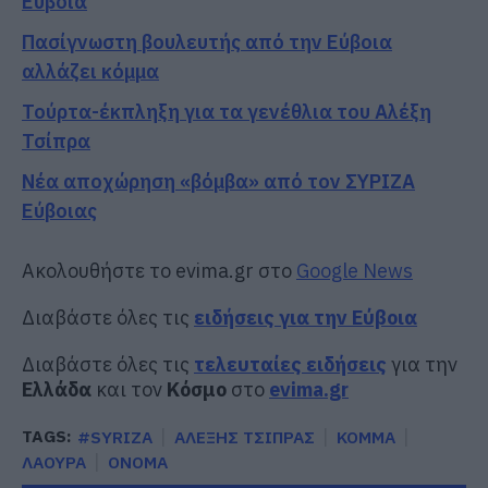
Εύβοια
Πασίγνωστη βουλευτής από την Εύβοια
αλλάζει κόμμα
Τούρτα-έκπληξη για τα γενέθλια του Αλέξη
Τσίπρα
Νέα αποχώρηση «βόμβα» από τον ΣΥΡΙΖΑ
Εύβοιας
Ακολουθήστε το evima.gr στο
Google News
Διαβάστε όλες τις
ειδήσεις για την Εύβοια
Διαβάστε όλες τις
τελευταίες ειδήσεις
για την
Ελλάδα
και τον
Κόσμο
στο
evima.gr
TAGS:
#SYRIZA
ΑΛΕΞΗΣ ΤΣΙΠΡΑΣ
ΚΟΜΜΑ
ΛΑΟΥΡΑ
ΟΝΟΜΑ