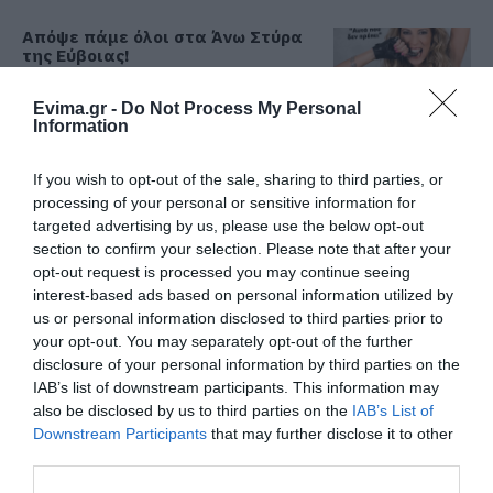
Απόψε πάμε όλοι στα Άνω Στύρα
της Εύβοιας!
06.08.2026 | 14:30
Evima.gr -
Do Not Process My Personal
Information
Σε αυτή την περιοχή της Εύβοιας
θα γίνει σήμερα πανηγύρι
If you wish to opt-out of the sale, sharing to third parties, or
06.08.2026 | 14:15
processing of your personal or sensitive information for
targeted advertising by us, please use the below opt-out
Όλες οι τελευταίες ειδήσεις
section to confirm your selection. Please note that after your
Έρχεται το 9ο Αλιβεριώτικο
opt-out request is processed you may continue seeing
Αντάμωμα! Πότε και πού θα γίνει
interest-based ads based on personal information utilized by
us or personal information disclosed to third parties prior to
06.08.2026 | 14:00
ΠΕΡΙΣΣΟΤΕΡΑ ΑΠΟ ΠΟΛΙΤΙΚΗ
your opt-out. You may separately opt-out of the further
disclosure of your personal information by third parties on the
Οταν ο Άγιος Ιωάννης ο Ρώσσος
IAB’s list of downstream participants. This information may
έσωσε μια ολόκληρη περιοχή της
also be disclosed by us to third parties on the
IAB’s List of
Εύβοιας από την φωτιά
Downstream Participants
that may further disclose it to other
06.08.2026 | 13:45
third parties.