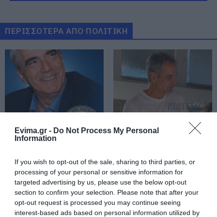
08.08.2026 | 09:00
Εορτολόγιο: Ποιοι γιορτάζουν
ΠΕΡΙΣΣΟΤΕΡΑ ΑΠΟ ΠΟΛΙΤΙΚΗ
σήμερα, Σάββατο 8 Αυγούστου
08.08.2026 | 08:40
Καιρός: Πολύ ζέστη σήμερα στην
Εύβοια! Στα ύψη το θερμόμετρο
08.08.2026 | 08:20
Προσοχή σήμερα στην Εύβοια:
Evima.gr -
Do Not Process My Personal
Αθλητικό σωματείο της
Άρχισε τις διακοπές ο
Υψηλός κίνδυνος πυρκαγιάς! Τι
Information
Εύβοιας εξέδωσε
Μητσοτάκης: Φαγητό
απαγορεύεται από την Πολιτική
ανακοίνωση για το
και κρασί σε γνωστό
Προστασία
βουλευτή Σίμο
στέκι
If you wish to opt-out of the sale, sharing to third parties, or
08.08.2026 | 08:00
Κεδίκογλου- Τι
processing of your personal or sensitive information for
αναφέρει
targeted advertising by us, please use the below opt-out
Μεγάλο πανηγύρι στην Εύβοια:
Πλημμύρισε με κόσμο η Φαράκλα
section to confirm your selection. Please note that after your
(pics&vid)
opt-out request is processed you may continue seeing
interest-based ads based on personal information utilized by
08.08.2026 | 00:59