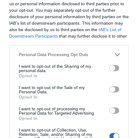
us or personal information disclosed to third parties prior to
your opt-out. You may separately opt-out of the further
Ο καιρός αλλάζει πρόσωπο:
disclosure of your personal information by third parties on the
Έρχονται 40άρια μαζί με
θυελλώδη μελτέμια
IAB’s list of downstream participants. This information may
also be disclosed by us to third parties on the
IAB’s List of
07.08.2026 | 22:20
Κρίση στο κόμμα
Κωνσταντοπούλου από
Downstream Participants
that may further disclose it to other
Καρυστιανού: Δύο
τη Βοιωτία: Αυτό που
third parties.
ακόμη στελέχη
συμβαίνει δεν είναι
Εύβοια: Ηχηρό μήνυμα πέντε
αποχωρούν
ατύχημα, είναι
χρόνια μετά τη μεγάλη
Please note that this website/app uses one or more Google
καταγγέλλοντας
έγκλημα διαρκές και
καταστροφή του 2021
Personal Data Processing Opt Outs
services and may gather and store information including but
κλειστό σύστημα
συνεχιζόμενο
07.08.2026 | 22:00
αποφάσεων
not limited to your visit or usage behaviour. You may click to
I want to opt-out of the Sharing of my
personal data.
grant or deny consent to Google and its third-party tags to
Opted In
Νέο τροχαίο με υλικές ζημιές
use your data for below specified purposes in below Google
consent section.
07.08.2026 | 21:40
I want to opt-out of the Sale of my
Personal Data.
Opted In
I want to opt-out of processing my
Εύβοια: Γυναίκα έπεσε θύμα
Personal Data for Targeted Advertising.
διαδικτυακής απάτης – Πλήρωσε
Opted In
για τρακτέρ που δεν παρέλαβε
Στην ΑΑΔΕ ο
Φωτιά στη Δυτική
07.08.2026 | 21:20
I want to opt-out of Collection, Use,
Μητσοτάκης για το
Αττική: Αυτά είναι τα
Retention, Sale, and/or Sharing of my
myAGRO – Τι δήλωσε
μέτρα ενίσχυσης των