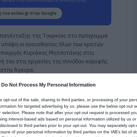
σ
Α
 του evima.gr στην Google
07
Δ
Δ
 επανένταξης της Τουρκίας στο πρόγραμμα
γ
 υπόψη οι ευαισθησίες όλων των κρατών
07
υπουργός Κυριάκος Μητσοτάκης στις
ή του στις εργασίες της συνόδου κορυφής
Μ
ν
 στην Άγκυρα.
σ
α
φ
-
Do Not Process My Personal Information
κη
07
to opt-out of the sale, sharing to third parties, or processing of your per
Ρ
γκυρα σε μια περίοδο βαθιάς γεωπολιτικής
formation for targeted advertising by us, please use the below opt-out s
σ
r selection. Please note that after your opt-out request is processed y
τηση θα διεξαχθεί με φόντο τον διάλογο για
τ
eing interest-based ads based on personal information utilized by us or
σ
Ο, ο οποίος έχει πολυετή ιστορία. Ήταν ο
ε
disclosed to third parties prior to your opt-out. You may separately opt-
 της πρώτης θητείας του, ο οποίος, με τον
losure of your personal information by third parties on the IAB’s list of
07