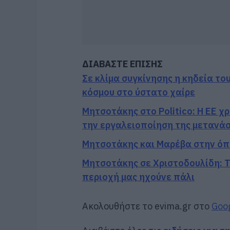
ΔΙΑΒΑΣΤΕ ΕΠΙΣΗΣ
Σε κλίμα συγκίνησης η κηδεία του
κόσμου στο ύστατο χαίρε
Μητσοτάκης στο Politico: Η ΕΕ χ
την εργαλειοποίηση της μετανά
Μητσοτάκης και Μαρέβα στην όπ
Μητσοτάκης σε Χριστοδουλίδη: 
περιοχή μας ηχούνε πάλι
Ακολουθήστε το evima.gr στο
Goo