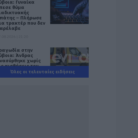
ύβοια: Γυναίκα
πεσε θύμα
ιαδικτυακής
πάτης – Πλήρωσε
ια τρακτέρ που δεν
αρέλαβε
.08.2026 | 21:20
ραγωδία στην
ύβοια: Άνδρας
νασύρθηκε χωρίς
ις αισθήσεις του
πό τη θάλασσα
Όλες οι τελευταίες ειδήσεις
.08.2026 | 20:57
νακοινώθηκαν νέες
ροσλήψεις σε δήμο
ης Εύβοιας: Δείτε
δώ
.08.2026 | 20:40
οιοι και γιατί θα
άρουν διπλάσια