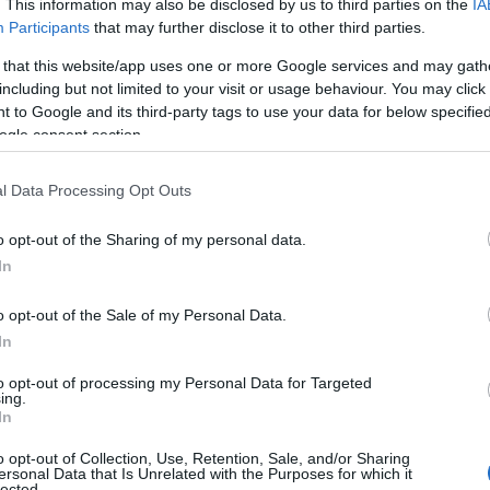
. This information may also be disclosed by us to third parties on the
IA
ωπαίους συμμάχους το ζήτημα για την
Participants
that may further disclose it to other third parties.
Ν
ύ της ισορροπίας εντός του ΝΑΤΟ, υπέρ μιας
ε
 that this website/app uses one or more Google services and may gath
ν κατανομή των βαρών. Και αυτό πράγματι
σ
including but not limited to your visit or usage behaviour. You may click 
δ
. Πάντα ήμουν ένθερμος υποστηρικτής της
 to Google and its third-party tags to use your data for below specifi
07
κής αυτονομίας, όχι ανταγωνιστικά προς το
ogle consent section.
ύ πυλώνα που θα μπορούσε να ενισχύσει τη
Α
Ε
υσι, στη Χάγη, λάβαμε σημαντικές αποφάσεις
l Data Processing Opt Outs
δ
ά τις αμυντικές δαπάνες. Είμαι στην
α
o opt-out of the Sharing of my personal data.
μου, η Ελλάδα, ήδη πληροί τον στόχο του
07
In
από το τρέχον έτος, πολύ νωρίτερα από ό,τι
Τ
υτή τη στιγμή υλοποιούμε ένα πρόγραμμα
o opt-out of the Sale of my Personal Data.
ε
ε
In
άμεών μας, ύψους 25 δισεκατομμυρίων ευρώ.
5
 ευαίσθητη γειτονιά, που αντιμετωπίζει
to opt-out of processing my Personal Data for Targeted
07
ing.
τηρούσαμε τη δέσμευσή μας ως προς τις
In
ακόμη και σε περιόδους αυστηρής λιτότητας,
Β
ε
o opt-out of Collection, Use, Retention, Sale, and/or Sharing
έντε χώρες που βρίσκονται στις πρώτες
τ
ersonal Data that Is Unrelated with the Purposes for which it
lected.