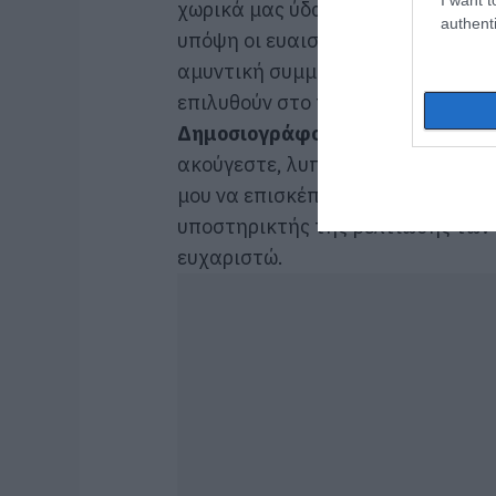
χωρικά μας ύδατα, πιστεύω ότι πρ
authenti
υπόψη οι ευαισθησίες όλων των με
αμυντική συμμαχία και είμαι βέβα
επιλυθούν στο πνεύμα της σχέσης 
Δημοσιογράφος:
(Ομιλία εκτός μ
ακούγεστε, λυπάμαι. Αυτό που μπο
μου να επισκέπτομαι την Άγκυρα 
υποστηρικτής της βελτίωσης των 
ευχαριστώ.