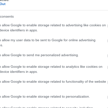
έ
αμυντικές δαπάνες. Τέλος, όσον αφορά την
Out
07
α να εκφράσω την ελπίδα και την αισιοδοξία
ράν και των Ηνωμένων Πολιτειών θα
consents
Α
κ
ας να δοθεί χρόνος στη διπλωματία για να
o allow Google to enable storage related to advertising like cookies on
κ
α. Και σε μια εποχή που το κόστος ζωής
κ
evice identifiers in apps.
Π
α για όλες τις ευρωπαϊκές κυβερνήσεις, όλοι
o allow my user data to be sent to Google for online advertising
07
ξει νέα έξαρση των εντάσεων που θα
s.
ς τιμής του πετρελαίου.
to allow Google to send me personalized advertising.
επιρροή της Τουρκίας εντός του ΝΑΤΟ και το
όεδρος των ΗΠΑ θα επιτρέψει στην Τουρκία να
o allow Google to enable storage related to analytics like cookies on
διαταράσσει την ισορροπία στην Ανατολική
evice identifiers in apps.
:
Δεν θα σχολιάσω τις χθεσινές δηλώσεις του
o allow Google to enable storage related to functionality of the website
 Erdoğan. Το μόνο που μπορώ να πω είναι ότι
ι στη θεμελιώδη αρχή των σχέσεων καλής
ου αντιμετωπίζει casus belli από την Τουρκία
o allow Google to enable storage related to personalization.
ννομο δικαίωμά μας να επεκτείνουμε τα
o allow Google to enable storage related to security, including