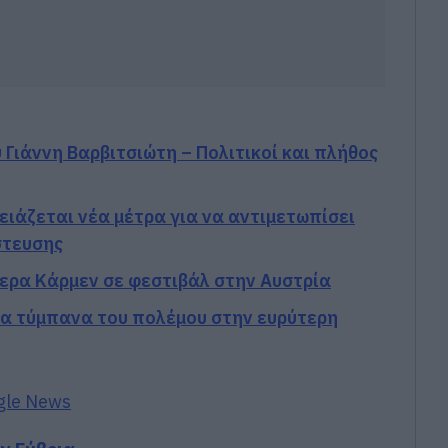
 Γιάννη Βαρβιτσιώτη – Πολιτικοί και πλήθος
ρειάζεται νέα μέτρα για να αντιμετωπίσει
στευσης
ερα Κάρμεν σε φεστιβάλ στην Αυστρία
Τα τύμπανα του πολέμου στην ευρύτερη
gle News