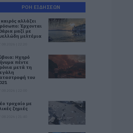
ΡΟΗ ΕΙΔΗΣΕΩΝ
 καιρός αλλάζει
ρόσωπο: Έρχονται
0άρια μαζί με
υελλώδη μελτέμια
.08.2026 | 22:20
ύβοια: Ηχηρό
ήνυμα πέντε
ρόνια μετά τη
εγάλη
αταστροφή του
021
.08.2026 | 22:00
έο τροχαίο με
λικές ζημιές
.08.2026 | 21:40