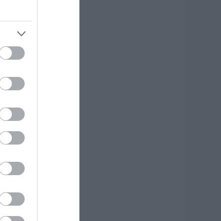
φυγε από τη ζωή
.08.2026 | 18:00
υτοψία στα
αμένα: 37 σπίτια
ρίθηκαν
ατεδαφιστέα στο
όρτο Γερμενό
.08.2026 | 17:40