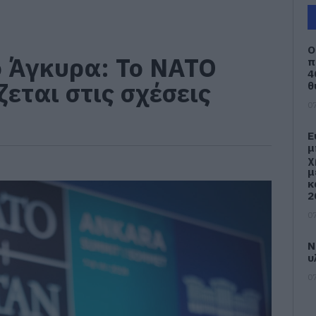
Ο
 Άγκυρα: Το ΝΑΤΟ
π
4
ζεται στις σχέσεις
θ
07
Ε
μ
χ
μ
κ
2
07
Ν
υ
07