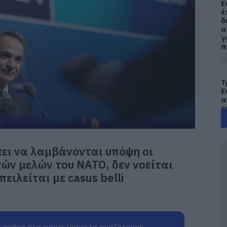
Ε
έ
δ
α
γ
π
07
Τ
Ε
α
τ
α
07
πει να λαμβάνονται υπόψη οι
Α
π
ών μελών του ΝΑΤΟ, δεν νοείται
τ
ειλείται με casus belli
ε
07
Π
π
 άρθρα στα αποτελέσματα αναζήτησης