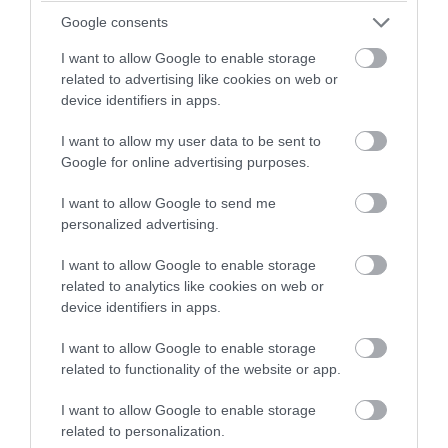
Google consents
ΔΙΑΒΑΣΤΕ ΕΠΙΣΗΣ
I want to allow Google to enable storage
Σε κλίμα συγκίνησης η κηδεία του Γιάννη
related to advertising like cookies on web or
Βαρβιτσιώτη – Πολιτικοί και πλήθος κόσμου
device identifiers in apps.
στο ύστατο χαίρε
I want to allow my user data to be sent to
Μητσοτάκης στο Politico: Η ΕΕ χρειάζεται νέα
Google for online advertising purposes.
μέτρα για να αντιμετωπίσει την
I want to allow Google to send me
εργαλειοποίηση της μετανάστευσης
personalized advertising.
Μητσοτάκης και Μαρέβα στην όπερα Κάρμεν
I want to allow Google to enable storage
σε φεστιβάλ στην Αυστρία
related to analytics like cookies on web or
device identifiers in apps.
Μητσοτάκης σε Χριστοδουλίδη: Τα τύμπανα
του πολέμου στην ευρύτερη περιοχή μας
I want to allow Google to enable storage
ηχούνε πάλι
related to functionality of the website or app.
I want to allow Google to enable storage
Ακολουθήστε το evima.gr στο
Google News
related to personalization.