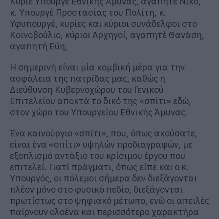
Κύριε Υπουργέ Εθνικής Άμυνας, αγαπητέ Νίκο,
κ. Υπουργέ Προστασίας του Πολίτη, κ.
Υφυπουργέ, κυρίες και κύριοι συνάδελφοι στο
Κοινοβούλιο, κύριοι Αρχηγοί, αγαπητέ Θανάση,
αγαπητή Εύη,
Η σημερινή είναι μία κομβική μέρα για την
ασφάλεια της πατρίδας μας, καθώς η
Διεύθυνση Κυβερνοχώρου του Γενικού
Επιτελείου αποκτά το δικό της «σπίτι» εδώ,
στον χώρο του Υπουργείου Εθνικής Άμυνας.
Ένα καινούργιο «σπίτι», που, όπως ακούσατε,
είναι ένα «σπίτι» υψηλών προδιαγραφών, με
εξοπλισμό αντάξιο του κρίσιμου έργου που
επιτελεί. Γιατί πράγματι, όπως είπε και ο κ.
Υπουργός, οι πόλεμοι σήμερα δεν διεξάγονται
πλέον μόνο στο φυσικό πεδίο, διεξάγονται
πρωτίστως στο ψηφιακό μέτωπο, ενώ οι απειλές
παίρνουν ολοένα και περισσότερο χαρακτήρα