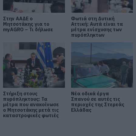
Αυτοψία στα καμένα: 37 σπίτια
κρίθηκαν κατεδαφιστέα στο
Στην ΑΑΔΕ ο
Φωτιά στη Δυτική
Πόρτο Γερμενό
Μητσοτάκης για το
Αττική: Αυτά είναι τα
07.08.2026 | 17:40
myAGRO – Τι δήλωσε
μέτρα ενίσχυσης των
πυρόπληκτων
Εύβοια: Αυτός είναι ο 36χρονος
επιχειρηματίας πού έχασε την
ζωή του
07.08.2026 | 17:20
Οδηγός λεωφορείου υπέστη
καρδιακό επεισόδιο ενώ οδηγούσε
07.08.2026 | 17:00
Στήριξη στους
Νέα οδικά έργα
πυρόπληκτους: Τα
Σπανού σε αυτές τις
μέτρα που ανακοίνωσε
περιοχές της Στερεάς
Αυγουστιάτικη απόβαση στην
ο Μητσοτάκης μετά τις
Ελλάδας
Εύβοια – «Κόκκινο» πριν από την
καταστροφικές φωτιές
Υψηλή Γέφυρα Χαλκίδας
07.08.2026 | 16:45