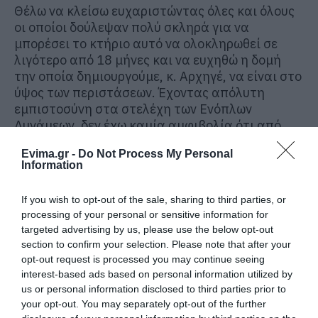
Θέλω να κλείσω ευχαριστώντας όλες και όλους
οι οποίοι δούλεψαν πολύ σκληρά για να
μπορέσει το κτήριο αυτό να ολοκληρωθεί σε
λιγότερο από 18 μήνες και να ευχηθώ η δομή
την οποία δημιουργούμε, κ. Αρχηγέ, να είναι στο
ύψος των περιστάσεων. Έχοντας απόλυτη
εμπιστοσύνη στα στελέχη των Ενόπλων
Δυνάμεων, δεν έχω καμία αμφιβολία ότι από
σήμερα η πατρίδα μας θα είναι ακόμα πιο
Evima.gr -
Do Not Process My Personal
ασφαλής, ειδικά στον ευαίσθητο χώρο του
Information
κυβερνοχώρου.
If you wish to opt-out of the sale, sharing to third parties, or
Καλοτάξιδο, λοιπόν, το καινούργιο κτήριο.
processing of your personal or sensitive information for
targeted advertising by us, please use the below opt-out
Σας ευχαριστώ πολύ.
section to confirm your selection. Please note that after your
opt-out request is processed you may continue seeing
interest-based ads based on personal information utilized by
us or personal information disclosed to third parties prior to
your opt-out. You may separately opt-out of the further