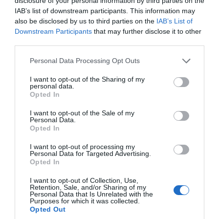
disclosure of your personal information by third parties on the
IAB’s list of downstream participants. This information may
also be disclosed by us to third parties on the
IAB’s List of
Downstream Participants
that may further disclose it to other
third parties.
Please note that this website/app uses one or more Google
Personal Data Processing Opt Outs
services and may gather and store information including but
not limited to your visit or usage behaviour. You may click to
I want to opt-out of the Sharing of my
personal data.
grant or deny consent to Google and its third-party tags to
Opted In
use your data for below specified purposes in below Google
consent section.
I want to opt-out of the Sale of my
Personal Data.
Opted In
I want to opt-out of processing my
Personal Data for Targeted Advertising.
Opted In
I want to opt-out of Collection, Use,
Retention, Sale, and/or Sharing of my
Personal Data that Is Unrelated with the
Purposes for which it was collected.
Opted Out