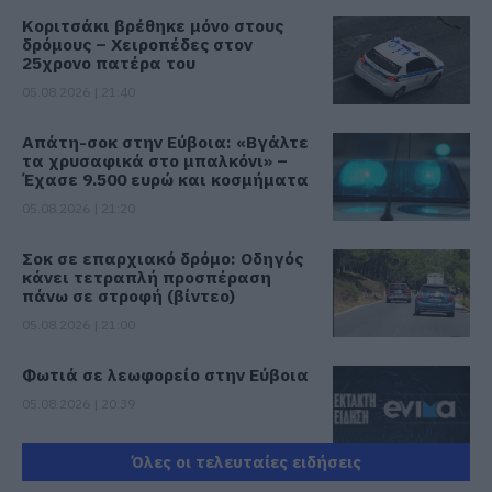
Κοριτσάκι βρέθηκε μόνο στους
δρόμους – Χειροπέδες στον
25χρονο πατέρα του
05.08.2026 | 21:40
Απάτη-σοκ στην Εύβοια: «Βγάλτε
τα χρυσαφικά στο μπαλκόνι» –
Έχασε 9.500 ευρώ και κοσμήματα
05.08.2026 | 21:20
Σοκ σε επαρχιακό δρόμο: Οδηγός
κάνει τετραπλή προσπέραση
πάνω σε στροφή (βίντεο)
05.08.2026 | 21:00
Φωτιά σε λεωφορείο στην Εύβοια
05.08.2026 | 20:39
Όλες οι τελευταίες ειδήσεις
Η λειτουργία στα κλειδιά του