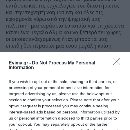
εντάσσω και τις τεχνολογίες του διαστήματος
και την τεχνητή νοημοσύνη και όλες τις
εφαρμογές γύρω από την ψηφιακή μας
πολιτική- μια τεράστια ευκαιρία για τη χώρα να
κάνει ένα μεγάλο άλμα και να ξεπεράσει χώρες
οι οποίες ενδεχομένως ήταν μπροστά μας,
επειδή δεν πέρασαν μια τόσο μεγάλη κρίση.
Άρα, αποδίδω πολύ μεγάλη σημασία σε αυτές
Evima.gr -
Do Not Process My Personal
τις πολιτικές και χαίρομαι πραγματικά, διότι
Information
στον τομέα του διαστήματος κάτι σημαντικό
γίνεται στην πατρίδα μας και χαίρομαι που
If you wish to opt-out of the sale, sharing to third parties, or
αυτό αναγνωρίζεται, πρωτίστως από την
processing of your personal or sensitive information for
Ευρώπη.
targeted advertising by us, please use the below opt-out
section to confirm your selection. Please note that after your
Διότι καλό είναι να τα λέμε εμείς, αλλά πιο
opt-out request is processed you may continue seeing
ευχάριστο να παίρνουμε τα εύσημα από τους
interest-based ads based on personal information utilized by
Ευρωπαίους αρμόδιους, είτε μιλάμε για την
us or personal information disclosed to third parties prior to
αρμόδια Γενική Διεύθυνση είτε μιλάμε για τον
your opt-out. You may separately opt-out of the further