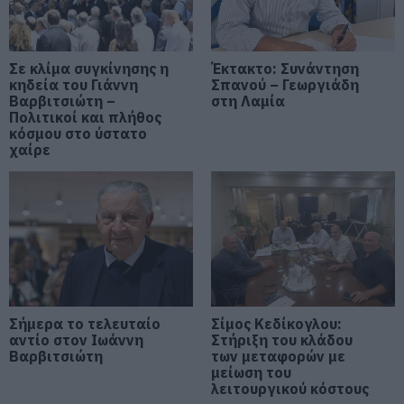
Ο απόλυτος οδηγός για να ζήσεις
τη Σαντορίνη από τη θάλασσα
05.08.2026 | 19:00
Σε κλίμα συγκίνησης η
Έκτακτο: Συνάντηση
κηδεία του Γιάννη
Σπανού – Γεωργιάδη
Κρίσιμες ώρες για άνδρα που
Βαρβιτσιώτη –
στη Λαμία
τραυματίστηκε σε τροχαίο στην
Πολιτικοί και πλήθος
Εύβοια
κόσμου στο ύστατο
χαίρε
05.08.2026 | 18:40
Τρόμος σε πτήση της Air India: Το
αεροσκάφος έχασε απότομα ύψος
– 17 τραυματίες
05.08.2026 | 18:20
Μεγάλη προσοχή στην Εύβοια:
Νέα τηλεφωνική απάτη
Σήμερα το τελευταίο
Σίμος Κεδίκογλου:
05.08.2026 | 18:00
αντίο στον Ιωάννη
Στήριξη του κλάδου
Βαρβιτσιώτη
των μεταφορών με
μείωση του
Μύκονος: Έψαχναν τσάντα και
λειτουργικού κόστους
Rolex αξίας 75.000 ευρώ – Η