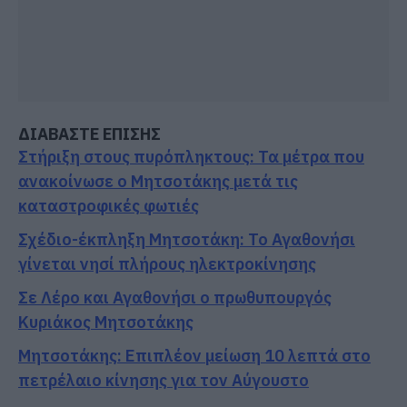
ΔΙΑΒΑΣΤΕ ΕΠΙΣΗΣ
Στήριξη στους πυρόπληκτους: Τα μέτρα που
ανακοίνωσε ο Μητσοτάκης μετά τις
καταστροφικές φωτιές
Σχέδιο-έκπληξη Μητσοτάκη: Το Αγαθονήσι
γίνεται νησί πλήρους ηλεκτροκίνησης
Σε Λέρο και Αγαθονήσι ο πρωθυπουργός
Κυριάκος Μητσοτάκης
Μητσοτάκης: Επιπλέον μείωση 10 λεπτά στο
πετρέλαιο κίνησης για τον Αύγουστο