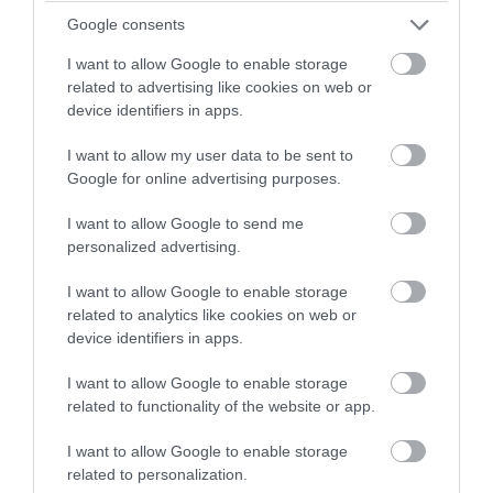
νομίζω, όλοι με πόσο ενδιαφέρον η παγκόσμια
Google consents
κοινή γνώμη παρακολούθησε την αποστολή του
«Άρτεμις».
I want to allow Google to enable storage
related to advertising like cookies on web or
Ας κρατήσουμε τώρα τα ονόματα τα οποία
device identifiers in apps.
επιλέγει η NASA. Είναι ελληνικά, δεν το
σκεφτόμαστε. Γιατί «Άρτεμις»; Γιατί
I want to allow my user data to be sent to
«Απόλλων»; Έχουμε κάτι παραπάνω να
Google for online advertising purposes.
εισφέρουμε, νομίζω, και ως ένας αρχαίος
I want to allow Google to send me
πολιτισμός, σε όλη αυτή τη συζήτηση.
personalized advertising.
Όμως, έχει και μία πρακτική αξία. Όταν ο
I want to allow Google to enable storage
Αδριανός θα βρεθεί στο διάστημα, θα κάνει
related to analytics like cookies on web or
πειράματα και τα πειράματα αυτά θέλω να
device identifiers in apps.
αντικατοπτρίζουν ερευνητικά ελληνικά
ενδιαφέροντα.
I want to allow Google to enable storage
related to functionality of the website or app.
Οπότε, πολύ σύντομα θα βγάλουμε τη σχετική
πρόσκληση, ώστε τις μέρες που θα είναι στον
I want to allow Google to enable storage
Διαστημικό Σταθμό να ασχολείται με
related to personalization.