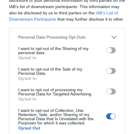
Ευρωπαϊκό Οργανισμό Διαστήματος.
disclosure of your personal information by third parties on the
IAB’s list of downstream participants. This information may
*Για τους στόχους της Ελλάδας στο διάστημα
also be disclosed by us to third parties on the
IAB’s List of
Downstream Participants
that may further disclose it to other
και τι σηματοδοτούν για τη χώρα μας, ο
third parties.
Πρωθυπουργός ανέφερε:*
Please note that this website/app uses one or more Google
Personal Data Processing Opt Outs
Ο Αδριανός τα επόμενα δύο χρόνια θα είναι στο
services and may gather and store information including but
διάστημα. Είναι μία επένδυση την οποία
not limited to your visit or usage behaviour. You may click to
I want to opt-out of the Sharing of my
personal data.
κάνουμε ως χώρα, η οποία έχει συμβολική και
grant or deny consent to Google and its third-party tags to
Opted In
ουσιαστική αξία.
use your data for below specified purposes in below Google
consent section.
I want to opt-out of the Sale of my
Ως προς το συμβολικό δεν θέλω να πω
Personal Data.
Opted In
περισσότερα, αλλά θα ήθελα από τον Αδριανό
πραγματικά που θα επωμιστεί αυτή τη βαριά
I want to opt-out of processing my
ευθύνη, να μεταφέρει κυρίως στα σχολεία, στα
Personal Data for Targeted Advertising.
Opted In
νέα παιδιά, γιατί το διάστημα είναι σημαντικό.
Και να δράσει ως ένας καταλύτης έμπνευσης
I want to opt-out of Collection, Use,
για μια νεολαία η οποία αναζητά σήμερα την
Retention, Sale, and/or Sharing of my
Personal Data that Is Unrelated with the
ελπίδα σε ένα περιβάλλον που μερικές φορές
Purposes for which it was collected.
μπορεί να φαίνεται πολύ ζοφερό. Είδαμε,
Opted Out