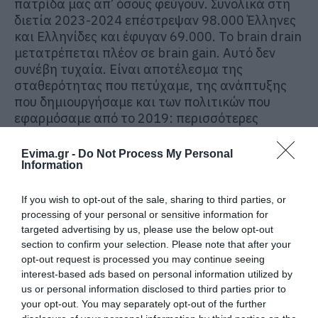
πατρίδα μας απ’ όσους φεύγουν. Συνολικά στη
διετία 2023-2024 επέστρεψαν 98.000 Έλληνες
και Ελληνίδες και έφυγαν 69.000. Το brain drain
μετατρέπεται πλέον σε brain gain. Αυτό δεν
συνέβη τυχαία. Είναι αποτέλεσμα της
σταθερότητας που πετύχαμε, της ανάπτυξης
που δημιουργήσαμε και των πολιτικών που
εφαρμόσαμε από το 2019: περισσότερες
δουλειές, καλύτερες προοπτικές, φορολογικά
κίνητρα για τον επαναπατρισμό, στήριξη της
Evima.gr -
Do Not Process My Personal
Information
καινοτομίας, ψηφιακό κράτος και
μεταρρυθμίσεις που κάνουν την Ελλάδα πιο
ελκυστική για να ζει και να δημιουργεί κανείς.
If you wish to opt-out of the sale, sharing to third parties, or
Ξέρω ότι δεν έχουν λυθεί όλα τα προβλήματα.
processing of your personal or sensitive information for
targeted advertising by us, please use the below opt-out
Μένουν πολλά ακόμη να γίνουν, ώστε οι νέοι μας
section to confirm your selection. Please note that after your
να βρίσκουν εδώ ακόμη περισσότερες ευκαιρίες,
opt-out request is processed you may continue seeing
καλύτερες αμοιβές και ένα κράτος που
interest-based ads based on personal information utilized by
ανταμείβει την προσπάθεια. Ωστόσο, τα
us or personal information disclosed to third parties prior to
στοιχεία δείχνουν ότι βρισκόμαστε στον σωστό
your opt-out. You may separately opt-out of the further
δρόμο. Συνεχίζουμε με συνέπεια, ώστε η Ελλάδα