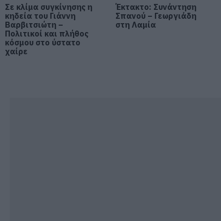
Έρχεται ισχυρό κύμα ζέστης:
Σε κλίμα συγκίνησης η
Έκτακτο: Συνάντηση
Πότε η θερμοκρασία θα χτυπήσει
κηδεία του Γιάννη
Σπανού – Γεωργιάδη
40άρια
Βαρβιτσιώτη –
στη Λαμία
Πολιτικοί και πλήθος
06.08.2026 | 16:30
κόσμου στο ύστατο
χαίρε
Εύβοια: Τέλος στις παράνομες
χωματερές – Έρχονται πρόστιμα
για όσους πετούν ογκώδη
απορρίμματα
06.08.2026 | 16:15