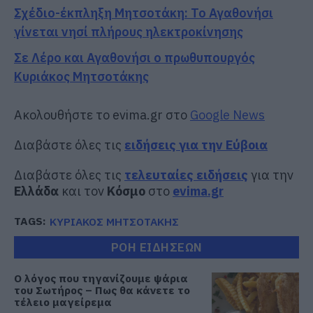
Σχέδιο-έκπληξη Μητσοτάκη: Το Αγαθονήσι
γίνεται νησί πλήρους ηλεκτροκίνησης
Σε Λέρο και Αγαθονήσι ο πρωθυπουργός
Κυριάκος Μητσοτάκης
Ακολουθήστε το evima.gr στο
Google News
Διαβάστε όλες τις
ειδήσεις για την Εύβοια
Διαβάστε όλες τις
τελευταίες ειδήσεις
για την
Ελλάδα
και τον
Κόσμο
στο
evima.gr
TAGS:
ΚΥΡΙΑΚΟΣ ΜΗΤΣΟΤΑΚΗΣ
ΡΟΗ ΕΙΔΗΣΕΩΝ
Ο λόγος που τηγανίζουμε ψάρια
του Σωτήρος – Πως θα κάνετε το
τέλειο μαγείρεμα