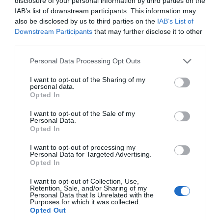
disclosure of your personal information by third parties on the
να γίνει οριστικά μια χώρα επιστροφής,
IAB’s list of downstream participants. This information may
προοπτικής και αισιοδοξίας για όλους τους
also be disclosed by us to third parties on the
IAB’s List of
Έλληνες.
Downstream Participants
that may further disclose it to other
third parties.
Επόμενη ενότητα της ανασκόπησης είναι ο
Please note that this website/app uses one or more Google
Personal Data Processing Opt Outs
τομέας της υγείας. Αυτήν την εβδομάδα
services and may gather and store information including but
εγκαινιάσαμε το ανακαινισμένο Νοσοκομείο
not limited to your visit or usage behaviour. You may click to
I want to opt-out of the Sharing of my
Παίδων Πεντέλης, ένα έργο που αλλάζει
personal data.
grant or deny consent to Google and its third-party tags to
Opted In
ουσιαστικά την καθημερινότητα μικρών
use your data for below specified purposes in below Google
ασθενών, των οικογενειών τους και των
consent section.
I want to opt-out of the Sale of my
ανθρώπων που εργάζονται εκεί. Είναι κάτι
Personal Data.
Opted In
παραπάνω από μια ανακαίνιση ενός κτηρίου,
καθώς σε αυτήν περιλαμβάνονται παρεμβάσεις
I want to opt-out of processing my
και στον αύλειο χώρο, υποδομές για άτομα με
Personal Data for Targeted Advertising.
Opted In
αναπηρία και πολλές ακόμη παροχές που
συμβάλλουν σε μια ριζική αναβάθμιση των
I want to opt-out of Collection, Use,
παρεχόμενων υπηρεσιών υγείας. Η νέα αυτή
Retention, Sale, and/or Sharing of my
Personal Data that Is Unrelated with the
ανακαίνιση αποτελεί μέρος της μεγαλύτερης
Purposes for which it was collected.
αναβάθμισης των υποδομών του ΕΣΥ που
Opted Out