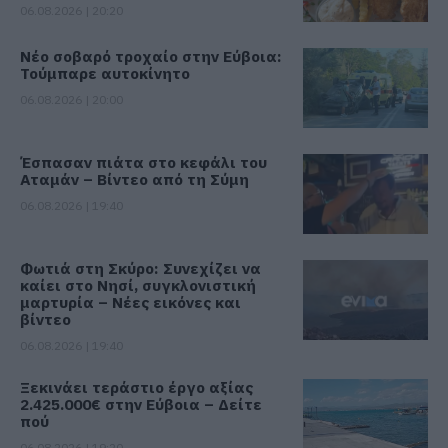
06.08.2026 | 20:20
Νέο σοβαρό τροχαίο στην Εύβοια:
Τούμπαρε αυτοκίνητο
06.08.2026 | 20:00
Έσπασαν πιάτα στο κεφάλι του
Αταμάν – Βίντεο από τη Σύμη
06.08.2026 | 19:40
Φωτιά στη Σκύρο: Συνεχίζει να
καίει στο Νησί, συγκλονιστική
μαρτυρία – Νέες εικόνες και
βίντεο
06.08.2026 | 19:40
Ξεκινάει τεράστιο έργο αξίας
2.425.000€ στην Εύβοια – Δείτε
πού
06.08.2026 | 19:20