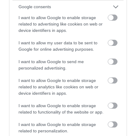
συντελείται από την ίδρυσή του και υλοποιείται
Google consents
από τη δική μας κυβέρνηση όπως είχαμε
δεσμευθεί ότι θα πράξουμε το 2023. Θέλω να
I want to allow Google to enable storage
ευχαριστήσω το κοινωφελές ίδρυμα Kaizen
related to advertising like cookies on web or
Foundation για τη σημαντική χορηγία του.
device identifiers in apps.
Όσον αφορά δε το προσωπικό του ΕΣΥ, να πω ότι
I want to allow my user data to be sent to
στη μεγαλύτερη ταυτόχρονη προκήρυξη θέσεων
Google for online advertising purposes.
στην ιστορία του ΕΣΥ, η ανταπόκριση του
I want to allow Google to send me
ιατρικού κόσμου ήταν σημαντικά βελτιωμένη,
personalized advertising.
καθώς καλύφθηκαν οι 962 από τις 1.171 θέσεις.
Αυτό είναι μια ξεκάθαρη απόδειξη ότι τα
I want to allow Google to enable storage
θεσμικά και οικονομικά κίνητρα που θεσπίσαμε
related to analytics like cookies on web or
αποδίδουν. Οι υπόλοιπες 209 θέσεις που
device identifiers in apps.
έμειναν χωρίς υποψηφίους είναι κυρίως σε
νοσοκομεία άγονων περιοχών, αν και, σε
I want to allow Google to enable storage
σύγκριση με το παρελθόν, σε ορισμένες από
related to functionality of the website or app.
αυτές τις περιοχές υπήρξε τελικά ανταπόκριση.
I want to allow Google to enable storage
Όλες αυτές οι κενές θέσεις θα
related to personalization.
επαναπροκηρυχθούν μέσα στο καλοκαίρι. Να