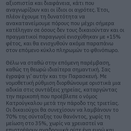
αξιοπιστία και διαφάνεια, κάτι που
αναγνωρίζουν και οι ίδιοι οι αγρότες. Έτσι,
πλέον έχουμε τη δυνατότητα να
ανακατανείμουμε πόρους που μέχρι σήμερα
κατέληγαν σε όσους δεν τους δικαιούνταν και οι
πραγματικοί παραγωγοί ενισχύθηκαν με +15%
φέτος, και θα ενισχυθούν ακόμα παραπάνω
στον επόμενο κύκλο πληρωμών το φθινόπωρο.
Θέλω να σταθώ στην επόμενη παρέμβαση,
καθώς τη θεωρώ ιδιαίτερα σημαντική. Σας
έγραψα γι’ αυτήν και την Παρασκευή. Με
νομοθετική ρύθμιση διορθώνουμε οριστικά μια
αδικία στις συντάξεις χηρείας, καταργώντας
την περικοπή που προέβλεπε ο νόμος
Κατρούγκαλου μετά την πάροδο της τριετίας.
Οι δικαιούχοι θα συνεχίσουν να λαμβάνουν το
70% της σύνταξης του θανόντος, χωρίς τη
μείωση στο 35%, χωρίς να χρειαστεί να
επιστρέψουν αναδρομικά ούτε ένα ευρώ και