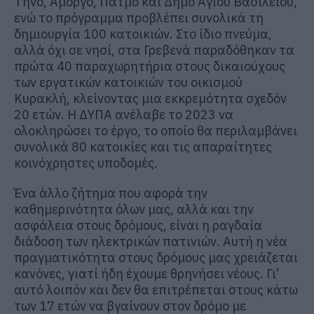
Τήνο, Αμοργό, Πάτμο και Δήμο Αγίου Βασιλείου,
ενώ το πρόγραμμα προβλέπει συνολικά τη
δημιουργία 100 κατοικιών. Στο ίδιο πνεύμα,
αλλά όχι σε νησί, στα Γρεβενά παραδόθηκαν τα
πρώτα 40 παραχωρητήρια στους δικαιούχους
των εργατικών κατοικιών του οικισμού
Κυρακλή, κλείνοντας μια εκκρεμότητα σχεδόν
20 ετών. Η ΔΥΠΑ ανέλαβε το 2023 να
ολοκληρώσει το έργο, το οποίο θα περιλαμβάνει
συνολικά 80 κατοικίες και τις απαραίτητες
κοινόχρηστες υποδομές.
Ένα άλλο ζήτημα που αφορά την
καθημερινότητα όλων μας, αλλά και την
ασφάλεια στους δρόμους, είναι η ραγδαία
διάδοση των ηλεκτρικών πατινιών. Αυτή η νέα
πραγματικότητα στους δρόμους μας χρειάζεται
κανόνες, γιατί ήδη έχουμε θρηνήσει νέους. Γι’
αυτό λοιπόν και δεν θα επιτρέπεται στους κάτω
των 17 ετών να βγαίνουν στον δρόμο με