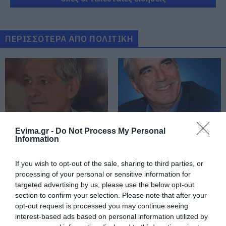
Ρόδος: Έγραψαν 80χρονη για
κράνος!
08.08.2026 | 16:40
ΠΕΡΙΣΣΟΤΕΡΑ ΑΠΟ ΠΟΛΙΤΙΚΗ
Θρήνος σε όλη την Εύβοια για τον
επιχειρηματία που έφυγε απο
την ζωή
08.08.2026 | 16:20
Πάτρα: Θρήνος για μωράκι μόλις 8
ημερών – Νοσηλευόταν στη ΜΕΘ
Evima.gr -
Do Not Process My Personal
Νεογνών
Information
Σε πελάγη ευτυχίας
Αθλητικό σωματείο της
08.08.2026 | 16:00
αντιδήμαρχος στην
Εύβοιας εξέδωσε
Εύβοια! Έγινε για τρίτη
ανακοίνωση για το
If you wish to opt-out of the sale, sharing to third parties, or
φορά παππούς!
βουλευτή Σίμο
Αρχίζουν τα έργα για το νέο
processing of your personal or sensitive information for
Κεδίκογλου- Τι
κλειστό γυμναστήριο στην Εύβοια
targeted advertising by us, please use the below opt-out
αναφέρει
08.08.2026 | 15:40
section to confirm your selection. Please note that after your
opt-out request is processed you may continue seeing
interest-based ads based on personal information utilized by
Φωτιά στη Βοιωτία: Έκτακτα