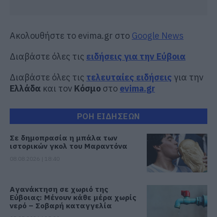
Ακολουθήστε το evima.gr στο
Google News
Διαβάστε όλες τις
ειδήσεις για την Εύβοια
Διαβάστε όλες τις
τελευταίες ειδήσεις
για την
Ελλάδα
και τον
Κόσμο
στο
evima.gr
ΡΟΗ ΕΙΔΗΣΕΩΝ
Σε δημοπρασία η μπάλα των
ιστορικών γκολ του Μαραντόνα
08.08.2026 | 18:40
Αγανάκτηση σε χωριό της
Εύβοιας: Μένουν κάθε μέρα χωρίς
νερό – Σοβαρή καταγγελία