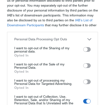
us or personal information disclosed to third parties prior to
μέτρα στήριξης για την εστίαση
your opt-out. You may separately opt-out of the further
ζητά η ΠΣτΕ
disclosure of your personal information by third parties on the
08.08.2026 | 15:20
IAB’s list of downstream participants. This information may
also be disclosed by us to third parties on the
IAB’s List of
Μεγάλη προσοχή στην Εύβοια:
Downstream Participants
that may further disclose it to other
Άρχισε τις διακοπές ο
Κρίση στο κόμμα
Σπείρα ανοίγει επιχειρήσεις
third parties.
Μητσοτάκης: Φαγητό
Καρυστιανού: Δύο
08.08.2026 | 15:00
και κρασί σε γνωστό
ακόμη στελέχη
Please note that this website/app uses one or more Google
Personal Data Processing Opt Outs
στέκι
αποχωρούν
services and may gather and store information including but
καταγγέλλοντας
not limited to your visit or usage behaviour. You may click to
I want to opt-out of the Sharing of my
κλειστό σύστημα
Όμιλος ΔΕΗ: Νέα συμφωνία για
personal data.
αποφάσεων
grant or deny consent to Google and its third-party tags to
χαρτοφυλάκιο έργων ΑΠΕ
Opted In
use your data for below specified purposes in below Google
08.08.2026 | 14:40
consent section.
I want to opt-out of the Sale of my
Personal Data.
Opted In
Σήμερα το μεγαλύτερο πανηγύρι
του καλοκαιριού στην Εύβοια
I want to opt-out of processing my
Personal Data for Targeted Advertising.
08.08.2026 | 14:20
Opted In
I want to opt-out of Collection, Use,
Κωνσταντοπούλου από
Στην ΑΑΔΕ ο
Συρροή πιστών σε αυτό το
Retention, Sale, and/or Sharing of my
τη Βοιωτία: Αυτό που
Μητσοτάκης για το
Μοναστήρι της Εύβοιας!
Personal Data that Is Unrelated with the