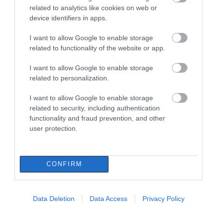
09.08.2026 | 11:20
related to analytics like cookies on web or
device identifiers in apps.
Συγκινεί Ενορία στην Εύβοια!
I want to allow Google to enable storage
Συγκεντρώνει τρόφιμα για
related to functionality of the website or app.
άπορες οικογένειες για τον
Δεκαπενταύγουστο!
Άρχισε τις διακοπές ο
Κρίση στο κόμμα
I want to allow Google to enable storage
Μητσοτάκης: Φαγητό
Καρυστιανού: Δύο
09.08.2026 | 11:00
related to personalization.
και κρασί σε γνωστό
ακόμη στελέχη
στέκι
αποχωρούν
Σε πλήρη ετοιμότητα για
I want to allow Google to enable storage
καταγγέλλοντας
ενδεχόμενο πυρκαγιάς σήμερα ο
κλειστό σύστημα
related to security, including authentication
Δήμος Χαλκιδέων- Χρήσιμα
αποφάσεων
τηλέφωνα
functionality and fraud prevention, and other
user protection.
09.08.2026 | 10:40
CONFIRM
Data Deletion
Data Access
Privacy Policy