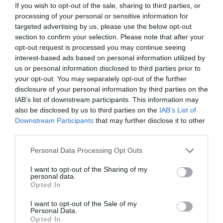
δικαιούχοι πληρώνονται έως τις
If you wish to opt-out of the sale, sharing to third parties, or
14 Αυγούστου
processing of your personal or sensitive information for
09.08.2026 | 14:00
targeted advertising by us, please use the below opt-out
section to confirm your selection. Please note that after your
Κατάνυξη στην Εύβοια:
opt-out request is processed you may continue seeing
Παράκληση της Παναγίας στη
interest-based ads based on personal information utilized by
Λούτσα με κεράσματα και
us or personal information disclosed to third parties prior to
αναψυκτικά
your opt-out. You may separately opt-out of the further
09.08.2026 | 13:40
Όλες οι τελευταίες ειδήσεις
disclosure of your personal information by third parties on the
IAB’s list of downstream participants. This information may
Σκύλος ή γάτα; Δείτε πόσα
also be disclosed by us to third parties on the
IAB’s List of
χρήματα θα χρειαστείτε κάθε
Downstream Participants
that may further disclose it to other
χρόνο
ΠΕΡΙΣΣΟΤΕΡΑ ΑΠΟ ΠΟΛΙΤΙΚΗ
third parties.
09.08.2026 | 13:20
Please note that this website/app uses one or more Google
Personal Data Processing Opt Outs
services and may gather and store information including but
Πανικός σε λιμάνι της Εύβοιας με
37χρονο άνδρα
not limited to your visit or usage behaviour. You may click to
I want to opt-out of the Sharing of my
personal data.
grant or deny consent to Google and its third-party tags to
09.08.2026 | 13:00
Opted In
use your data for below specified purposes in below Google
consent section.
I want to opt-out of the Sale of my
Personal Data.
Πανσέληνος Αυγούστου 2026: Η
Opted In
μερική έκλειψη και τα