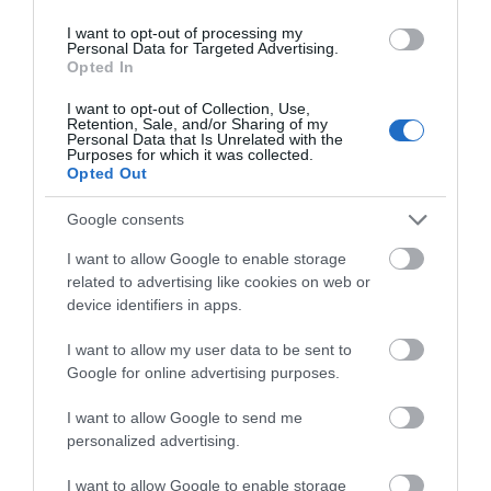
εντυπωσιακά φαινόμενα στον
Φάνης Σπανός:
Ο Αλέξης Τσίπρας
ουρανό
I want to opt-out of processing my
500.000 € για την
παρουσιάζει το
Personal Data for Targeted Advertising.
ενεργειακή
οικονομικό πρόγραμμα
09.08.2026 | 12:40
Opted In
αναβάθμιση του 4ου
της ΕΛ.Α.Σ. στη
Δημοτικού Σχολείου
Θεσσαλονίκη
Εύβοια: Νέες πινακίδες για τον
I want to opt-out of Collection, Use,
Λιβαδειάς
Retention, Sale, and/or Sharing of my
κίνδυνο πυρκαγιάς – Σε ποια
Personal Data that Is Unrelated with the
σημεία τοποθετήθηκαν
Purposes for which it was collected.
Opted Out
09.08.2026 | 12:20
Google consents
Ποιοι φοιτητές θα πάρουν έως
2.500 ευρώ για τη στέγαση
I want to allow Google to enable storage
09.08.2026 | 12:00
related to advertising like cookies on web or
device identifiers in apps.
Σε πελάγη ευτυχίας
Αθλητικό σωματείο της
Συναγερμός στη Βόρεια Εύβοια:
αντιδήμαρχος στην
Εύβοιας εξέδωσε
I want to allow my user data to be sent to
Αγελάδες πετάγονται στο δρόμο-
Εύβοια! Έγινε για τρίτη
ανακοίνωση για το
Google for online advertising purposes.
Η έκκληση ιερέα στους οδηγούς
φορά παππούς!
βουλευτή Σίμο
Κεδίκογλου- Τι
09.08.2026 | 11:40
I want to allow Google to send me
αναφέρει
personalized advertising.
Ο Λευτέρης Στεργίου επιστρέφει
στην Ιστιαία!
I want to allow Google to enable storage