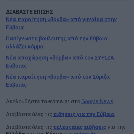
ΔΙΑΒΑΣΤΕ ΕΠΙΣΗΣ
Νέα παραίτηση «βόμβα» από γυναίκα στην
Εύβοια
Πασίγνωστη βουλευτής από την Εύβοια
αλλάζει κόμμα
Νέα αποχώρηση «βόμβα» από τον ΣΥΡΙΖΑ
Εύβοιας
Νέα παραίτηση «βόμβα» από τον Σύριζα
Εύβοιας
Ακολουθήστε το evima.gr στο
Google News
Διαβάστε όλες τις
ειδήσεις για την Εύβοια
Διαβάστε όλες τις
τελευταίες ειδήσεις
για την
Ελλάδα
και τον
Κόσμο
στο
evima.gr