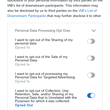
disclosure of your personal information by third parties on the
πολιτική έκφραση και να την κάνουμε
IAB’s list of downstream participants. This information may
κυβέρνηση «από την κοινωνία, με την κοινωνία,
also be disclosed by us to third parties on the
IAB’s List of
για την κοινωνία».
Downstream Participants
that may further disclose it to other
third parties.
Έχουμε όλες τις απαντήσεις;
Please note that this website/app uses one or more Google
Personal Data Processing Opt Outs
Όχι, αλλά είμαστε γεμάτοι ερωτήσεις και
services and may gather and store information including but
πρέπει να ψάξουμε μακριά από τις βεβαιότητες
not limited to your visit or usage behaviour. You may click to
I want to opt-out of the Sharing of my
personal data.
του παρελθόντος.
grant or deny consent to Google and its third-party tags to
Opted In
use your data for below specified purposes in below Google
Αξίζει να ρισκάρουμε;
consent section.
I want to opt-out of the Sale of my
Personal Data.
Opted In
Ο Κ. Μαρξ γράφει: «Τίποτε δεν μπορεί να έχει
αξία, αν δεν έχει χρησιμότητα».
I want to opt-out of processing my
Personal Data for Targeted Advertising.
Opted In
Καθήκον μας λοιπόν, να γίνουμε κοινωνικά
χρήσιμοι.
I want to opt-out of Collection, Use,
Retention, Sale, and/or Sharing of my
Personal Data that Is Unrelated with the
Κάνουμε μια πολιτική επιλογή για «να σμίξουμε
Purposes for which it was collected.
τον κόσμο» ξανά στην εποχή μας, για μια νέα
Opted Out
ενότητα που ακουμπά στις ανάγκες του