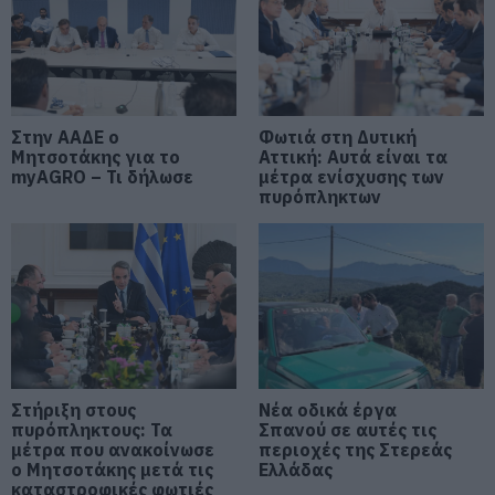
στο μικροβίωμα του εντέρου
06.08.2026 | 21:00
«Ανάσα» για τους αγρότες στην
Εύβοια: Ολοκληρώθηκε μεγάλο
έργο
Στην ΑΑΔΕ ο
Φωτιά στη Δυτική
Μητσοτάκης για το
Αττική: Αυτά είναι τα
06.08.2026 | 20:40
myAGRO – Τι δήλωσε
μέτρα ενίσχυσης των
πυρόπληκτων
Ο λόγος που τηγανίζουμε ψάρια
του Σωτήρος – Πως θα κάνετε το
τέλειο μαγείρεμα
06.08.2026 | 20:20
Θρήνος στην Εύβοια: Έφυγε από
τη ζωή ο 37χρονος που είχε
τροχαίο με αγριογούρουνο
06.08.2026 | 20:20
Στήριξη στους
Νέα οδικά έργα
πυρόπληκτους: Τα
Σπανού σε αυτές τις
μέτρα που ανακοίνωσε
Νέο σοβαρό τροχαίο στην Εύβοια:
περιοχές της Στερεάς
Τούμπαρε αυτοκίνητο
ο Μητσοτάκης μετά τις
Ελλάδας
καταστροφικές φωτιές