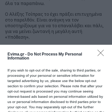
όλα τα παραπάνω.
Ο Αλέξης Τσίπρας το έχει πράξει επιτυχημένα
στο παρελθόν. Είναι ανάγκη να τον
υποστηρίξουμε για να το επαναλάβει και πάλι,
για να μείνει ζωντανή η μεγάλη αυτή
«Υπόθεση».
Για να φτιάξουμε τον «ΣΥΡΙΖΑ Νο2»;
Evima.gr -
Do Not Process My Personal
Όχι…
Information
Η ιστορία συνήθως, επαναλαμβάνεται μόνο ως
If you wish to opt-out of the sale, sharing to third parties, or
φάρσα.
processing of your personal or sensitive information for
targeted advertising by us, please use the below opt-out
Νέες ανάγκες, νέα καθήκοντα…
section to confirm your selection. Please note that after your
opt-out request is processed you may continue seeing
Ένα το βασικό:
interest-based ads based on personal information utilized by
us or personal information disclosed to third parties prior to
Να δώσουμε στην κοινωνική αντιπολίτευση
your opt-out. You may separately opt-out of the further