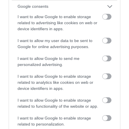
σήμερα.
Google consents
I want to allow Google to enable storage
Βάζουμε πίσω τις αντιθέσεις του χθες, χωρίς
related to advertising like cookies on web or
όμως να κρύβουμε τα προβλήματα.
device identifiers in apps.
«Περπατώντας φτιάχνουμε το δρόμο».
I want to allow my user data to be sent to
Google for online advertising purposes.
Συμπορευόμαστε με την πολιτική πρωτοβουλία
του Αλέξη Τσίπρα και κάνουμε μια πολιτική
I want to allow Google to send me
επιλογή που είναι συμβατή με τις αξίες και τις
personalized advertising.
αρχές μας, όχι γιατί τις εκχωρούμε, αλλά γιατί
εκτιμούμε, ότι μπορούμε να τις
I want to allow Google to enable storage
υπερασπιστούμε καλύτερα. Και μαζί τα
related to analytics like cookies on web or
device identifiers in apps.
κοινωνικά στρώματα που θέλουμε να
εκπροσωπήσουμε…
I want to allow Google to enable storage
related to functionality of the website or app.
Τους «από κάτω»!
I want to allow Google to enable storage
Ο προορισμός άλλωστε, είναι πάντοτε ό ίδιος
related to personalization.
και «εμείς μερτικό δεν ζητήσαμε ποτέ».