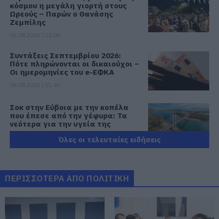
κόσμου η μεγάλη γιορτή στους
Ωρεούς – Παρών ο Θανάσης
Ζεμπίλης
06.08.2026 | 22:00
Συντάξεις Σεπτεμβρίου 2026:
Πότε πληρώνονται οι δικαιούχοι –
Οι ημερομηνίες του e-ΕΦΚΑ
06.08.2026 | 21:40
Σοκ στην Εύβοια με την κοπέλα
που έπεσε από την γέφυρα: Τα
νεότερα για την υγεία της
06.08.2026 | 21:20
Όλες οι τελευταίες ειδήσεις
Νεότερα για τη Φωτιά στη Σκύρο:
Κινδύνευσε κτηνοτροφική μονάδα
– Νέο βίντεο
ΠΕΡΙΣΣΟΤΕΡΑ ΑΠΟ ΠΟΛΙΤΙΚΗ
06.08.2026 | 21:00
Καφές: Τα οφέλη της μέτριας
κατανάλωσης σύμφωνα με ειδικό