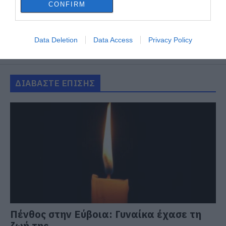
CONFIRM
Data Deletion
Data Access
Privacy Policy
ΔΙΑΒΑΣΤΕ ΕΠΙΣΗΣ
Πένθος στην Εύβοια: Γυναίκα έχασε τη
ζωή της