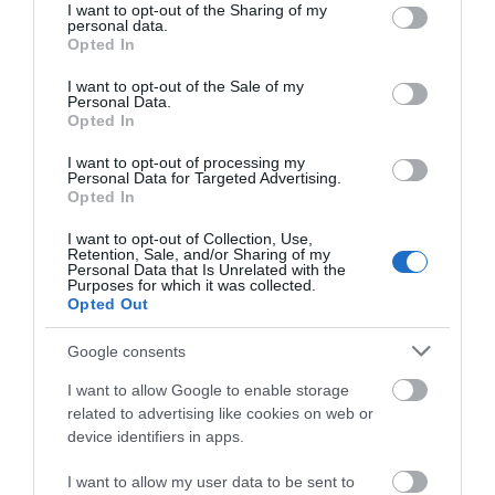
10.08.2026 | 09:20
not limited to your visit or usage behaviour. You may click to
I want to opt-out of the Sharing of my
personal data.
Αθλητικό σωματείο της
Άρχισε τις διακοπές ο
grant or deny consent to Google and its third-party tags to
Opted In
Εύβοιας εξέδωσε
Μητσοτάκης: Φαγητό
use your data for below specified purposes in below Google
ανακοίνωση για το
και κρασί σε γνωστό
Εύβοια: Που έχει διακοπή
consent section.
I want to opt-out of the Sale of my
βουλευτή Σίμο
στέκι
ρεύματος σήμερα Δευτέρα 10
Personal Data.
Κεδίκογλου- Τι
Αυγούστου
Opted In
αναφέρει
10.08.2026 | 09:00
I want to opt-out of processing my
Personal Data for Targeted Advertising.
Opted In
I want to opt-out of Collection, Use,
Retention, Sale, and/or Sharing of my
Personal Data that Is Unrelated with the
Purposes for which it was collected.
Opted Out
Google consents
I want to allow Google to enable storage
related to advertising like cookies on web or
device identifiers in apps.
I want to allow my user data to be sent to