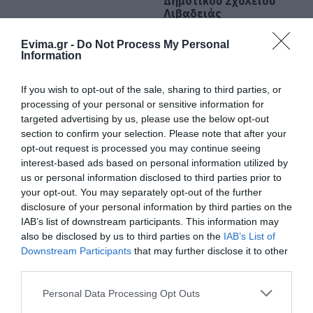
Δημοτικού Σχολείου
μωβ- ροζ το δημαρχείο στην
Λιβαδειάς
παραλία
10.08.2026 | 10:40
Evima.gr -
Do Not Process My Personal
Information
Έκτακτη διακοπή νερού στους
Ωρεούς Ευβοίας
If you wish to opt-out of the sale, sharing to third parties, or
10.08.2026 | 10:20
processing of your personal or sensitive information for
targeted advertising by us, please use the below opt-out
section to confirm your selection. Please note that after your
Ελεγκτές της ΑΑΔΕ κατέσχεσαν
Ο Αλέξης Τσίπρας
Σε πελάγη ευτυχίας
opt-out request is processed you may continue seeing
σχεδόν 1300 φιάλλες παράνομου
παρουσιάζει το
αντιδήμαρχος στην
ψυκτικού υγρού φρέον (εικόνες)
interest-based ads based on personal information utilized by
οικονομικό πρόγραμμα
Εύβοια! Έγινε για τρίτη
us or personal information disclosed to third parties prior to
10.08.2026 | 10:00
της ΕΛ.Α.Σ. στη
φορά παππούς!
your opt-out. You may separately opt-out of the further
Θεσσαλονίκη
disclosure of your personal information by third parties on the
Μεγάλο βήμα για την υγεία στη
IAB’s list of downstream participants. This information may
Βόρεια Εύβοια
also be disclosed by us to third parties on the
IAB’s List of
10.08.2026 | 09:40
Downstream Participants
that may further disclose it to other
third parties.
Εορτολόγιο: Ποιοι γιορτάζουν
Please note that this website/app uses one or more Google
Personal Data Processing Opt Outs
σήμερα, Δευτέρα 10 Αυγούστου
services and may gather and store information including but