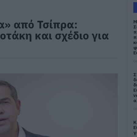
α» από Τσίπρα:
Μ
Σ
οτάκη και σχέδιο για
π
π
κ
φ
Ε
06
Σ
δ
δ
Ε
ν
α
06
Κ
Ε
γ