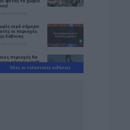
αι φέτος το χωριό
ους!
.08.2026 | 09:30
ωρίς νερό σήμερα
υτές οι περιοχές
ης Εύβοιας
.08.2026 | 09:15
οιες περιοχές θα
χουν σήμερα (6/8)
ιακοπή ρεύματος
Όλες οι τελευταίες ειδήσεις
την Εύβοια
.08.2026 | 09:00
ύβοια τώρα
ιακοπή νερού σε
υτή την περιοχή
ης Αμαρύνθου
.08.2026 | 08:45
ορτολόγιο: Ποιοι