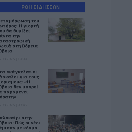
ΡΟΗ ΕΙΔΗΣΕΩΝ
εταμόρφωση του
ωτήρος: Η γιορτή
ου θα θυμίζει
άντα την
αταστροφική
ωτιά στη Βόρεια
ύβοια
.08.2026 | 10:00
τα «κάγκελα» οι
άσκαλοι για τους
ιορισμούς: «Η
ύβοια δεν μπορεί
α παραμένει
όρατη»
.08.2026 | 09:45
αλοκαίρι στην
ύβοια: Πώς οι νέοι
έμισαν με κόσμο