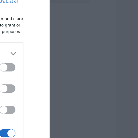
B’s List of
σθενοφόρο στον
ομέα
.08.2026 | 22:00
er and store
to grant or
οριτσάκι βρέθηκε
ed purposes
όνο στους δρόμους
 Χειροπέδες στον
5χρονο πατέρα του
.08.2026 | 21:40
πάτη-σοκ στην
ύβοια: «Βγάλτε τα
ρυσαφικά στο
παλκόνι» – Έχασε
.500 ευρώ και
οσμήματα
.08.2026 | 21:20
οκ σε επαρχιακό
ρόμο: Οδηγός κάνει
ετραπλή
ροσπέραση πάνω
ε στροφή (βίντεο)