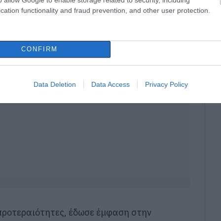
cation functionality and fraud prevention, and other user protection.
φωθεί μέσα από τα γεγονότα των τελευταίων
σαφέστερη εικόνα για τον τρόπο υλοποίησης
CONFIRM
Data Deletion
Data Access
Privacy Policy
 προτεραιότητες, έδωσε έμφαση στην