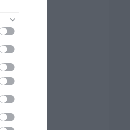
.08.2026 | 21:00
ωτιά σε
εωφορείο στην
ύβοια
.08.2026 | 20:39
 λειτουργία στα
λειδιά του
υτοκινήτου που
ίγοι οδηγοί
νωρίζουν και είναι
ολύ χρήσιμη το
αλοκαίρι
.08.2026 | 20:20