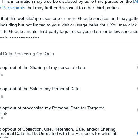
. This information may also be disclosed by us to third parties on the
IA
α
Participants
that may further disclose it to other third parties.
τ
05
 that this website/app uses one or more Google services and may gath
including but not limited to your visit or usage behaviour. You may click 
Κ
 to Google and its third-party tags to use your data for below specifi
μ
ogle consent section.
–
2
 του με τον πρωθυπουργό, ο πρώην
l Data Processing Opt Outs
05
μές που διατυπώθηκαν εις βάρος του,
o opt-out of the Sharing of my personal data.
Α
χει χάσει το δικαίωμα να διεκδικεί ενεργό
Ε
In
σει κανέναν κανόνα της δημοκρατίας»,
χ
μ
τοντας τη σχετική κριτική και
o opt-out of the Sale of my Personal Data.
9
κ
ότι «ο κ. Μητσοτάκης ούτε πατίνι δεν θα
In
05
to opt-out of processing my Personal Data for Targeted
ing.
Σ
In
 πολιτική αλαζονεία από την πλευρά του
δ
τ
υποτίμηση πολιτικών αντιπάλων συνιστά,
o opt-out of Collection, Use, Retention, Sale, and/or Sharing
π
ersonal Data that Is Unrelated with the Purposes for which it
ηλα, σχολίασε δηκτικά τη συζήτηση περί
σ
lected.