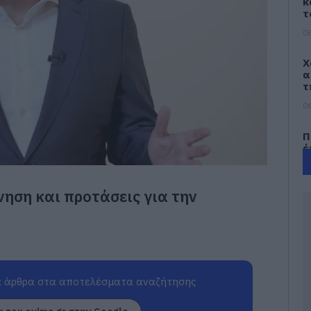
κ
τ
06
Χ
α
τ
06
Π
έ
δ
σ
06
νηση και προτάσεις για την
Ε
δ
α
τ
06
 άρθρα στα αποτελέσματα αναζήτησης
Ε