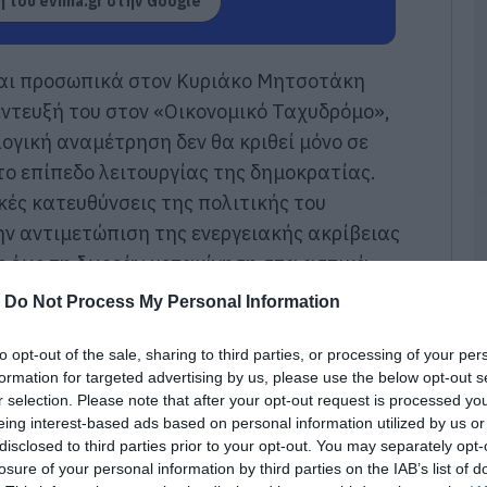
 του evima.gr στην Google
γ
Π
Α
και προσωπικά στον Κυριάκο Μητσοτάκη
06
έντευξή του στον «Οικονομικό Ταχυδρόμο»,
Κ
ογική αναμέτρηση δεν θα κριθεί μόνο σε
α
υ
το επίπεδο λειτουργίας της δημοκρατίας.
Ε
τ
ές κατευθύνσεις της πολιτικής του
06
ην αντιμετώπιση της ενεργειακής ακρίβειας
ς έως τη δωρεάν μετακίνηση στα αστικά
Δ
ανελλαδικών εξετάσεων.
ε
-
Do Not Process My Personal Information
Ε
α
Π
to opt-out of the sale, sharing to third parties, or processing of your per
formation for targeted advertising by us, please use the below opt-out s
06
r selection. Please note that after your opt-out request is processed y
eing interest-based ads based on personal information utilized by us or
Ε
Μ
disclosed to third parties prior to your opt-out. You may separately opt-
α
losure of your personal information by third parties on the IAB’s list of
δ