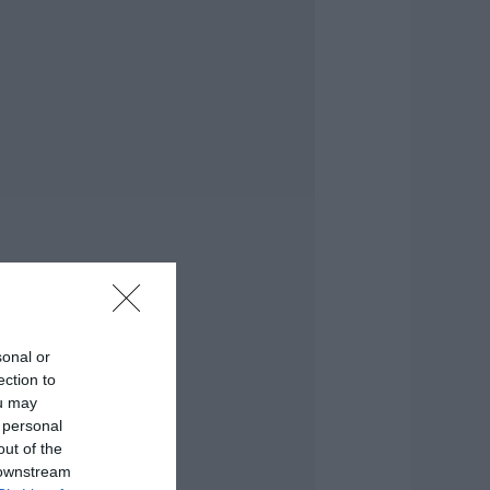
ιορτάζουν σήμερα,
έμπτη 6
υγούστου
.08.2026 | 08:30
αιρός: Ανεβαίνει
πό σήμερα ο
δράργυρος στην
ύβοια! Επιμένουν
α μποφόρ
.08.2026 | 08:15
ύσκολες οι
πόμενες ώρες στην
ύβοια: Δείτε τι
νακοινώθηκε –
ροσοχή
sonal or
ection to
.08.2026 | 08:00
ou may
 personal
νισχύεται το ΕΚΑΒ
αντουδίου με δύο
out of the
κόμη μόνιμους
 downstream
ιασώστες – Νέο