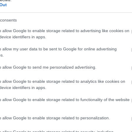
Out
ζοντας πως «αν υπήρχε εντιμόμετρο, ο
05
μηδενίσει».
Φ
consents
λ
ωθυπουργός επανέλαβε ότι η οικονομία
Ε
o allow Google to enable storage related to advertising like cookies on
ς για τις εκλογικές εξελίξεις,
evice identifiers in apps.
05
t’s the economy, stupid», ωστόσο
o allow my user data to be sent to Google for online advertising
Η
ιακύβευμα είναι ευρύτερο. Όπως είπε, η
s.
κ
τελέσει επίσης κρίσιμο πεδίο
α
λ
to allow Google to send me personalized advertising.
ι η κοινωνική δυσαρέσκεια δεν αποτυπώνεται
γ
π
.
κ
o allow Google to enable storage related to analytics like cookies on
evice identifiers in apps.
05
περί σταθερότητας, υποστηρίζοντας ότι η
o allow Google to enable storage related to functionality of the website
το επιβεβαιώνει. Παράλληλα, έκανε λόγο για
ιατύπωσε το δίλημμα «στασιμότητα ή
.
o allow Google to enable storage related to personalization.
 θέσεις και εμπειρίες, σημείωσε ότι η
o allow Google to enable storage related to security, including