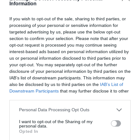
ΠΕΡΙΣΣΟΤΕΡΑ ΑΠΟ ΠΟΛΙΤΙΣΜΟΣ
Information
06.08.2026 | 19:00
If you wish to opt-out of the sale, sharing to third parties, or
Συγκίνηση στην Εύβοια: Νέοι από
processing of your personal or sensitive information for
τη Ρουμανία συνόδευσαν την Ιερή
targeted advertising by us, please use the below opt-out
Εικόνα
section to confirm your selection. Please note that after your
06.08.2026 | 18:40
opt-out request is processed you may continue seeing
interest-based ads based on personal information utilized by
Έπαθε ηλεκτροπληξία ενώ έκλεβε
us or personal information disclosed to third parties prior to
καλώδια – Οι συνεργοί του τον
your opt-out. You may separately opt-out of the further
εγκατέλειψαν
Έντονες αντιδράσεις
disclosure of your personal information by third parties on the
από το κοινό: Ο
06.08.2026 | 18:20
Μανώλης Μητσιάς
IAB’s list of downstream participants. This information may
απήγγειλε, αντί να
also be disclosed by us to third parties on the
IAB’s List of
Πανικός σε πανηγύρι της Εύβοιας:
τραγουδήσει, τον
Downstream Participants
that may further disclose it to other
Δείτε τι έγινε χθες το βράδυ
«Γιάννη τον φονιά»
third parties.
λόγω απαγόρευσης του
06.08.2026 | 18:00
γιου του Χατζιδάκι
Please note that this website/app uses one or more Google
Personal Data Processing Opt Outs
services and may gather and store information including but
Φωτιά στη Σκύρο: Πηγαίνουν
not limited to your visit or usage behaviour. You may click to
I want to opt-out of the Sharing of my
personal data.
ενισχύσεις στο Νησί – Τώρα
grant or deny consent to Google and its third-party tags to
Opted In
πυροσβεστικά στο λιμάνι της
use your data for below specified purposes in below Google
Κύμης