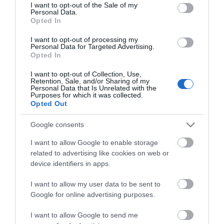
consent section.
I want to opt-out of the Sale of my
06.08.2026 | 17:40
Personal Data.
Opted In
Έρχεται το νέο υπερσύγχρονο
αθλητικό κέντρο στην Εύβοια –
I want to opt-out of processing my
Υπογράφτηκε η σύμβαση
Personal Data for Targeted Advertising.
Opted In
06.08.2026 | 17:20
I want to opt-out of Collection, Use,
Retention, Sale, and/or Sharing of my
Προφυλακίστηκε ο 44χρονος για
Personal Data that Is Unrelated with the
τη φωτιά στη Κεφαλονιά
Purposes for which it was collected.
Opted Out
06.08.2026 | 17:00
Google consents
Καμία μόνιμη πρόσληψη
I want to allow Google to enable storage
δασκάλων στην Εύβοια – Το θέμα
πάει στην βουλή
related to advertising like cookies on web or
device identifiers in apps.
06.08.2026 | 16:45
I want to allow my user data to be sent to
Έρχεται ισχυρό κύμα ζέστης:
Google for online advertising purposes.
Πότε η θερμοκρασία θα χτυπήσει
40άρια
I want to allow Google to send me
06.08.2026 | 16:30