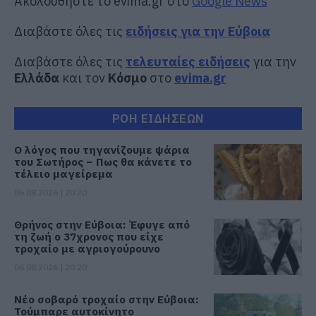
Ακολουθήστε το evima.gr στο
Google News
Διαβάστε όλες τις
ειδήσεις για την Εύβοια
Διαβάστε όλες τις
τελευταίες ειδήσεις
για την
Ελλάδα
και τον
Κόσμο
στο
evima.gr
ΡΟΗ ΕΙΔΗΣΕΩΝ
Ο λόγος που τηγανίζουμε ψάρια
του Σωτήρος – Πως θα κάνετε το
τέλειο μαγείρεμα
06.08.2026 | 20:20
Θρήνος στην Εύβοια: Έφυγε από
τη ζωή ο 37χρονος που είχε
τροχαίο με αγριογούρουνο
06.08.2026 | 20:20
Νέο σοβαρό τροχαίο στην Εύβοια:
Τούμπαρε αυτοκίνητο