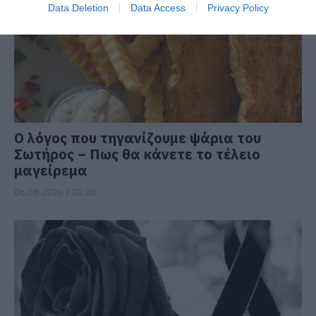
Data Deletion
Data Access
Privacy Policy
Ο λόγος που τηγανίζουμε ψάρια του
Σωτήρος – Πως θα κάνετε το τέλειο
μαγείρεμα
06.08.2026 | 20:20