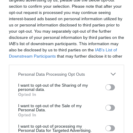
targeted advertising by us, please use the below opt-out
section to confirm your selection. Please note that after your
opt-out request is processed you may continue seeing
Ο μικρός μουσικός που έγινε το
interest-based ads based on personal information utilized by
πρόσωπο της βραδιάς σε
πανηγύρι της Εύβοιας
us or personal information disclosed to third parties prior to
your opt-out. You may separately opt-out of the further
06.08.2026 | 12:45
disclosure of your personal information by third parties on the
IAB’s list of downstream participants. This information may
Ελλάδα: Νέες επενδύσεις 1 δισ.
also be disclosed by us to third parties on the
IAB’s List of
έως το 2028 για την Ενέργεια
Downstream Participants
that may further disclose it to other
06.08.2026 | 12:30
third parties.
Please note that this website/app uses one or more Google
Personal Data Processing Opt Outs
Θλίψη στην Εύβοια: Άνδρας έχασε
services and may gather and store information including but
την ζωή του
not limited to your visit or usage behaviour. You may click to
I want to opt-out of the Sharing of my
personal data.
06.08.2026 | 12:15
grant or deny consent to Google and its third-party tags to
Opted In
use your data for below specified purposes in below Google
consent section.
I want to opt-out of the Sale of my
Personal Data.
Opted In
I want to opt-out of processing my
Personal Data for Targeted Advertising.