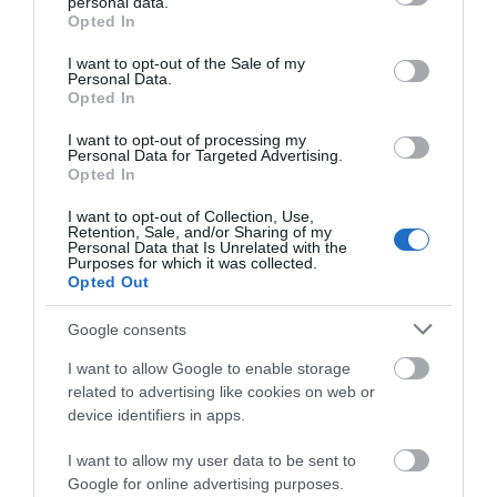
θαλάσσια εκδρομή για 57χρονο
personal data.
grant or deny consent to Google and its third-party tags to
τουρίστα
Opted In
use your data for below specified purposes in below Google
07.08.2026 | 18:20
consent section.
I want to opt-out of the Sale of my
Personal Data.
Opted In
Βαρύ πένθος για τον εκπαιδευτικό
από την Εύβοια που έφυγε από τη
ζωή
I want to opt-out of processing my
Personal Data for Targeted Advertising.
07.08.2026 | 18:00
Opted In
I want to opt-out of Collection, Use,
Retention, Sale, and/or Sharing of my
Personal Data that Is Unrelated with the
Purposes for which it was collected.
Opted Out
Google consents
I want to allow Google to enable storage
related to advertising like cookies on web or
device identifiers in apps.
I want to allow my user data to be sent to
Google for online advertising purposes.