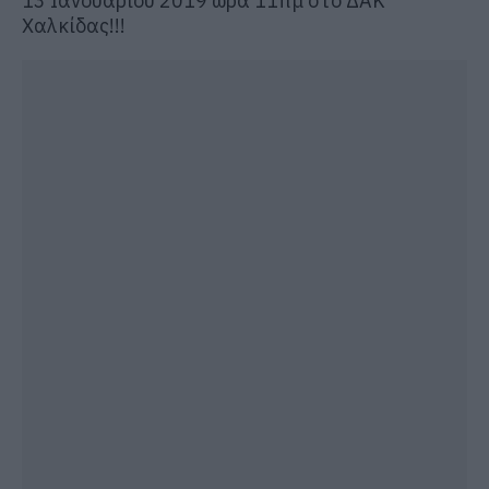
13 Ιανουαρίου 2019 ώρα 11πμ στο ΔΑΚ
Χαλκίδας!!!