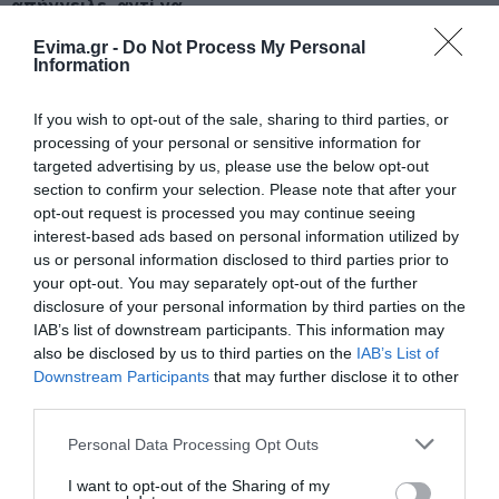
απήγγειλε, αντί να
Μητέρα και γιος οι νεκροί από τη
τραγουδήσει, τον
σύγκρουση αυτοκινήτου με
«Γιάννη τον φονιά»
φορτηγό
Evima.gr -
Do Not Process My Personal
λόγω απαγόρευσης του
Information
07.08.2026 | 19:40
γιου του Χατζιδάκι
If you wish to opt-out of the sale, sharing to third parties, or
Ράγισαν καρδιές στην Εύβοια: Το
processing of your personal or sensitive information for
τελευταίο «αντίο» στον 36χρονο
επιχειρηματία
targeted advertising by us, please use the below opt-out
section to confirm your selection. Please note that after your
07.08.2026 | 19:10
opt-out request is processed you may continue seeing
interest-based ads based on personal information utilized by
Νέο επίδομα 600 ευρώ για
us or personal information disclosed to third parties prior to
σπουδαστές: Οι δικαιούχοι
your opt-out. You may separately opt-out of the further
07.08.2026 | 19:00
disclosure of your personal information by third parties on the
IAB’s list of downstream participants. This information may
also be disclosed by us to third parties on the
IAB’s List of
Αυτός ο δήμος της Εύβοιας πάει
Downstream Participants
that may further disclose it to other
στα δικαστήρια για τις
ανεμογεννήτριες
third parties.
07.08.2026 | 18:40
Please note that this website/app uses one or more Google
Personal Data Processing Opt Outs
services and may gather and store information including but
Τραγική κατάληξη είχε η
not limited to your visit or usage behaviour. You may click to
I want to opt-out of the Sharing of my