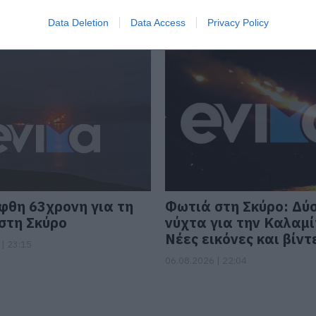
Data Deletion
Data Access
Privacy Policy
φθη 63χρονη για τη
Φωτιά στη Σκύρο: Δύ
στη Σκύρο
νύχτα για την Καλαμί
Νέες εικόνες και βίντ
| 23:15
06.08.2026 | 22:04