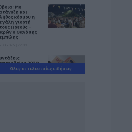
ύβοια: Με
ατάνυξη και
λήθος κόσμου η
εγάλη γιορτή
τους Ωρεούς –
αρών ο Θανάσης
εμπίλης
.08.2026 | 22:00
υντάξεις
επτεμβρίου 2026:
ότε πληρώνονται
Όλες οι τελευταίες ειδήσεις
ι δικαιούχοι – Οι
μερομηνίες του e-
ΦΚΑ
.08.2026 | 21:40
οκ στην Εύβοια με
ην κοπέλα που
πεσε από την
έφυρα: Τα νεότερα
ια την υγεία της
.08.2026 | 21:20