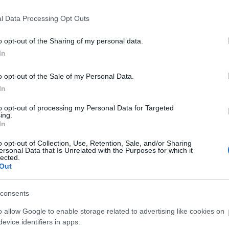
Ο
l Data Processing Opt Outs
τ
τ
θ
o opt-out of the Sharing of my personal data.
μ
In
06
o opt-out of the Sale of my Personal Data.
Θ
In
Έ
3
to opt-out of processing my Personal Data for Targeted
τ
ing.
α
In
06
o opt-out of Collection, Use, Retention, Sale, and/or Sharing
gle News
ersonal Data that Is Unrelated with the Purposes for which it
Ν
lected.
σ
Out
ην Εύβοια
Τ
α
consents
δήσεις
για την
Ελλάδα
και τον
Κόσμο
στο
06
o allow Google to enable storage related to advertising like cookies on
Έ
evice identifiers in apps.
κ