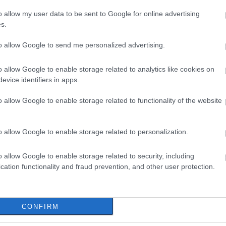
–
o allow my user data to be sent to Google for online advertising
Σ
s.
Σ
06
to allow Google to send me personalized advertising.
Φ
Σ
σ
o allow Google to enable storage related to analytics like cookies on
σ
evice identifiers in apps.
μ
ε
o allow Google to enable storage related to functionality of the website
06
Ξ
o allow Google to enable storage related to personalization.
έ
2
Ε
o allow Google to enable storage related to security, including
cation functionality and fraud prevention, and other user protection.
06
CONFIRM