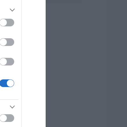
 λόγος που
ηγανίζουμε ψάρια
ου Σωτήρος – Πως
α κάνετε το τέλειο
αγείρεμα
.08.2026 | 20:20
ρήνος στην Εύβοια:
φυγε από τη ζωή ο
7χρονος που είχε
ροχαίο με
γριογούρουνο
.08.2026 | 20:20
έο σοβαρό τροχαίο
την Εύβοια:
ούμπαρε
υτοκίνητο
.08.2026 | 20:00
σπασαν πιάτα στο
εφάλι του Αταμάν