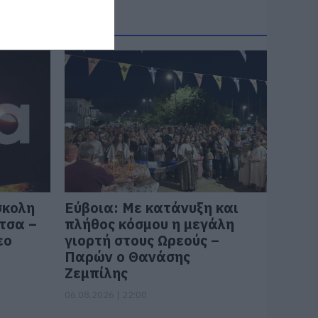
σκολη
Εύβοια: Με κατάνυξη και
τσα –
πλήθος κόσμου η μεγάλη
εο
γιορτή στους Ωρεούς –
Παρών ο Θανάσης
Ζεμπίλης
06.08.2026 | 22:00