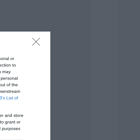
εότερα για τη
ωτιά στη Σκύρο:
ινδύνευσε
τηνοτροφική
ονάδα – Νέο βίντεο
.08.2026 | 21:00
αφές: Τα οφέλη
sonal or
ης μέτριας
ection to
ατανάλωσης
ou may
ύμφωνα με ειδικό
το μικροβίωμα του
 personal
ντέρου
out of the
 downstream
.08.2026 | 21:00
B’s List of
Ανάσα» για τους
γρότες στην
er and store
ύβοια:
λοκληρώθηκε
to grant or
εγάλο έργο
ed purposes
.08.2026 | 20:40