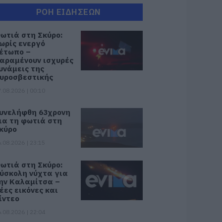
ΡΟΗ ΕΙΔΗΣΕΩΝ
ωτιά στη Σκύρο:
ωρίς ενεργό
έτωπο –
αραμένουν ισχυρές
υνάμεις της
υροσβεστικής
.08.2026 | 00:10
υνελήφθη 63χρονη
ια τη φωτιά στη
κύρο
.08.2026 | 23:15
ωτιά στη Σκύρο:
ύσκολη νύχτα για
ην Καλαμίτσα –
έες εικόνες και
ίντεο
.08.2026 | 22:04