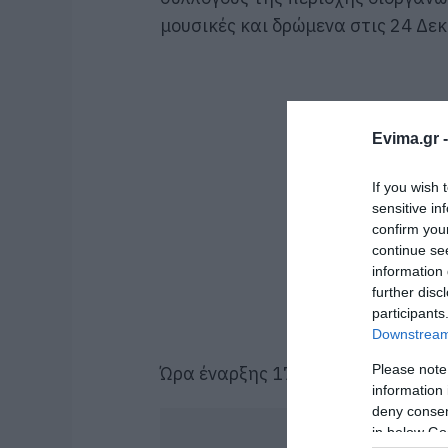
μουσικές και δρώμενα στις 24 Δε
Evima.gr 
If you wish 
sensitive in
confirm you
continue se
information 
further disc
participants
Downstream 
Please note
Ώρα έναρξης 17.30 μ.μ.
information 
deny consent
in below Go