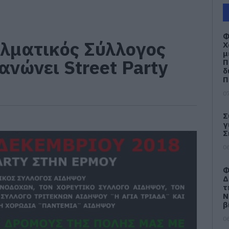
Φ
λματικός Σύλλογος
Χ
μ
ανώνει Street Party
Π
δ
Π
07
Σ
γ
Σ
06
Φ
Δ
τ
Ν
β
06