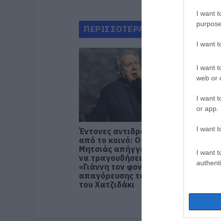
I want t
purpose
ΠΕΡΙΣΣΟΤΕΡΑ ΑΠΟ ΠΟΛΙΤΙΣΜΟ
I want 
I want t
web or d
I want t
or app.
I want t
Έντονες αντιδράσεις
από το κοινό: Ο Μανώλης
Μητσιάς απήγγειλε, αντί
I want t
να τραγουδήσει, τον
authenti
«Γιάννη τον φονιά» λόγω
απαγόρευσης του γιου
του Χατζιδάκι