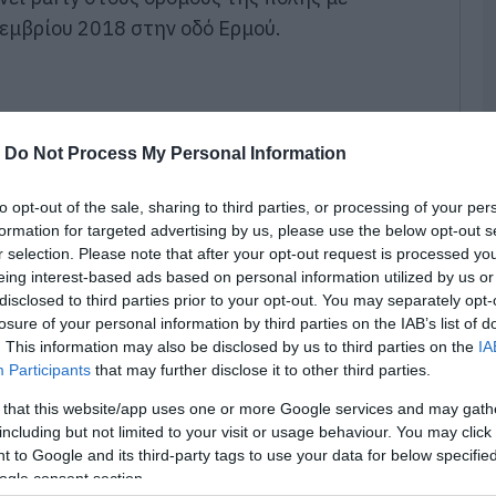
κεμβρίου 2018 στην οδό Ερμού.
Ν
Φ
Κ
κ
μ
-
Do Not Process My Personal Information
06
Κ
to opt-out of the sale, sharing to third parties, or processing of your per
τ
formation for targeted advertising by us, please use the below opt-out s
κ
r selection. Please note that after your opt-out request is processed y
σ
σ
eing interest-based ads based on personal information utilized by us or
ε
disclosed to third parties prior to your opt-out. You may separately opt-
losure of your personal information by third parties on the IAB’s list of
06
. This information may also be disclosed by us to third parties on the
IA
Participants
that may further disclose it to other third parties.
«
α
 that this website/app uses one or more Google services and may gath
Ε
Ο
including but not limited to your visit or usage behaviour. You may click 
μ
 to Google and its third-party tags to use your data for below specifi
ogle consent section.
06