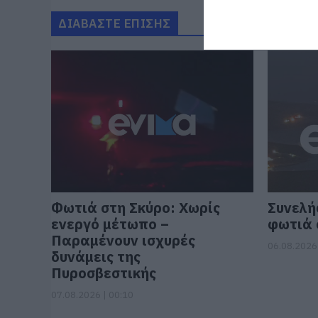
ΔΙΑΒΑΣΤΕ ΕΠΙΣΗΣ
Φωτιά στη Σκύρο: Χωρίς
Συνελή
ενεργό μέτωπο –
φωτιά 
Παραμένουν ισχυρές
06.08.2026 
δυνάμεις της
Πυροσβεστικής
07.08.2026 | 00:10