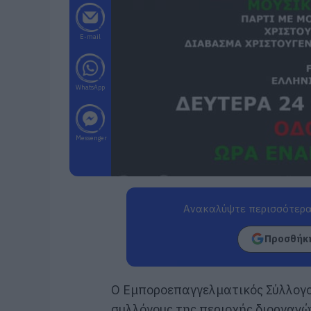
E-mail
WhatsApp
Messenger
Ανακαλύψτε περισσότερα
Προσθήκη
Ο Εμποροεπαγγελματικός Σύλλογος
συλλόγους της περιοχής διοργανών