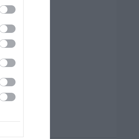
 Βίντεο από τη
ύμη
.08.2026 | 19:40
ωτιά στη Σκύρο:
υνεχίζει να καίει
το Νησί,
υγκλονιστική
αρτυρία – Νέες
ικόνες και βίντεο
.08.2026 | 19:40
εκινάει τεράστιο
ργο αξίας
.425.000€ στην
ύβοια – Δείτε πού
.08.2026 | 19:20