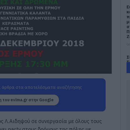
Ε
κ
π
μ
σ
Π
Ζ
06
Σ
Σ
Π
ο
η
Ε
 άρθρα στα αποτελέσματα αναζήτησης
06
 του evima.gr στην Google
Σ
τ
έ
γ
 Λ.Αιδηψού σε συνεργασία με όλους τους
γ
ει party στους δρόμους της πόλης με
06