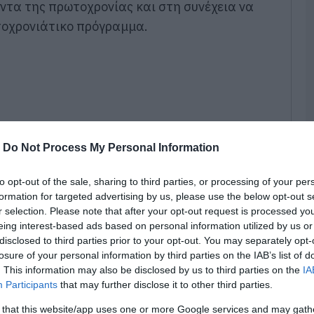
ντα της πρωτοχρονίας και στη συνέχεια να
οχρονιάτικο πρόγραμμα.
Σ
μ
ι
Μ
08
Α
χ
Μ
-
Do Not Process My Personal Information
χ
Σ
to opt-out of the sale, sharing to third parties, or processing of your per
08
formation for targeted advertising by us, please use the below opt-out s
r selection. Please note that after your opt-out request is processed y
Α
ε
eing interest-based ads based on personal information utilized by us or
λ
disclosed to third parties prior to your opt-out. You may separately opt-
π
losure of your personal information by third parties on the IAB’s list of
μοιράσει τα δώρα του στους μικρούς μας
08
. This information may also be disclosed by us to third parties on the
IA
Participants
that may further disclose it to other third parties.
ατα και παραδοσιακά γλυκά για όλο τον
Σ
 that this website/app uses one or more Google services and may gath
α