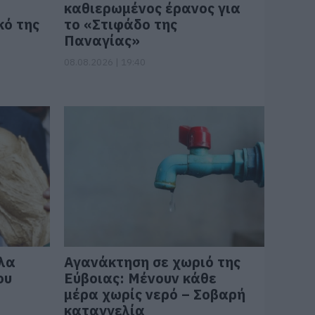
καθιερωμένος έρανος για
κό της
το «Στιφάδο της
Παναγίας»
08.08.2026 | 19:40
λα
Αγανάκτηση σε χωριό της
ου
Εύβοιας: Μένουν κάθε
μέρα χωρίς νερό – Σοβαρή
καταγγελία