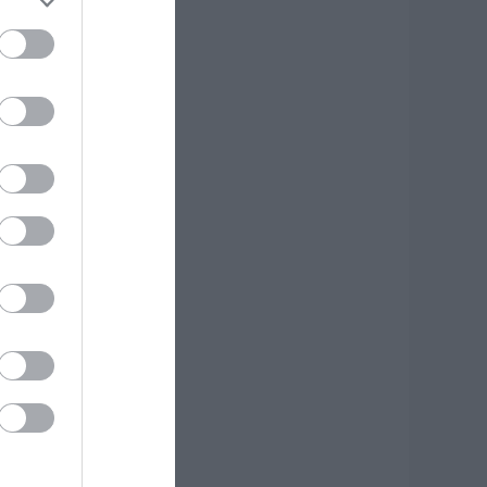
.08.2026 | 16:40
ρήνος σε όλη την
ύβοια για τον
πιχειρηματία που
φυγε απο την ζωή
.08.2026 | 16:20
άτρα: Θρήνος για
ωράκι μόλις 8
μερών –
οσηλευόταν στη
ΕΘ Νεογνών
.08.2026 | 16:00