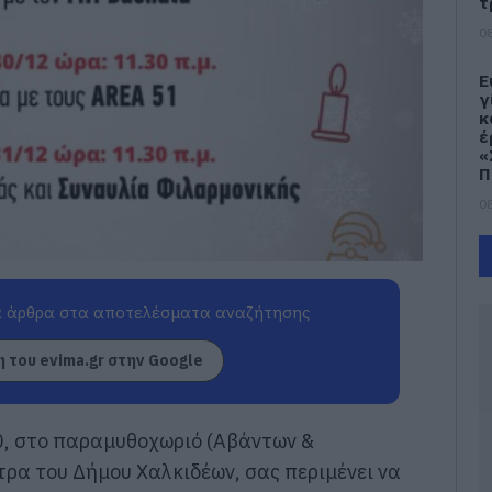
τ
08
Ε
γ
κ
έ
«
Π
08
Ο
π
ο
π
 άρθρα στα αποτελέσματα αναζήτησης
Ε
Θ
 του evima.gr στην Google
08
Κ
0, στο παραμυθοχωριό (Αβάντων &
έ
π
τρα του Δήμου Χαλκιδέων, σας περιμένει να
08