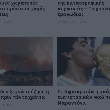
μες χωματερές –
της καταστροφικής
αι πρόστιμα χωρίς
πυρκαγιάς – Το χρονι
σεις
τραγωδίας
| 20:20
08.08.2026 | 20:00
δεν ξεχνά τι έζησε η
Σε δημοπρασία η μπά
 πριν πέντε χρόνια
των ιστορικών γκολ τ
Μαραντόνα
| 19:00