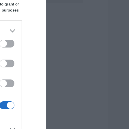
ύβοια! Έγινε για
to grant or
ρίτη φορά
ed purposes
αππούς!
.08.2026 | 17:40
υρυδίκη Βαλαβάνη:
ι οικογενειακές
ιακοπές στην
ύβοια! Δείτε σε
οια παραλία
.08.2026 | 17:20
Κόκκινος»
υναγερμός στην
ύβοια: Red Code
ύριο Κυριακή –
υξημένη
τοιμότητα παντού
.08.2026 | 17:00
όδος: Έγραψαν
0χρονη για κράνος!