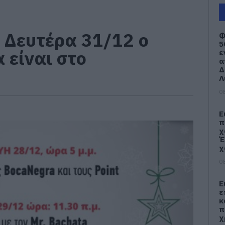
 Δευτέρα 31/12 ο
Φ
5
 είναι στο
ε
α
Δ
Λ
08
Ε
π
χ
Έ
χ
08
Ε
ε
κ
π
χ