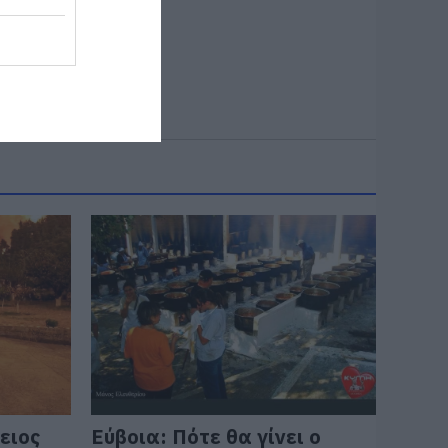
ειος
Εύβοια: Πότε θα γίνει ο