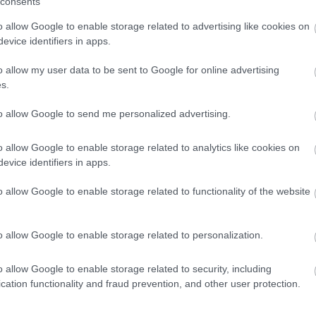
consents
08
ην Εύβοια
o allow Google to enable storage related to advertising like cookies on
evice identifiers in apps.
Θ
δήσεις
για την
Ελλάδα
και τον
Κόσμο
στο
Ε
o allow my user data to be sent to Google for online advertising
ε
έ
s.
08
to allow Google to send me personalized advertising.
Π
Σ
μ
o allow Google to enable storage related to analytics like cookies on
η
evice identifiers in apps.
Ν
Μ
o allow Google to enable storage related to functionality of the website
08
o allow Google to enable storage related to personalization.
o allow Google to enable storage related to security, including
cation functionality and fraud prevention, and other user protection.