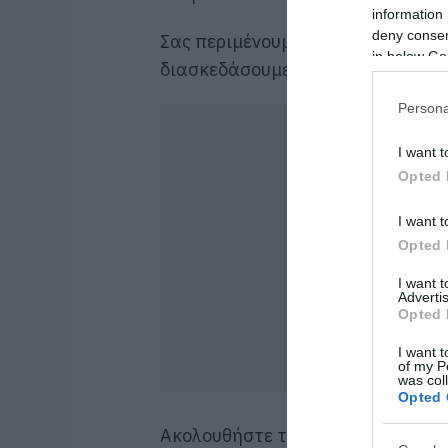
information 
deny consent
Σας περιμένουμε όλους μικρούς κα
in below Go
διασκεδάσουμε πρωτοχρονιάτικα
Persona
I want t
Opted 
I want t
Opted 
I want 
Advertis
Opted 
I want t
of my P
was col
Opted 
Ακολουθήστε το evima.gr στο
Goo