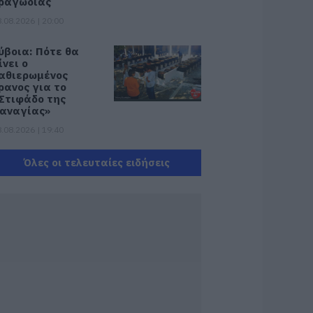
ραγωδίας
.08.2026 | 20:00
ύβοια: Πότε θα
ίνει ο
αθιερωμένος
ρανος για το
Στιφάδο της
αναγίας»
.08.2026 | 19:40
 Αλέξης Τσίπρας
Όλες οι τελευταίες ειδήσεις
αρουσιάζει το
ικονομικό
ρόγραμμα της
Λ.Α.Σ. στη
εσσαλονίκη
.08.2026 | 19:20
άνεις δεν ξεχνά τι
ζησε η Εύβοια πριν
έντε χρόνια
.08.2026 | 19:00