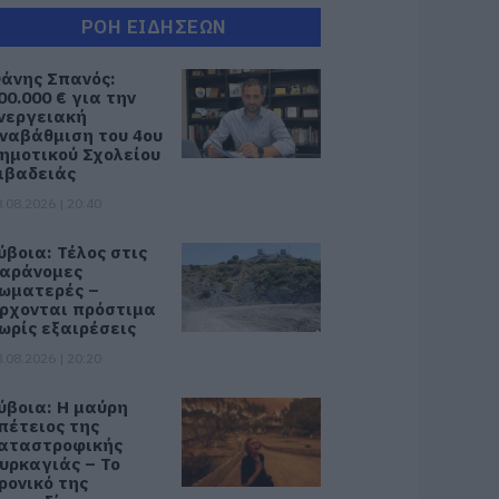
ΡΟΗ ΕΙΔΗΣΕΩΝ
άνης Σπανός:
00.000 € για την
νεργειακή
ναβάθμιση του 4ου
ημοτικού Σχολείου
ιβαδειάς
.08.2026 | 20:40
ύβοια: Τέλος στις
αράνομες
ωματερές –
ρχονται πρόστιμα
ωρίς εξαιρέσεις
.08.2026 | 20:20
ύβοια: Η μαύρη
πέτειος της
αταστροφικής
υρκαγιάς – Το
ρονικό της