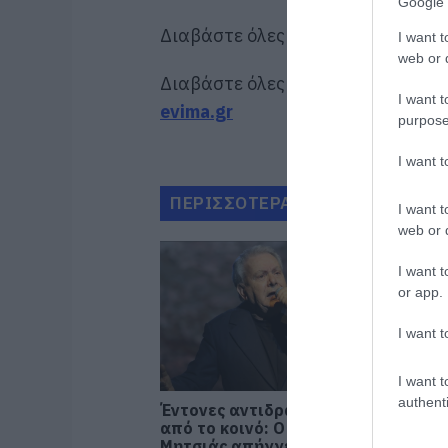
Google 
Διαβάστε όλες τις
ειδήσεις για τ
I want t
web or d
Διαβάστε όλες τις
τελευταίες ει
I want t
evima.gr
purpose
I want 
ΠΕΡΙΣΣΟΤΕΡΑ ΑΠΟ ΠΟΛΙΤΙΣΜΟ
I want t
web or d
I want t
or app.
I want t
I want t
authenti
Έντονες αντιδράσεις
από το κοινό: Ο Μανώλης
Μητσιάς απήγγειλε, αντί