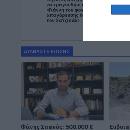
να τραγουδήσει, τον
«Γιάννη τον φονιά» λόγω
απαγόρευσης του γιου
του Χατζιδάκι
ΔΙΑΒΑΣΤΕ ΕΠΙΣΗΣ
Φάνης Σπανός: 500.000 €
Εύβοια: