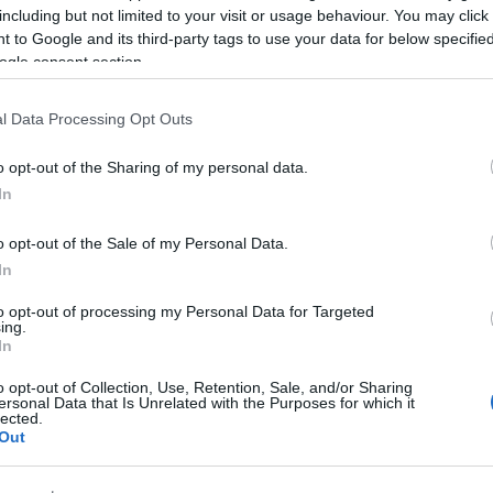
Ε
including but not limited to your visit or usage behaviour. You may click 
τ
 to Google and its third-party tags to use your data for below specifi
ι μεγάλους, να γιορτάσουμε και να
π
ogle consent section.
.
08
l Data Processing Opt Outs
Ε
Ο
δ
o opt-out of the Sharing of my personal data.
Ε
In
π
08
o opt-out of the Sale of my Personal Data.
In
«
σ
to opt-out of processing my Personal Data for Targeted
Ε
ing.
α
In
Α
ε
o opt-out of Collection, Use, Retention, Sale, and/or Sharing
ersonal Data that Is Unrelated with the Purposes for which it
08
lected.
Out
Ρ
8
gle News