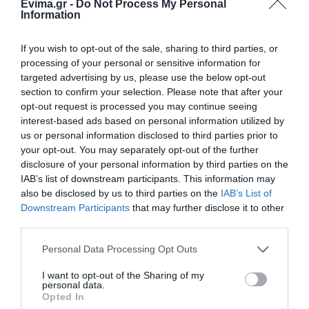
Evima.gr -
Do Not Process My Personal
λόγω απαγόρευσης του
07.08.2026 | 18:40
Information
γιου του Χατζιδάκι
Τραγική κατάληξη είχε η
If you wish to opt-out of the sale, sharing to third parties, or
θαλάσσια εκδρομή για 57χρονο
processing of your personal or sensitive information for
τουρίστα
targeted advertising by us, please use the below opt-out
07.08.2026 | 18:20
section to confirm your selection. Please note that after your
opt-out request is processed you may continue seeing
Βαρύ πένθος για τον εκπαιδευτικό
interest-based ads based on personal information utilized by
από την Εύβοια που έφυγε από τη
us or personal information disclosed to third parties prior to
ζωή
your opt-out. You may separately opt-out of the further
07.08.2026 | 18:00
disclosure of your personal information by third parties on the
IAB’s list of downstream participants. This information may
Αυτοψία στα καμένα: 37 σπίτια
also be disclosed by us to third parties on the
IAB’s List of
κρίθηκαν κατεδαφιστέα στο
Downstream Participants
that may further disclose it to other
Πόρτο Γερμενό
third parties.
07.08.2026 | 17:40
Please note that this website/app uses one or more Google
Personal Data Processing Opt Outs
services and may gather and store information including but
Εύβοια: Αυτός είναι ο 36χρονος
επιχειρηματίας πού έχασε την
not limited to your visit or usage behaviour. You may click to
I want to opt-out of the Sharing of my
personal data.
ζωή του
grant or deny consent to Google and its third-party tags to
Opted In
use your data for below specified purposes in below Google
07.08.2026 | 17:20