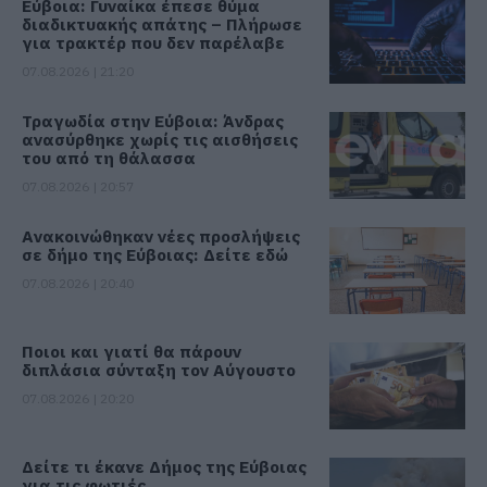
Εύβοια: Γυναίκα έπεσε θύμα
διαδικτυακής απάτης – Πλήρωσε
για τρακτέρ που δεν παρέλαβε
07.08.2026 | 21:20
Τραγωδία στην Εύβοια: Άνδρας
ανασύρθηκε χωρίς τις αισθήσεις
του από τη θάλασσα
07.08.2026 | 20:57
Ανακοινώθηκαν νέες προσλήψεις
σε δήμο της Εύβοιας: Δείτε εδώ
07.08.2026 | 20:40
Ποιοι και γιατί θα πάρουν
διπλάσια σύνταξη τον Αύγουστο
07.08.2026 | 20:20
Δείτε τι έκανε Δήμος της Εύβοιας
για τις φωτιές