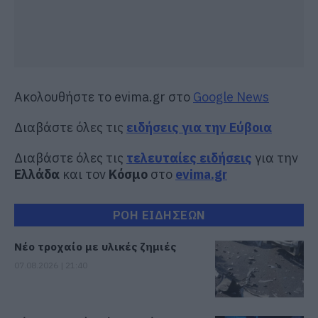
Ακολουθήστε το evima.gr στο
Google News
Διαβάστε όλες τις
ειδήσεις για την Εύβοια
Διαβάστε όλες τις
τελευταίες ειδήσεις
για την
Ελλάδα
και τον
Κόσμο
στο
evima.gr
ΡΟΗ ΕΙΔΗΣΕΩΝ
Νέο τροχαίο με υλικές ζημιές
07.08.2026 | 21:40