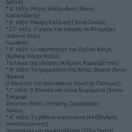
Δέλτα)
* Δ’ τάξη: Μέγας Αλέξανδρος (Νίκος
Καζαντζάκης)
* Ε’ τάξη: Μαύρη Καλλονή (‘Αννα Σιούελ)
* ΣΤ’ τάξη: Ο γύρος του κόσμου σε 80 ημέρες
(Ιούλιος Βερν)
Γυμνάσιο
* Α’ τάξη: Οι περιπέτειες του Σέρλοκ Χολμς
(Άρθουρ Κόναν Ντόιλ)
Τα λόγια της πλώρης (Ανδρέας Καρκαβίτσας)
* Β’ τάξη: Το ημερολόγιο της Άννας Φρανκ (Άννα
Φρανκ)
Ο θάνατος του παλικαριού (Κωστής Παλαμάς)
* Γ’ τάξη: Ο Βάνκας και άλλα διηγήματα (Άντον
Τσέχωφ)
Ζητείται Ελπίς (Αντώνης Σαμαράκης)
Λύκειο
* Α’ τάξη: Τα ρόδινα ακρογιάλια (Αλέξανδρος
Παπαδιαμάντης)
Περηφάνια και προκατάληψη (Τζέιν Ώστιν)