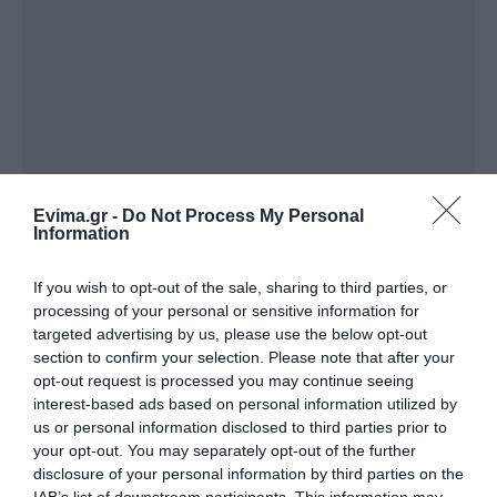
Evima.gr -
Do Not Process My Personal
Information
If you wish to opt-out of the sale, sharing to third parties, or
processing of your personal or sensitive information for
targeted advertising by us, please use the below opt-out
section to confirm your selection. Please note that after your
Ακολουθήστε το evima.gr στο
Google News
opt-out request is processed you may continue seeing
interest-based ads based on personal information utilized by
Διαβάστε όλες τις
ειδήσεις για την Εύβοια
us or personal information disclosed to third parties prior to
your opt-out. You may separately opt-out of the further
Διαβάστε όλες τις
τελευταίες ειδήσεις
για την
disclosure of your personal information by third parties on the
Ελλάδα
και τον
Κόσμο
στο
evima.gr