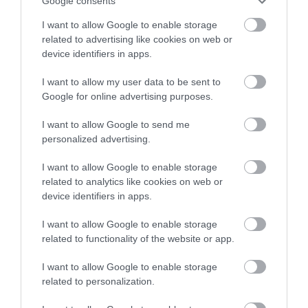
Google consents
I want to allow Google to enable storage
Α. Ο. Χαλκίς: Πρώτο φιλικό σήμερα
related to advertising like cookies on web or
για νέα αγωνιστική περίοδο – Η
device identifiers in apps.
ώρα
08.08.2026 | 12:40
I want to allow my user data to be sent to
Google for online advertising purposes.
Τι γίνεται με τις τσούχτρες στην
Εύβοια;
I want to allow Google to send me
personalized advertising.
08.08.2026 | 12:20
I want to allow Google to enable storage
related to analytics like cookies on web or
Καύσωνας και πολλά μποφόρ
αύριο στην Εύβοια! Συνεδρίασε η
device identifiers in apps.
επιτροπή εκτίμησης κινδύνου
I want to allow Google to enable storage
08.08.2026 | 12:00
Όλες οι τελευταίες ειδήσεις
related to functionality of the website or app.
Εύβοια: Οι ισχυροί άνεμοι
I want to allow Google to enable storage
έσπασαν μεγάλο πεύκο σε αυλή
εκκλησίας
related to personalization.
ΠΕΡΙΣΣΟΤΕΡΑ ΑΠΟ ΠΟΛΙΤΙΣΜΟΣ
08.08.2026 | 11:40