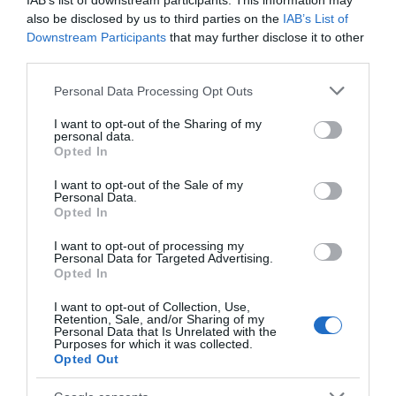
IAB’s list of downstream participants. This information may
also be disclosed by us to third parties on the
IAB’s List of
TAGS:
EVIVLIO
ΒΙΒΛΙΑ
ΕΙΔΗΣΕΙΣ
Downstream Participants
that may further disclose it to other
ΕΙΔΗΣΕΙΣ ΣΗΜΕΡΑ
ΕΥΒΟΙΑ
ΛΟΓΟΤΕΧΝΙΑ
ΝΕΑ
third parties.
ΝΕΑ ΕΥΒΟΙΑ
ΨΗΦΙΑΚΗ ΒΙΒΛΙΟΘΗΚΗ
Please note that this website/app uses one or more Google
Personal Data Processing Opt Outs
ΨΗΦΙΑΚΗ ΠΛΑΤΦΟΡΜΑ
services and may gather and store information including but
ΡΟΗ ΕΙΔΗΣΕΩΝ
not limited to your visit or usage behaviour. You may click to
I want to opt-out of the Sharing of my
personal data.
grant or deny consent to Google and its third-party tags to
Opted In
use your data for below specified purposes in below Google
Έξοδος Αυγούστου: Οι Αθηναίοι
«ψηφίζουν» Εύβοια για τις
consent section.
I want to opt-out of the Sale of my
διακοπές τους!
Personal Data.
Opted In
08.08.2026 | 13:40
I want to opt-out of processing my
Μεταφορές χρημάτων: Σε ποιες
Personal Data for Targeted Advertising.
περιπτώσεις η ΑΑΔΕ επιβάλλει
Opted In
φόρο από 10% έως 40%
I want to opt-out of Collection, Use,
08.08.2026 | 13:20
Retention, Sale, and/or Sharing of my
Personal Data that Is Unrelated with the
Purposes for which it was collected.
Εικόνες σοκ σε κοιμητήριο της
Opted Out
Εύβοιας: Δείτε τι έκαναν
08.08.2026 | 13:00