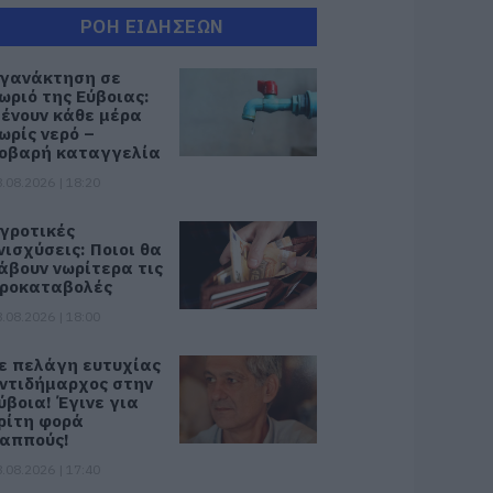
ΡΟΗ ΕΙΔΗΣΕΩΝ
γανάκτηση σε
ωριό της Εύβοιας:
ένουν κάθε μέρα
ωρίς νερό –
οβαρή καταγγελία
.08.2026 | 18:20
γροτικές
νισχύσεις: Ποιοι θα
άβουν νωρίτερα τις
ροκαταβολές
.08.2026 | 18:00
ε πελάγη ευτυχίας
ντιδήμαρχος στην
ύβοια! Έγινε για
ρίτη φορά
αππούς!
.08.2026 | 17:40