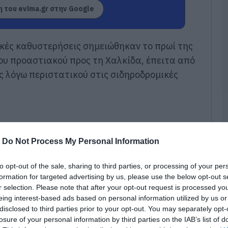
ε
 του evima.gr στην Google
έ
08
κές καθυστερήσεις σημειώθηκαν το πρωί της
Π
μ
ου προαστιακού προς τη Χαλκίδα, έπειτα από
η
 λόγω περιστατικού στις σιδηροδρομικές
Ν
Μ
08
Α
γ
γ
-
Do Not Process My Personal Information
Ε
08
to opt-out of the sale, sharing to third parties, or processing of your per
formation for targeted advertising by us, please use the below opt-out s
Φ
r selection. Please note that after your opt-out request is processed y
Έ
eing interest-based ads based on personal information utilized by us or
σ
ε
disclosed to third parties prior to your opt-out. You may separately opt-
Π
losure of your personal information by third parties on the IAB’s list of