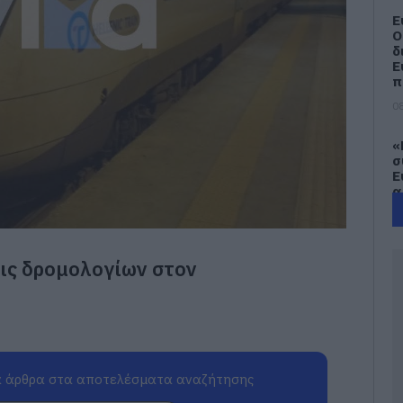
Ε
Ο
δ
Ε
π
08
«
σ
Ε
α
Α
ε
08
ις δρομολογίων στον
Ρ
8
08
 άρθρα στα αποτελέσματα αναζήτησης
Θ
Ε