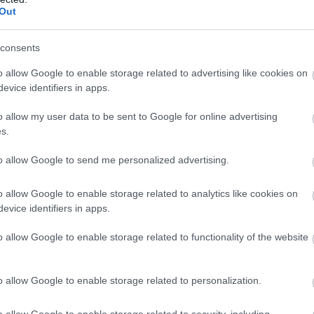
α
Out
τ
08
ού διακόπηκε η ηλεκτροδότηση στο δίκτυο,
consents
φή με τις υποδομές του σιδηροδρόμου, με
Έ
o allow Google to enable storage related to advertising like cookies on
Ο
ιμα δρομολόγια.
«
evice identifiers in apps.
γ
τ
αι για άνδρα με καταγωγή από την Τουρκία,
o allow my user data to be sent to Google for online advertising
08
s.
ικά προβλήματα και μεταφέρθηκε σε
to allow Google to send me personalized advertising.
καθυστερήσεις και ακυρώσεις, κυρίως στη
o allow Google to enable storage related to analytics like cookies on
ι σε άλλες γραμμές του προαστιακού, μέχρι
evice identifiers in apps.
 κυκλοφορίας.
o allow Google to enable storage related to functionality of the website
o allow Google to enable storage related to personalization.
o allow Google to enable storage related to security, including