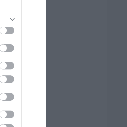
υτό το Μοναστήρι
ης Εύβοιας!
.08.2026 | 14:00
ξοδος Αυγούστου:
ι Αθηναίοι
ψηφίζουν» Εύβοια
ια τις διακοπές
ους!
.08.2026 | 13:40