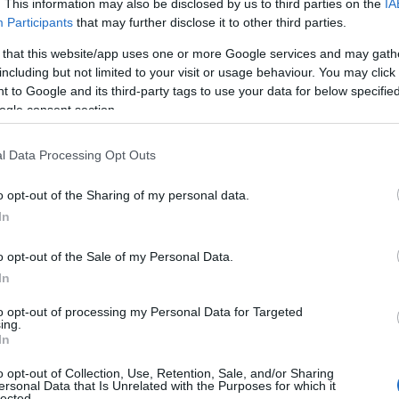
. This information may also be disclosed by us to third parties on the
IA
08
Participants
that may further disclose it to other third parties.
Μ
 that this website/app uses one or more Google services and may gath
σ
τη Ματίνα Ρέτσα επιβάτες που περίμεναν το
including but not limited to your visit or usage behaviour. You may click 
α
ε
ταθμό του ΟΣΕ στη Χαλκίδα: ενημερωθήκαμε
 to Google and its third-party tags to use your data for below specifi
ogle consent section.
όγια λόγω συμβάντος στις τρεις γέφυρες και
08
σμό μας με λεωφορεία. Αρχικά μας είπαν να
Ό
l Data Processing Opt Outs
λεστεί το επόμενο δρομολόγιο και στη
σ
χ
λεωφορεία. Ταλαιπωρία πρωί πρωί και
o opt-out of the Sharing of my personal data.
έ
 πάμε στις δουλειές μας διότι μέχρι να
In
08
ήνα και από εκεί στις δουλειές μας θα
o opt-out of the Sale of my Personal Data.
Σ
μ
In
π
κ
 διακοπή προκλήθηκε όταν άτομο που
to opt-out of processing my Personal Data for Targeted
Ε
ing.
λούσε να αυτοκτονήσει κινητοποίησε τις
In
08
ελικά από τις αστυνομικές δυνάμεις χωρίς να
o opt-out of Collection, Use, Retention, Sale, and/or Sharing
ιρεία ζητεί την κατανόηση του επιβατικού
Σ
ersonal Data that Is Unrelated with the Purposes for which it
lected.