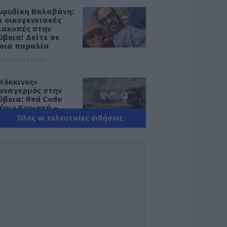
υρυδίκη Βαλαβάνη:
ι οικογενειακές
ιακοπές στην
ύβοια! Δείτε σε
οια παραλία
.08.2026 | 17:20
Κόκκινος»
υναγερμός στην
ύβοια: Red Code
ύριο Κυριακή –
υξημένη
Όλες οι τελευταίες ειδήσεις
τοιμότητα παντού
.08.2026 | 17:00
όδος: Έγραψαν
0χρονη για κράνος!
.08.2026 | 16:40
ρήνος σε όλη την
ύβοια για τον