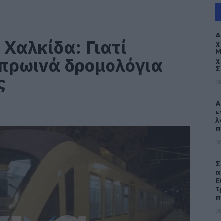
Α
Χαλκίδα: Γιατί
χ
Μ
πρωινά δρομολόγια
χ
Σ
ς
08
Α
ε
λ
π
08
Σ
α
Ε
τ
π
08