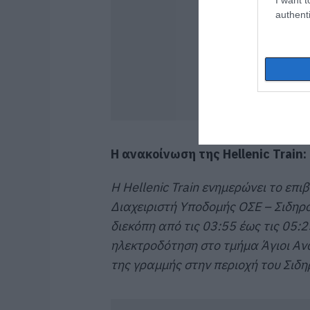
authenti
Η ανακοίνωση της Hellenic Train:
Η Hellenic Train ενημερώνει το επιβ
Διαχειριστή Υποδομής ΟΣΕ – Σιδηρ
διεκόπη από τις 03:55 έως τις 05:
ηλεκτροδότηση στο τμήμα Άγιοι Αν
της γραμμής στην περιοχή του Σιδ