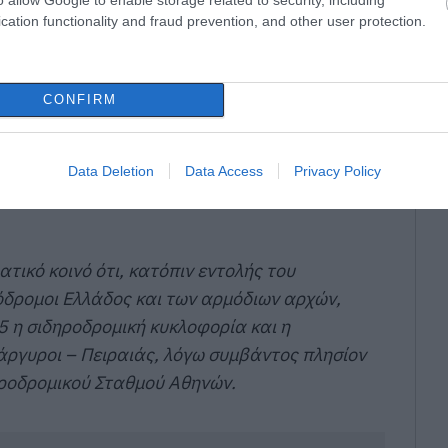
cation functionality and fraud prevention, and other user protection.
CONFIRM
Data Deletion
Data Access
Privacy Policy
ατικό κοινό ότι, κατόπιν εντολής του
όδρομοι Ελλάδος και των αρμόδιων αρχών,
25 η σιδηροδρομική κυκλοφορία και η
άργυροι – Πειραιάς, λόγω συμβάντος πλησίον
ηροδρομικού Σταθμού Αθηνών.