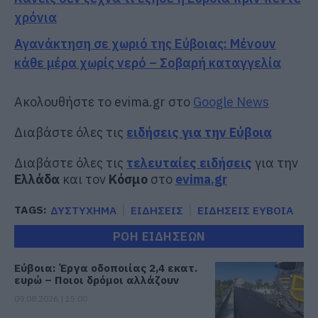
χρόνια
Αγανάκτηση σε χωριό της Εύβοιας: Μένουν
κάθε μέρα χωρίς νερό – Σοβαρή καταγγελία
Ακολουθήστε το evima.gr στο
Google News
Διαβάστε όλες τις
ειδήσεις για την Εύβοια
Διαβάστε όλες τις
τελευταίες ειδήσεις
για την
Ελλάδα
και τον
Κόσμο
στο
evima.gr
TAGS:
ΔΥΣΤΥΧΗΜΑ
ΕΙΔΗΣΕΙΣ
ΕΙΔΗΣΕΙΣ ΕΥΒΟΙΑ
ΡΟΗ ΕΙΔΗΣΕΩΝ
Εύβοια: Έργα οδοποιίας 2,4 εκατ.
ευρώ – Ποιοι δρόμοι αλλάζουν
09.08.2026 | 15:00