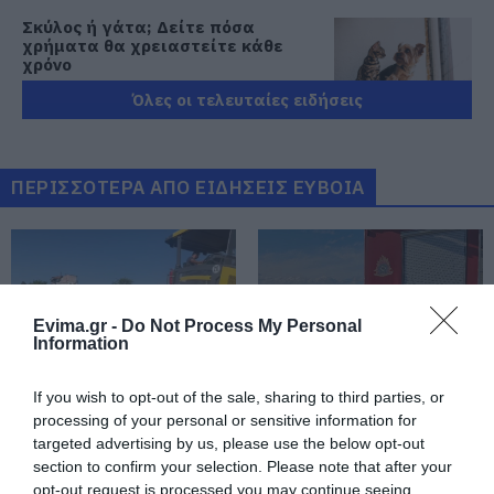
Σκύλος ή γάτα; Δείτε πόσα
χρήματα θα χρειαστείτε κάθε
χρόνο
09.08.2026 | 13:20
Όλες οι τελευταίες ειδήσεις
Πανικός σε λιμάνι της Εύβοιας με
37χρονο άνδρα
ΠΕΡΙΣΣΟΤΕΡΑ ΑΠΟ ΕΙΔΗΣΕΙΣ ΕΥΒΟΙΑ
09.08.2026 | 13:00
Πανσέληνος Αυγούστου 2026: Η
μερική έκλειψη και τα
εντυπωσιακά φαινόμενα στον
ουρανό
Evima.gr -
Do Not Process My Personal
Information
09.08.2026 | 12:40
Εύβοια: Νέες πινακίδες για τον
If you wish to opt-out of the sale, sharing to third parties, or
κίνδυνο πυρκαγιάς – Σε ποια
Εύβοια: Έργα
Έκτακτα μέτρα και
processing of your personal or sensitive information for
σημεία τοποθετήθηκαν
οδοποιίας 2,4 εκατ.
απαγορεύσεις σήμερα
targeted advertising by us, please use the below opt-out
ευρώ – Ποιοι δρόμοι
στην Εύβοια – Μεγάλη
09.08.2026 | 12:20
section to confirm your selection. Please note that after your
αλλάζουν
προσοχή!
opt-out request is processed you may continue seeing