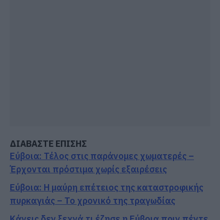
ΔΙΑΒΑΣΤΕ ΕΠΙΣΗΣ
Εύβοια: Τέλος στις παράνομες χωματερές –
Έρχονται πρόστιμα χωρίς εξαιρέσεις
Εύβοια: Η μαύρη επέτειος της καταστροφικής
πυρκαγιάς – Το χρονικό της τραγωδίας
Κάνεις δεν ξεχνά τι έζησε η Εύβοια πριν πέντε