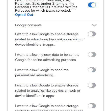
Σε πλήρη ετοιμότητα για
για τον κίνδυνο
Βόρεια Εύβοια:
Retention, Sale, and/or Sharing of my
ενδεχόμενο πυρκαγιάς σήμερα ο
πυρκαγιάς – Σε ποια
Αγελάδες πετάγονται
Personal Data that Is Unrelated with the
Δήμος Χαλκιδέων- Χρήσιμα
Purposes for which it was collected.
σημεία τοποθετήθηκαν
στο δρόμο- Η έκκληση
τηλέφωνα
Opted Out
ιερέα στους οδηγούς
09.08.2026 | 10:40
Google consents
Γνωρίζατε ότι υπάρχει Λουτράκι
και στην Εύβοια;
I want to allow Google to enable storage
related to advertising like cookies on web or
09.08.2026 | 10:20
device identifiers in apps.
I want to allow my user data to be sent to
Google for online advertising purposes.
I want to allow Google to send me
personalized advertising.
I want to allow Google to enable storage
related to analytics like cookies on web or
device identifiers in apps.
I want to allow Google to enable storage
related to functionality of the website or app.