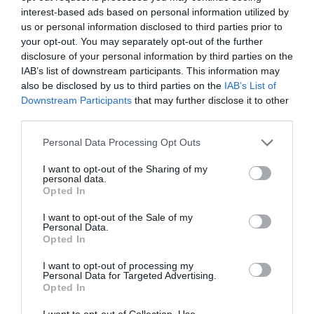
Ποιοι φοιτητές θα πάρουν έως
interest-based ads based on personal information utilized by
2.500 ευρώ για τη στέγαση
us or personal information disclosed to third parties prior to
09.08.2026 | 12:00
your opt-out. You may separately opt-out of the further
disclosure of your personal information by third parties on the
IAB’s list of downstream participants. This information may
Συναγερμός στη Βόρεια Εύβοια:
also be disclosed by us to third parties on the
IAB’s List of
Αγελάδες πετάγονται στο δρόμο-
Downstream Participants
that may further disclose it to other
Η έκκληση ιερέα στους οδηγούς
third parties.
Κατάνυξη στην Εύβοια:
Πανικός σε λιμάνι της
09.08.2026 | 11:40
Παράκληση της
Εύβοιας με 37χρονο
Please note that this website/app uses one or more Google
Personal Data Processing Opt Outs
Παναγίας στη Λούτσα
άνδρα
services and may gather and store information including but
Ο Λευτέρης Στεργίου επιστρέφει
με κεράσματα και
στην Ιστιαία!
not limited to your visit or usage behaviour. You may click to
I want to opt-out of the Sharing of my
αναψυκτικά
personal data.
grant or deny consent to Google and its third-party tags to
09.08.2026 | 11:20
Opted In
use your data for below specified purposes in below Google
consent section.
I want to opt-out of the Sale of my
Personal Data.
Συγκινεί Ενορία στην Εύβοια!
Opted In
Συγκεντρώνει τρόφιμα για
άπορες οικογένειες για τον
I want to opt-out of processing my
Δεκαπενταύγουστο!
Personal Data for Targeted Advertising.
09.08.2026 | 11:00
Opted In
Εύβοια: Νέες πινακίδες
Συναγερμός στη
I want to opt-out of Collection, Use,