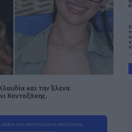
η
Ε
06
Σ
τ
έ
γ
γ
06
Ν
Φ
Κ
κ
Κλαυδία και την Έλενα
μ
νι Κονταξάκης.
06
Κ
τ
κ
σ
 άρθρα στα αποτελέσματα αναζήτησης
σ