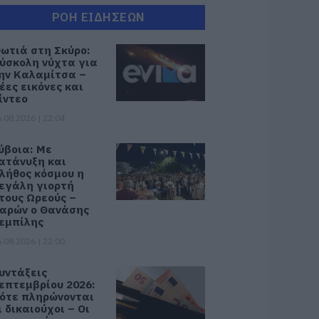
ΡΟΗ ΕΙΔΗΣΕΩΝ
ωτιά στη Σκύρο:
ύσκολη νύχτα για
ην Καλαμίτσα –
έες εικόνες και
ίντεο
.08.2026 | 22:04
ύβοια: Με
ατάνυξη και
λήθος κόσμου η
εγάλη γιορτή
τους Ωρεούς –
αρών ο Θανάσης
εμπίλης
.08.2026 | 22:00
υντάξεις
επτεμβρίου 2026:
ότε πληρώνονται
ι δικαιούχοι – Οι