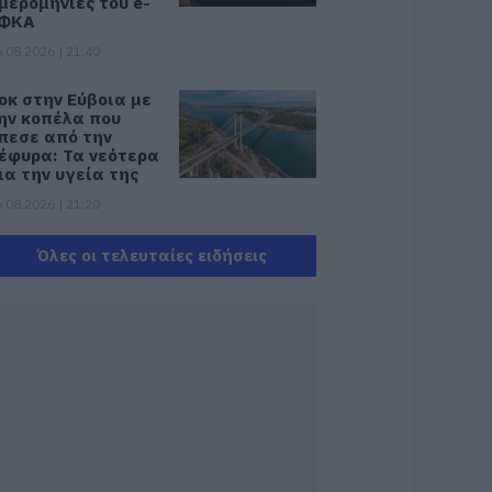
μερομηνίες του e-
ΦΚΑ
.08.2026 | 21:40
οκ στην Εύβοια με
ην κοπέλα που
πεσε από την
έφυρα: Τα νεότερα
ια την υγεία της
.08.2026 | 21:20
εότερα για τη
Όλες οι τελευταίες ειδήσεις
ωτιά στη Σκύρο:
ινδύνευσε
τηνοτροφική
ονάδα – Νέο βίντεο
.08.2026 | 21:00
αφές: Τα οφέλη
ης μέτριας
ατανάλωσης
ύμφωνα με ειδικό
το μικροβίωμα του