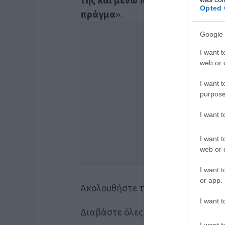
της και μένω πραγματικά με το 
Opted 
πράγμα
».
Google 
I want t
web or d
I want t
purpose
I want 
I want t
web or d
I want t
or app.
Ακολουθήστε το evima.gr στο
Goo
I want t
Διαβάστε όλες τις
ειδήσεις για τ
I want t