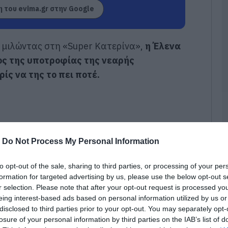
ε
 του evima.gr στην Google
06
«
, μιλώντας στη «Super Κατερίνα»,
η Έλενα
α
Ε
ος της υποτροφίας της νεαρής
Ο
μ
ίς να της το πει ποτέ.
06
Ο
τ
τ
θ
-
Do Not Process My Personal Information
μ
06
to opt-out of the sale, sharing to third parties, or processing of your per
formation for targeted advertising by us, please use the below opt-out s
Θ
r selection. Please note that after your opt-out request is processed y
Έ
3
eing interest-based ads based on personal information utilized by us or
τ
disclosed to third parties prior to your opt-out. You may separately opt-
α
losure of your personal information by third parties on the IAB’s list of