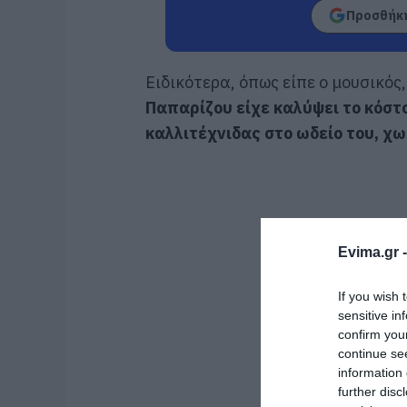
Προσθήκη
Ειδικότερα, όπως είπε ο μουσικός
Παπαρίζου είχε καλύψει το κόστ
καλλιτέχνιδας στο ωδείο του, χωρ
Evima.gr 
If you wish 
sensitive in
confirm you
continue se
information 
further disc