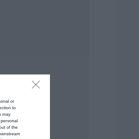
ντέρου
.08.2026 | 21:00
Ανάσα» για τους
γρότες στην
ύβοια:
λοκληρώθηκε
εγάλο έργο
.08.2026 | 20:40
 λόγος που
ηγανίζουμε ψάρια
ου Σωτήρος – Πως
α κάνετε το τέλειο
αγείρεμα
.08.2026 | 20:20
sonal or
ection to
ρήνος στην Εύβοια:
ou may
φυγε από τη ζωή ο
7χρονος που είχε
 personal
ροχαίο με
out of the
γριογούρουνο
 downstream