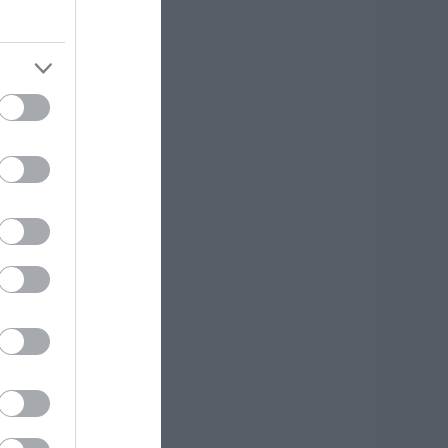
ργο αξίας
.425.000€ στην
ύβοια – Δείτε πού
.08.2026 | 19:20
 μεγαλύτερος
υτοκινητόδρομος
ης Ευρώπης
ατασκευάζεται
την Ελλάδα – Πού
α γίνει
.08.2026 | 19:00
υγκίνηση στην
ύβοια: Νέοι από τη
ουμανία
υνόδευσαν την
ερή Εικόνα
.08.2026 | 18:40