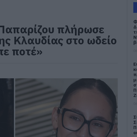
Φ
Παπαρίζου πλήρωσε
Δ
τ
ης Κλαυδίας στο ωδείο
Ν
β
ίπε ποτέ»
06
Ε
κ
π
μ
σ
Π
Ζ
06
Σ
Σ
Π
ο