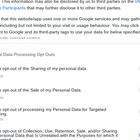
06
. This information may also be disclosed by us to third parties on the
IA
Participants
that may further disclose it to other third parties.
 υποτροφία της Klavdia, αλλά δεν της το
Ν
 that this website/app uses one or more Google services and may gath
σ
ώ άλλη μία χρονιά, ώστε να μπορέσει να
Τ
including but not limited to your visit or usage behaviour. You may click 
α
αξίδι από τον Ασπρόπυργο στο Παλαιό
 to Google and its third-party tags to use your data for below specifi
ogle consent section.
06
Έ
l Data Processing Opt Outs
κ
–
Σ
o opt-out of the Sharing of my personal data.
In
06
Φ
o opt-out of the Sale of my Personal Data.
Σ
In
σ
την Κλαυδία, ο Τόνι Κονταξάκης ανέφερε:
σ
to opt-out of processing my Personal Data for Targeted
μ
έρθει στις οντισιόν του The Voice – τότε
ing.
ε
In
α πιάνο μόνο. Μπαίνει μέσα, της λέω “τι θες
06
 το συγκρότημα The Police”.
Ανοίγει το στόμα
o opt-out of Collection, Use, Retention, Sale, and/or Sharing
ersonal Data that Is Unrelated with the Purposes for which it
Ξ
lected.