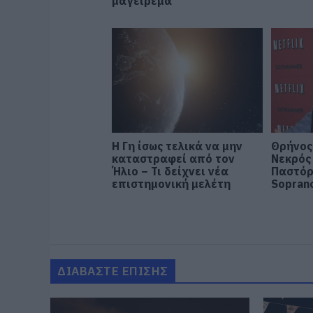
μαγείρεμα
Η Γη ίσως τελικά να μην
Θρήνος
καταστραφεί από τον
Νεκρός
Ήλιο – Τι δείχνει νέα
Παστόρ
επιστημονική μελέτη
Sopran
ΔΙΑΒΑΣΤΕ ΕΠΙΣΗΣ