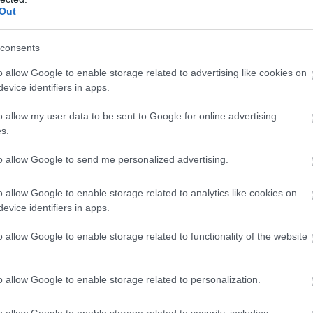
στόμα ανοιχτό. Δεν έχω ξανακούσει τέτοιο
έ
Out
2
Ε
consents
06
o allow Google to enable storage related to advertising like cookies on
Ο
evice identifiers in apps.
α
τ
o allow my user data to be sent to Google for online advertising
κ
σ
s.
θ
to allow Google to send me personalized advertising.
06
Σ
o allow Google to enable storage related to analytics like cookies on
Ε
evice identifiers in apps.
Ρ
σ
o allow Google to enable storage related to functionality of the website
Ι
gle News
06
o allow Google to enable storage related to personalization.
ην Εύβοια
o allow Google to enable storage related to security, including