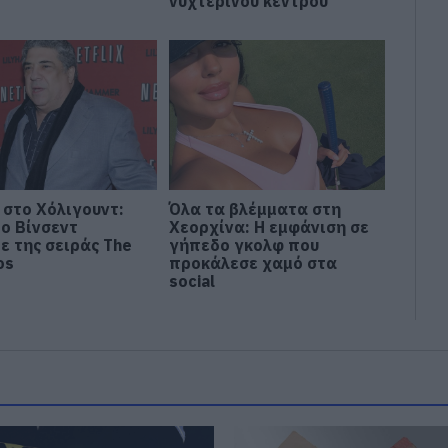
νυχτερινού κέντρου
 στο Χόλιγουντ:
Όλα τα βλέμματα στη
 ο Βίνσεντ
Χεορχίνα: Η εμφάνιση σε
ε της σειράς The
γήπεδο γκολφ που
os
προκάλεσε χαμό στα
social