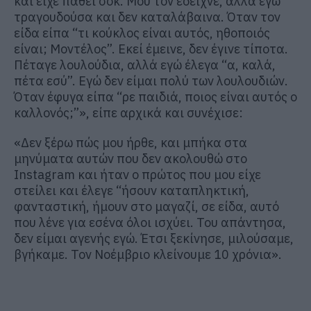
και είχε πάθει σοκ. Μου τον έδειχνε, αλλά εγώ
τραγουδούσα και δεν καταλάβαινα. Όταν τον
είδα είπα “τι κούκλος είναι αυτός, ηθοποιός
είναι; Μοντέλος”. Εκεί έμεινε, δεν έγινε τίποτα.
Πέταγε λουλούδια, αλλά εγώ έλεγα “α, καλά,
πέτα εσύ”. Εγώ δεν είμαι πολύ των λουλουδιών.
Όταν έφυγα είπα “ρε παιδιά, ποιος είναι αυτός ο
καλλονός;”», είπε αρχικά και συνέχισε:
«Δεν ξέρω πώς μου ήρθε, και μπήκα στα
μηνύματα αυτών που δεν ακολουθώ στο
Instagram και ήταν ο πρώτος που μου είχε
στείλει και έλεγε “ήσουν καταπληκτική,
φανταστική, ήμουν στο μαγαζί, σε είδα, αυτό
που λένε για εσένα όλοι ισχύει. Του απάντησα,
δεν είμαι αγενής εγώ. Έτσι ξεκίνησε, μιλούσαμε,
βγήκαμε. Τον Νοέμβριο κλείνουμε 10 χρόνια».