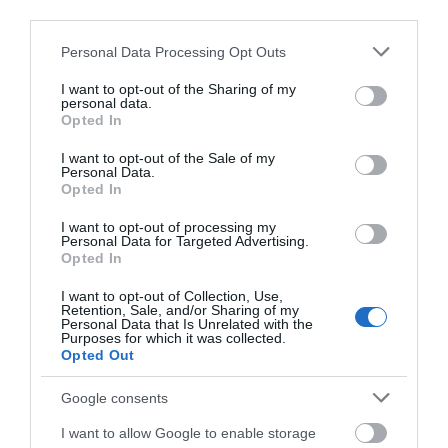
third parties.
Please note that this website/app uses one or more Google
Personal Data Processing Opt Outs
services and may gather and store information including but
not limited to your visit or usage behaviour. You may click to
I want to opt-out of the Sharing of my
personal data.
grant or deny consent to Google and its third-party tags to
Opted In
use your data for below specified purposes in below Google
consent section.
I want to opt-out of the Sale of my
Personal Data.
Opted In
I want to opt-out of processing my
Personal Data for Targeted Advertising.
Opted In
I want to opt-out of Collection, Use,
Retention, Sale, and/or Sharing of my
Personal Data that Is Unrelated with the
Purposes for which it was collected.
Opted Out
Ακολουθήστε το evima.gr στο
Google News
Google consents
Διαβάστε όλες τις
ειδήσεις για την Εύβοια
I want to allow Google to enable storage