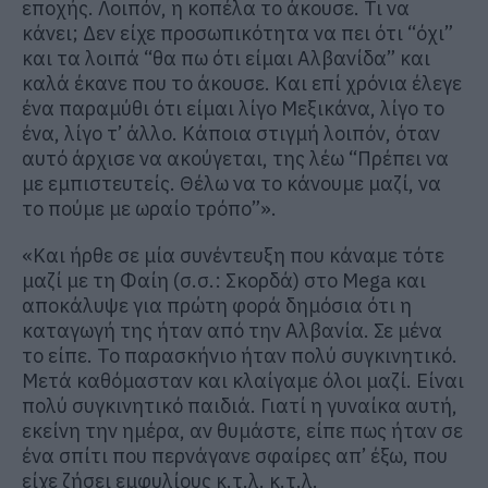
εποχής. Λοιπόν, η κοπέλα το άκουσε. Τι να
κάνει; Δεν είχε προσωπικότητα να πει ότι “όχι”
και τα λοιπά “θα πω ότι είμαι Αλβανίδα” και
καλά έκανε που το άκουσε. Και επί χρόνια έλεγε
ένα παραμύθι ότι είμαι λίγο Μεξικάνα, λίγο το
ένα, λίγο τ’ άλλο. Κάποια στιγμή λοιπόν, όταν
αυτό άρχισε να ακούγεται, της λέω “Πρέπει να
με εμπιστευτείς. Θέλω να το κάνουμε μαζί, να
το πούμε με ωραίο τρόπο”».
«Και ήρθε σε μία συνέντευξη που κάναμε τότε
μαζί με τη Φαίη (σ.σ.: Σκορδά) στο Mega και
αποκάλυψε για πρώτη φορά δημόσια ότι η
καταγωγή της ήταν από την Αλβανία. Σε μένα
το είπε. Το παρασκήνιο ήταν πολύ συγκινητικό.
Μετά καθόμασταν και κλαίγαμε όλοι μαζί. Είναι
πολύ συγκινητικό παιδιά. Γιατί η γυναίκα αυτή,
εκείνη την ημέρα, αν θυμάστε, είπε πως ήταν σε
ένα σπίτι που περνάγανε σφαίρες απ’ έξω, που
είχε ζήσει εμφυλίους κ.τ.λ. κ.τ.λ.