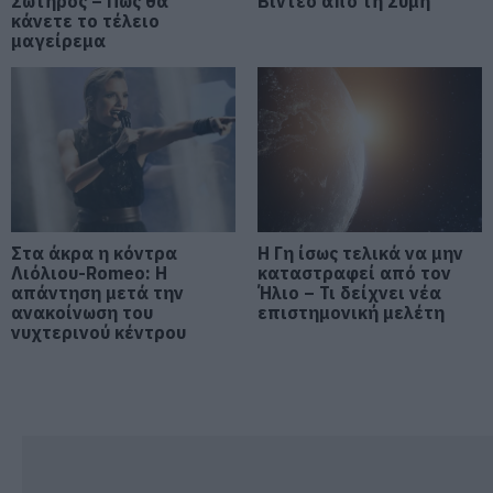
Σωτήρος – Πως θα
Βίντεο από τη Σύμη
10.08.2026 | 10:20
κάνετε το τέλειο
μαγείρεμα
Ελεγκτές της ΑΑΔΕ κατέσχεσαν
σχεδόν 1300 φιάλλες παράνομου
ψυκτικού υγρού φρέον (εικόνες)
10.08.2026 | 10:00
Μεγάλο βήμα για την υγεία στη
Βόρεια Εύβοια
10.08.2026 | 09:40
Στα άκρα η κόντρα
Η Γη ίσως τελικά να μην
Λιόλιου-Romeo: Η
καταστραφεί από τον
απάντηση μετά την
Ήλιο – Τι δείχνει νέα
ανακοίνωση του
επιστημονική μελέτη
Εορτολόγιο: Ποιοι γιορτάζουν
νυχτερινού κέντρου
σήμερα, Δευτέρα 10 Αυγούστου
10.08.2026 | 09:20