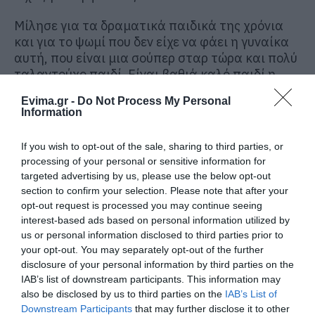
Μίλησε για τα δραματικά παιδικά της χρόνια
και για το ψωμί που δεν είχε να φάει η γυναίκα
αυτή, που είναι μια σούπερ σταρ τώρα και πολύ
ταλαντούχο παιδί. Είναι βαθιά καλό παιδί η
Φουρέιρα και γι’ αυτό την αγαπώ πραγματικά
Evima.gr -
Do Not Process My Personal
πάρα πολύ και για την τιμή που μας έκανε τότε
Information
μαζί με τη Φαίη να μας δώσει τη συνέντευξη
που αποκάλυψε την καταγωγή της».
If you wish to opt-out of the sale, sharing to third parties, or
processing of your personal or sensitive information for
targeted advertising by us, please use the below opt-out
section to confirm your selection. Please note that after your
opt-out request is processed you may continue seeing
interest-based ads based on personal information utilized by
us or personal information disclosed to third parties prior to
your opt-out. You may separately opt-out of the further
disclosure of your personal information by third parties on the
IAB’s list of downstream participants. This information may
also be disclosed by us to third parties on the
IAB’s List of
Downstream Participants
that may further disclose it to other