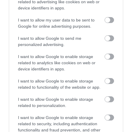
Διαβάστε όλες τις
τελευταίες ειδήσεις
για την
related to advertising like cookies on web or
Ελλάδα
και τον
Κόσμο
στο
evima.gr
device identifiers in apps.
TAGS:
ΑΛΒΑΝΙΑ
ΕΛΕΝΗ ΦΟΥΡΕΙΡΑ
I want to allow my user data to be sent to
Google for online advertising purposes.
ΡΟΗ ΕΙΔΗΣΕΩΝ
I want to allow Google to send me
Πέθανε ο γνωστός συγγραφέας
personalized advertising.
Στέλιος Ράμφος
10.08.2026 | 14:00
I want to allow Google to enable storage
related to analytics like cookies on web or
device identifiers in apps.
Πένθος στην Εύβοια: Γυναίκα
έχασε τη ζωή της
I want to allow Google to enable storage
related to functionality of the website or app.
10.08.2026 | 13:40
I want to allow Google to enable storage
Προσοχή στις μεταφορές με IRIS:
related to personalization.
Δείτε τι ανακοινώθηκε σήμερα
I want to allow Google to enable storage
10.08.2026 | 13:20
related to security, including authentication
functionality and fraud prevention, and other