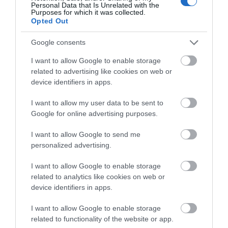
Νεότερα για τη Φωτιά στη Σκύρο:
Personal Data that Is Unrelated with the
Κινδύνευσε κτηνοτροφική μονάδα
Purposes for which it was collected.
– Νέο βίντεο
Opted Out
ΠΕΡΙΣΣΟΤΕΡΑ ΑΠΟ ΨΥΧΑΓΩΓΙΑ
06.08.2026 | 21:00
Google consents
Καφές: Τα οφέλη της μέτριας
I want to allow Google to enable storage
κατανάλωσης σύμφωνα με ειδικό
related to advertising like cookies on web or
στο μικροβίωμα του εντέρου
device identifiers in apps.
06.08.2026 | 21:00
I want to allow my user data to be sent to
«Ανάσα» για τους αγρότες στην
Google for online advertising purposes.
Εύβοια: Ολοκληρώθηκε μεγάλο
έργο
Ο λόγος που
Έσπασαν πιάτα στο
I want to allow Google to send me
τηγανίζουμε ψάρια του
κεφάλι του Αταμάν –
06.08.2026 | 20:40
personalized advertising.
Σωτήρος – Πως θα
Βίντεο από τη Σύμη
κάνετε το τέλειο
Ο λόγος που τηγανίζουμε ψάρια
μαγείρεμα
I want to allow Google to enable storage
του Σωτήρος – Πως θα κάνετε το
related to analytics like cookies on web or
τέλειο μαγείρεμα
device identifiers in apps.
06.08.2026 | 20:20
I want to allow Google to enable storage
Θρήνος στην Εύβοια: Έφυγε από
related to functionality of the website or app.
τη ζωή ο 37χρονος που είχε