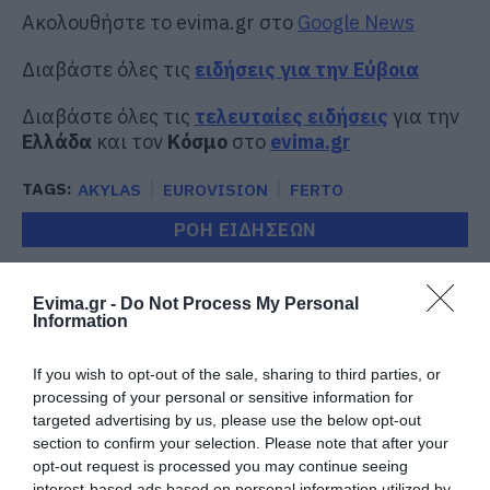
Ακολουθήστε το evima.gr στο
Google News
Διαβάστε όλες τις
ειδήσεις για την Εύβοια
Διαβάστε όλες τις
τελευταίες ειδήσεις
για την
Ελλάδα
και τον
Κόσμο
στο
evima.gr
TAGS:
AKYLAS
EUROVISION
FERTO
ΡΟΗ ΕΙΔΗΣΕΩΝ
Φωτιά στη Σκύρο: Χωρίς ενεργό
μέτωπο – Παραμένουν ισχυρές
Evima.gr -
Do Not Process My Personal
δυνάμεις της Πυροσβεστικής
Information
07.08.2026 | 00:10
If you wish to opt-out of the sale, sharing to third parties, or
Συνελήφθη 63χρονη για τη φωτιά
processing of your personal or sensitive information for
στη Σκύρο
targeted advertising by us, please use the below opt-out
06.08.2026 | 23:15
section to confirm your selection. Please note that after your
opt-out request is processed you may continue seeing
interest-based ads based on personal information utilized by