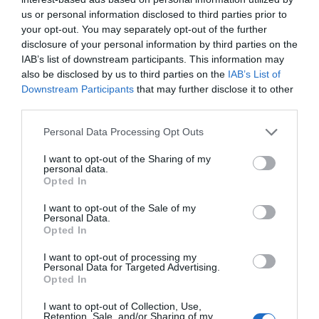
Φωτιά στη Σκύρο: Δύσκολη νύχτα
us or personal information disclosed to third parties prior to
για την Καλαμίτσα – Νέες εικόνες
your opt-out. You may separately opt-out of the further
και βίντεο
disclosure of your personal information by third parties on the
06.08.2026 | 22:04
IAB’s list of downstream participants. This information may
also be disclosed by us to third parties on the
IAB’s List of
Εύβοια: Με κατάνυξη και πλήθος
Downstream Participants
that may further disclose it to other
κόσμου η μεγάλη γιορτή στους
third parties.
Ωρεούς – Παρών ο Θανάσης
Ζεμπίλης
Please note that this website/app uses one or more Google
Personal Data Processing Opt Outs
services and may gather and store information including but
06.08.2026 | 22:00
not limited to your visit or usage behaviour. You may click to
I want to opt-out of the Sharing of my
personal data.
Συντάξεις Σεπτεμβρίου 2026:
grant or deny consent to Google and its third-party tags to
Opted In
Πότε πληρώνονται οι δικαιούχοι –
use your data for below specified purposes in below Google
Οι ημερομηνίες του e-ΕΦΚΑ
consent section.
I want to opt-out of the Sale of my
06.08.2026 | 21:40
Personal Data.
Opted In
Σοκ στην Εύβοια με την κοπέλα
I want to opt-out of processing my
που έπεσε από την γέφυρα: Τα
Personal Data for Targeted Advertising.
νεότερα για την υγεία της
Opted In
06.08.2026 | 21:20
Όλες οι τελευταίες ειδήσεις
I want to opt-out of Collection, Use,
Retention, Sale, and/or Sharing of my