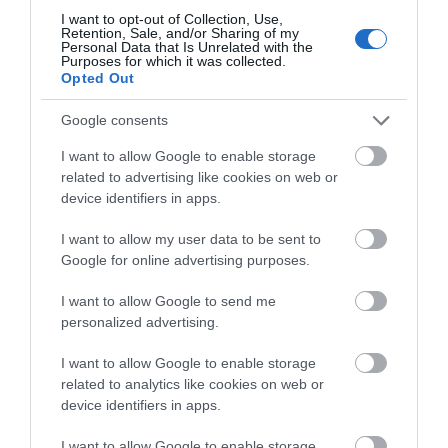
στο μικροβίωμα του εντέρου
I want to opt-out of Collection, Use,
Retention, Sale, and/or Sharing of my
06.08.2026 | 21:00
Όλες οι τελευταίες ειδήσεις
Personal Data that Is Unrelated with the
Purposes for which it was collected.
Opted Out
«Ανάσα» για τους αγρότες στην
Εύβοια: Ολοκληρώθηκε μεγάλο
έργο
ΠΕΡΙΣΣΟΤΕΡΑ ΑΠΟ ΨΥΧΑΓΩΓΙΑ
Google consents
06.08.2026 | 20:40
I want to allow Google to enable storage
related to advertising like cookies on web or
Ο λόγος που τηγανίζουμε ψάρια
device identifiers in apps.
του Σωτήρος – Πως θα κάνετε το
τέλειο μαγείρεμα
I want to allow my user data to be sent to
06.08.2026 | 20:20
Google for online advertising purposes.
Θρήνος στην Εύβοια: Έφυγε από
I want to allow Google to send me
τη ζωή ο 37χρονος που είχε
personalized advertising.
τροχαίο με αγριογούρουνο
Ο λόγος που
Έσπασαν πιάτα στο
τηγανίζουμε ψάρια του
κεφάλι του Αταμάν –
06.08.2026 | 20:20
Σωτήρος – Πως θα
Βίντεο από τη Σύμη
I want to allow Google to enable storage
κάνετε το τέλειο
related to analytics like cookies on web or
Νέο σοβαρό τροχαίο στην Εύβοια:
μαγείρεμα
device identifiers in apps.
Τούμπαρε αυτοκίνητο
06.08.2026 | 20:00
I want to allow Google to enable storage