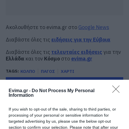
Ακολουθήστε το evima.gr στο
Google News
Διαβάστε όλες τις
ειδήσεις για την Εύβοια
Διαβάστε όλες τις
τελευταίες ειδήσεις
για την
Ελλάδα
και τον
Κόσμο
στο
evima.gr
TAGS:
ΚΟΛΠΟ
ΠΑΓΟΣ
ΧΑΡΤΙ
ΡΟΗ ΕΙΔΗΣΕΩΝ
Evima.gr -
Do Not Process My Personal
Φωτιά στη Σκύρο: Δύσκολη νύχτα
Information
για την Καλαμίτσα – Νέες εικόνες
και βίντεο
If you wish to opt-out of the sale, sharing to third parties, or
06.08.2026 | 22:04
processing of your personal or sensitive information for
targeted advertising by us, please use the below opt-out
Εύβοια: Με κατάνυξη και πλήθος
section to confirm your selection. Please note that after your