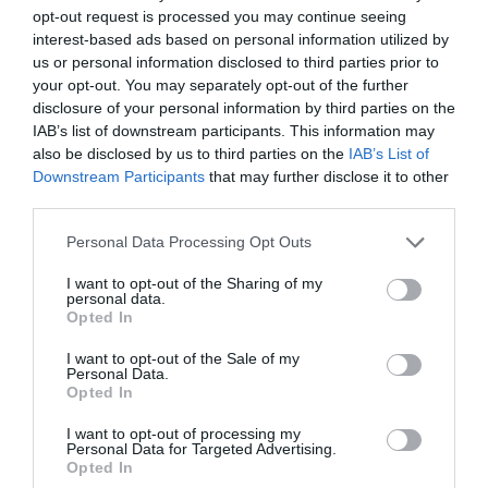
κόσμου η μεγάλη γιορτή στους
opt-out request is processed you may continue seeing
Ωρεούς – Παρών ο Θανάσης
Ζεμπίλης
interest-based ads based on personal information utilized by
us or personal information disclosed to third parties prior to
06.08.2026 | 22:00
your opt-out. You may separately opt-out of the further
disclosure of your personal information by third parties on the
Συντάξεις Σεπτεμβρίου 2026:
IAB’s list of downstream participants. This information may
Πότε πληρώνονται οι δικαιούχοι –
Οι ημερομηνίες του e-ΕΦΚΑ
also be disclosed by us to third parties on the
IAB’s List of
Downstream Participants
that may further disclose it to other
06.08.2026 | 21:40
third parties.
Σοκ στην Εύβοια με την κοπέλα
Please note that this website/app uses one or more Google
Personal Data Processing Opt Outs
που έπεσε από την γέφυρα: Τα
services and may gather and store information including but
νεότερα για την υγεία της
not limited to your visit or usage behaviour. You may click to
I want to opt-out of the Sharing of my
06.08.2026 | 21:20
personal data.
grant or deny consent to Google and its third-party tags to
Opted In
use your data for below specified purposes in below Google
Νεότερα για τη Φωτιά στη Σκύρο:
consent section.
I want to opt-out of the Sale of my
Κινδύνευσε κτηνοτροφική μονάδα
Personal Data.
– Νέο βίντεο
Opted In
06.08.2026 | 21:00
I want to opt-out of processing my
Personal Data for Targeted Advertising.
Καφές: Τα οφέλη της μέτριας
Opted In
κατανάλωσης σύμφωνα με ειδικό