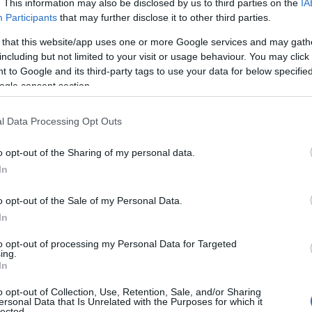
. This information may also be disclosed by us to third parties on the
IA
Participants
that may further disclose it to other third parties.
Π
 Αλεξανδράκη
Α
 that this website/app uses one or more Google services and may gath
μ
including but not limited to your visit or usage behaviour. You may click 
τ
 ποτέ στον Αλέκο Αλεξανδράκη, ωστόσο το
φ
 to Google and its third-party tags to use your data for below specifi
ο
με την οικογένειά του καλοκαίρια και χειμώνες.
ogle consent section.
τά τη δεκαετία του ’70, το σπίτι, το οποίο
09
ι μείνει στην ιστορία ως «βίλα Αλεξανδράκη».
l Data Processing Opt Outs
Ε
π
o opt-out of the Sharing of my personal data.
κ
στη θάλασσα. Ένα πέτρινο σπίτι, με κήπο που
Σ
In
και έχει απέραντη θέα.
τ
09
o opt-out of the Sale of my Personal Data.
ήρως και μεταμορφώθηκε σε ένα σύγχρονο
In
Π
π
to opt-out of processing my Personal Data for Targeted
ε
ing.
ο Νέο Νεράκι
σ
In
09
o opt-out of Collection, Use, Retention, Sale, and/or Sharing
ersonal Data that Is Unrelated with the Purposes for which it
lected.