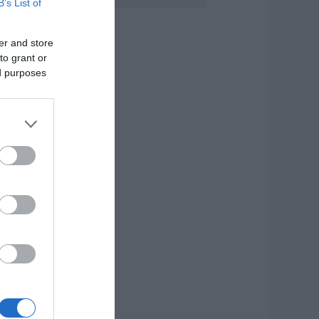
B’s List of
ανσέληνος
υγούστου 2026: Η
er and store
ερική έκλειψη και
to grant or
α εντυπωσιακά
αινόμενα στον
ed purposes
υρανό
.08.2026 | 12:40
ύβοια: Νέες
ινακίδες για τον
ίνδυνο πυρκαγιάς –
ε ποια σημεία
οποθετήθηκαν
.08.2026 | 12:20
οιοι φοιτητές θα
άρουν έως 2.500
υρώ για τη
τέγαση
.08.2026 | 12:00