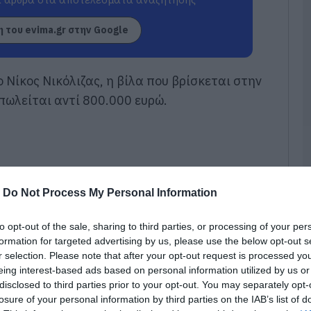
τ
09
 του evima.gr στην Google
Κ
Ε
τ
 Νίκος Νικόλιζας, η βίλα που βρίσκεται στην
Λ
πωλείται αντί 800.000 ευρώ.
κ
α
09
Σ
Δ
χ
-
Do Not Process My Personal Information
χ
χ
to opt-out of the sale, sharing to third parties, or processing of your per
09
formation for targeted advertising by us, please use the below opt-out s
r selection. Please note that after your opt-out request is processed y
Π
eing interest-based ads based on personal information utilized by us or
τ
3
disclosed to third parties prior to your opt-out. You may separately opt-
losure of your personal information by third parties on the IAB’s list of
09