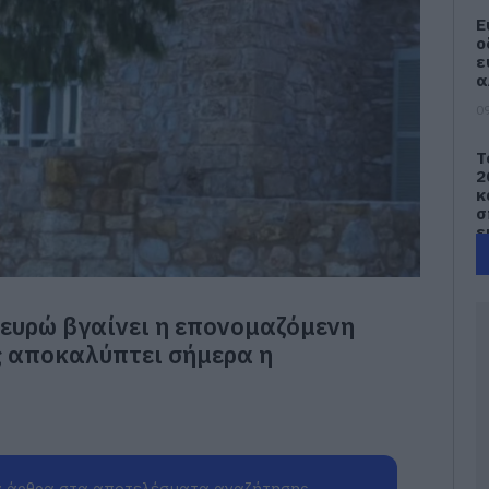
Ε
ο
ε
α
09
Τ
2
κ
σ
ε
09
Έ
 ευρώ βγαίνει η επονομαζόμενη
α
σ
 αποκαλύπτει σήμερα η
–
09
e
Π
π
 άρθρα στα αποτελέσματα αναζήτησης