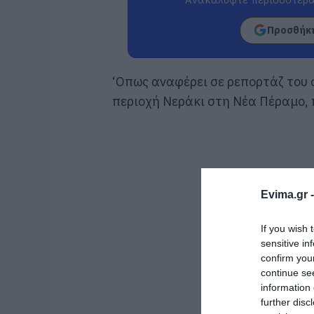
Προσθήκη
‘Οπως αναφέρει σε ρεπορτάζ του ο
περιοχή Νεράκι στη Νέα Πέραμο, 
Evima.gr 
If you wish 
sensitive in
confirm you
continue se
information 
further disc