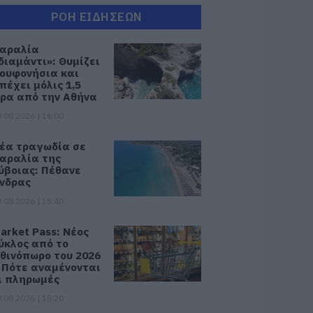
ΡΟΗ ΕΙΔΗΣΕΩΝ
αραλία
διαμάντι»: Θυμίζει
ουφονήσια και
πέχει μόλις 1,5
ρα από την Αθήνα
.08.2026 | 16:00
έα τραγωδία σε
αραλία της
ύβοιας: Πέθανε
νδρας
.08.2026 | 15:40
arket Pass: Νέος
ύκλος από το
θινόπωρο του 2026
 Πότε αναμένονται
ι πληρωμές
.08.2026 | 15:20