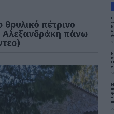
Π
ο θρυλικό πέτρινο
«
Κ
υ Αλεξανδράκη πάνω
α
ώ
ντεο)
09
Ν
π
Ε
ά
09
M
κ
φ
–
ο
09