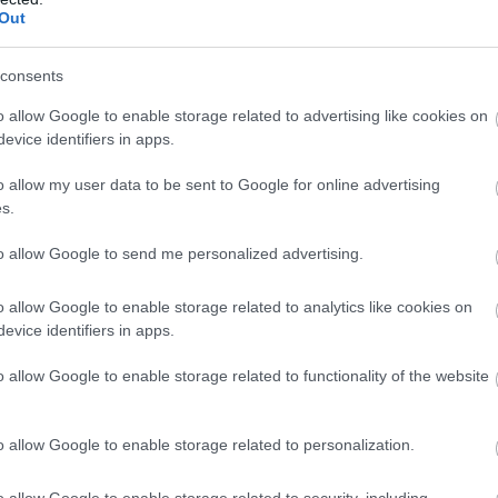
Σ
Out
Β
Α
π
δ
consents
ι
ο
o allow Google to enable storage related to advertising like cookies on
evice identifiers in apps.
09
o allow my user data to be sent to Google for online advertising
Ο
s.
Σ
ε
Ι
to allow Google to send me personalized advertising.
09
o allow Google to enable storage related to analytics like cookies on
evice identifiers in apps.
o allow Google to enable storage related to functionality of the website
o allow Google to enable storage related to personalization.
o allow Google to enable storage related to security, including