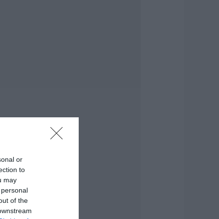
ις 14 Αυγούστου
.08.2026 | 14:00
ατάνυξη στην
ύβοια: Παράκληση
ης Παναγίας στη
ούτσα με
εράσματα και
ναψυκτικά
.08.2026 | 13:40
κύλος ή γάτα;
είτε πόσα
ρήματα θα
ρειαστείτε κάθε
ρόνο
sonal or
.08.2026 | 13:20
ection to
ou may
ανικός σε λιμάνι
 personal
ης Εύβοιας με
7χρονο άνδρα
out of the
 downstream
.08.2026 | 13:00