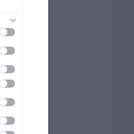
υναγερμός στη
όρεια Εύβοια:
γελάδες
ετάγονται στο
ρόμο- Η έκκληση
ερέα στους
δηγούς
.08.2026 | 11:40
 Λευτέρης
τεργίου
πιστρέφει στην
στιαία!
.08.2026 | 11:20