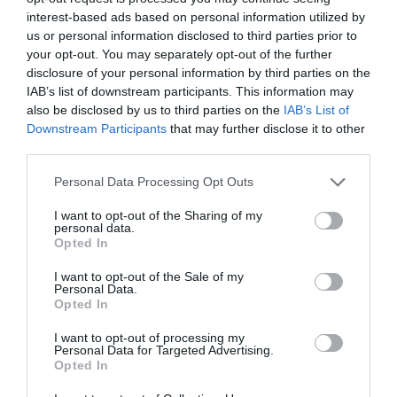
interest-based ads based on personal information utilized by
us or personal information disclosed to third parties prior to
your opt-out. You may separately opt-out of the further
disclosure of your personal information by third parties on the
Δεσπόζει και εντυπωσιάζει το αμερικανικό
IAB’s list of downstream participants. This information may
αεροπλανοφόρο «USS Gerald Ford» που
also be disclosed by us to third parties on the
IAB’s List of
βρίσκεται στη Σούδα
Downstream Participants
that may further disclose it to other
third parties.
26.12.2023 | 21:40
Please note that this website/app uses one or more Google
Personal Data Processing Opt Outs
services and may gather and store information including but
not limited to your visit or usage behaviour. You may click to
I want to opt-out of the Sharing of my
personal data.
grant or deny consent to Google and its third-party tags to
Opted In
use your data for below specified purposes in below Google
consent section.
I want to opt-out of the Sale of my
Personal Data.
ΡΟΗ ΕΙΔΗΣΕΩΝ
Opted In
I want to opt-out of processing my
Μεγάλο πανηγύρι απόψε με την Χαρά
Personal Data for Targeted Advertising.
Βέρρα στην Εύβοια – Η περιοχή
Opted In
07.08.2026 | 13:45