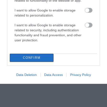
related to functionality of the website or app.
Πώς θα πληρωθούν όσοι δουλέψουν στις
15 Αυγούστου
I want to allow Google to enable storage
related to personalization.
07.08.2026 | 12:30
Όλες οι τελευταίες ειδήσεις
I want to allow Google to enable storage
Τροχαίο με αυτοκίνητο μεγάλου δήμου
related to security, including authentication
στην Εύβοια
functionality and fraud prevention, and other
user protection.
07.08.2026 | 12:15
Αυτές είναι οι επικίνδυνες εβδομάδες
CONFIRM
του ελληνικού καλοκαιριού για φωτιές
07.08.2026 | 12:00
Data Deletion
Data Access
Privacy Policy
Χωρίς νερό τώρα περιοχές της
Χαλκίδας
07.08.2026 | 11:45
Δελφίνια κολυμπούν δίπλα σε σκάφος