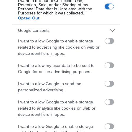
I want to opt-out of Collection, Use,
Retention, Sale, and/or Sharing of my
Personal Data that Is Unrelated with the
Νεκρός 75χρονος που είχε φύγει για το
Purposes for which it was collected.
χωράφι του
Opted Out
07.08.2026 | 13:30
Google consents
I want to allow Google to enable storage
Το evima.gr Αποκαλύπτει: Τρία
related to advertising like cookies on web or
πυροσβεστικά οχήματα έφτασαν στην
device identifiers in apps.
Εύβοια! Που θα δοθούν
07.08.2026 | 13:05
I want to allow my user data to be sent to
Google for online advertising purposes.
Συντάξεις: Ποιοι θα πάρουν αύξηση το
2027 – Τα ποσά
I want to allow Google to send me
07.08.2026 | 13:00
personalized advertising.
I want to allow Google to enable storage
Σκύρος: Στάχτη πάνω από 1.000
related to analytics like cookies on web or
στρέμματα στο Νησί – Νέες εικόνες
device identifiers in apps.
07.08.2026 | 12:45
I want to allow Google to enable storage