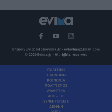
Εύβοιας;
07.08.2026 | 10:30
Συγκλονίζει μαρτυρία εθελοντή στην
Εύβοια: Ετσι σώθηκε το Προκόπι από τη
μεγάλη φωτιά (vid)
07.08.2026 | 10:15
Επικοινωνία:
info@evima.gr
-
eviavima@gmail.com
© 2026 Evima.gr - All rights reserved
ΠΟΛΙΤΙΚΗ
ΟΙΚΟΝΟΜΙΑ
ΚΟΙΝΩΝΙΑ
ΠΟΛΙΤΙΣΜΟΣ
ΑΘΛΗΤΙΚΑ
ΑΠΟΨΕΙΣ
ΣΥΝΕΝΤΕΥΞΕΙΣ
ΔΙΕΘΝΗ
ΥΓΕΙΑ