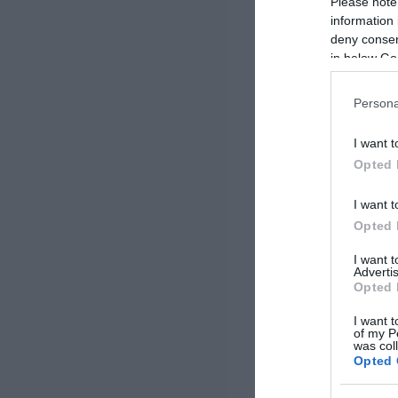
Please note
information 
deny consent
in below Go
Persona
I want t
Opted 
I want t
Opted 
I want 
Advertis
Opted 
I want t
of my P
was col
Opted 