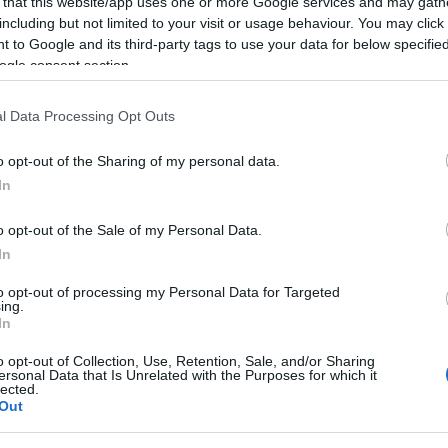
 that this website/app uses one or more Google services and may gath
including but not limited to your visit or usage behaviour. You may click 
 to Google and its third-party tags to use your data for below specifi
ogle consent section.
l Data Processing Opt Outs
o opt-out of the Sharing of my personal data.
In
o opt-out of the Sale of my Personal Data.
In
to opt-out of processing my Personal Data for Targeted
ing.
In
o opt-out of Collection, Use, Retention, Sale, and/or Sharing
ersonal Data that Is Unrelated with the Purposes for which it
lected.
Out