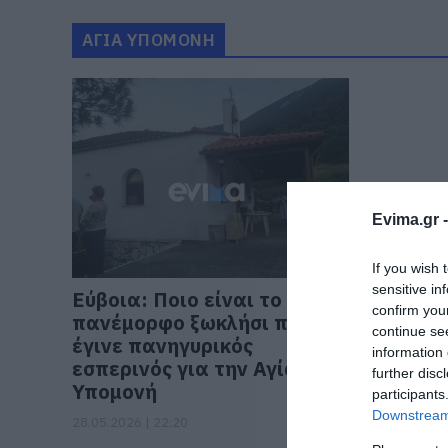
ΑΓΙΑ ΥΠΟΜΟΝΗ
Evima.gr 
If you wish 
sensitive in
Εύβοια: Ποιο είναι το
confirm you
πανέμορφο ξωκλήσι που
continue se
έγινε πανηγυρικός
information 
εσπερινός για την Αγία
further disc
Υπομονή
participants
Downstream 
28.05.2026 | 22:20