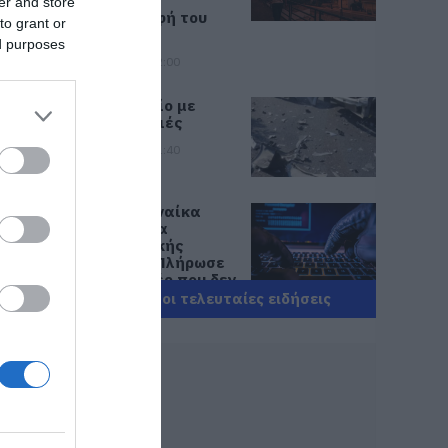
μεγάλη
er and store
καταστροφή του
to grant or
2021
ed purposes
07.08.2026 | 22:00
Νέο τροχαίο με
υλικές ζημιές
07.08.2026 | 21:40
Εύβοια: Γυναίκα
έπεσε θύμα
διαδικτυακής
απάτης – Πλήρωσε
για τρακτέρ που δεν
παρέλαβε
Όλες οι τελευταίες ειδήσεις
07.08.2026 | 21:20
Τραγωδία στην
Εύβοια: Άνδρας
ανασύρθηκε χωρίς
τις αισθήσεις του
από τη θάλασσα