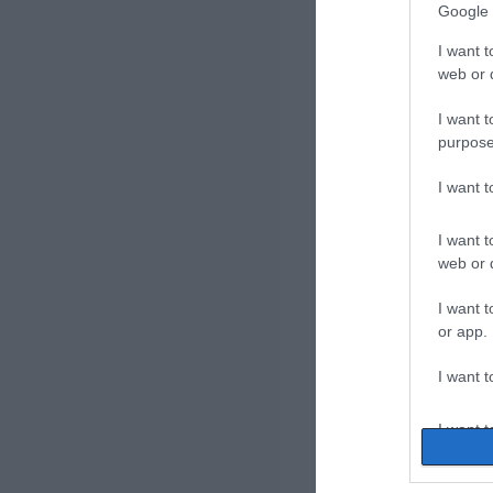
Google 
I want t
web or d
I want t
purpose
I want 
I want t
web or d
I want t
or app.
I want t
I want t
authenti