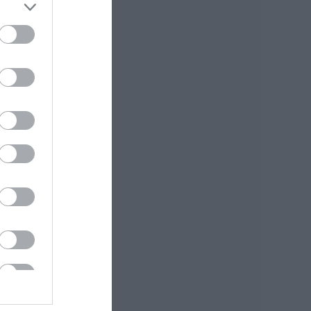
07.08.2026 | 20:57
Ανακοινώθηκαν νέες
προσλήψεις σε δήμο
της Εύβοιας: Δείτε
εδώ
07.08.2026 | 20:40
Ποιοι και γιατί θα
πάρουν διπλάσια
σύνταξη τον
Αύγουστο
07.08.2026 | 20:20
Δείτε τι έκανε
Δήμος της Εύβοιας
για τις φωτιές
07.08.2026 | 20:00
Μητέρα και γιος οι
νεκροί από τη
σύγκρουση