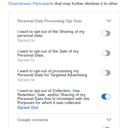
Downstream Participants
that may further disclose it to other
third parties.
Please note that this website/app uses one or more Google
Personal Data Processing Opt Outs
Πού θα γίνει νυχτερινή πεζοπορία με…
services and may gather and store information including but
φεγγάρι στην Εύβοια
not limited to your visit or usage behaviour. You may click to
I want to opt-out of the Sharing of my
personal data.
grant or deny consent to Google and its third-party tags to
12.03.2025 | 18:00
Opted In
use your data for below specified purposes in below Google
consent section.
I want to opt-out of the Sale of my
Personal Data.
Opted In
I want to opt-out of processing my
Personal Data for Targeted Advertising.
Opted In
I want to opt-out of Collection, Use,
Retention, Sale, and/or Sharing of my
Personal Data that Is Unrelated with the
Purposes for which it was collected.
Opted Out
Εύβοια: Πλήθος πιστών στον Μέγα
Πανηγυρικό Εσπερινό στον Άγιο
Google consents
Κωνσταντίνο Προκοπίου (pics&vid)