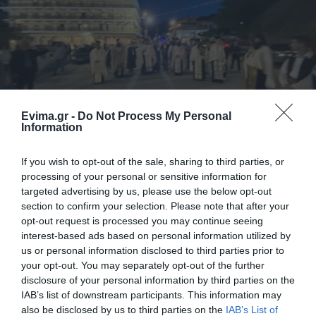
Evima.gr -
Do Not Process My Personal
Information
Εύβοια: Προσευχήθηκαν να σταματήσουν οι
σεισμοί! Λιτανεία στον Ι. Ν.
If you wish to opt-out of the sale, sharing to third parties, or
Κωνσταντίνου&Ελένης στο Προκόπι
processing of your personal or sensitive information for
20.05.2025 | 22:00
targeted advertising by us, please use the below opt-out
section to confirm your selection. Please note that after your
opt-out request is processed you may continue seeing
interest-based ads based on personal information utilized by
us or personal information disclosed to third parties prior to
your opt-out. You may separately opt-out of the further
disclosure of your personal information by third parties on the
IAB’s list of downstream participants. This information may
also be disclosed by us to third parties on the
IAB’s List of