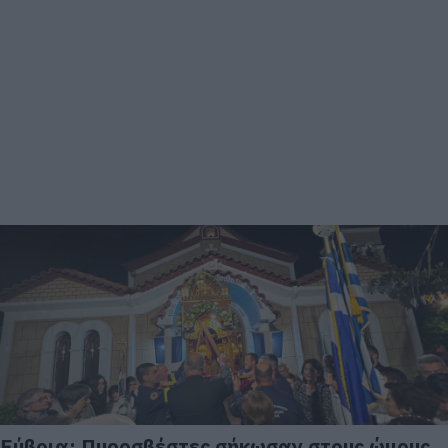
Εύβοια: Πυροσβέστες σήκωσαν στους ώμους