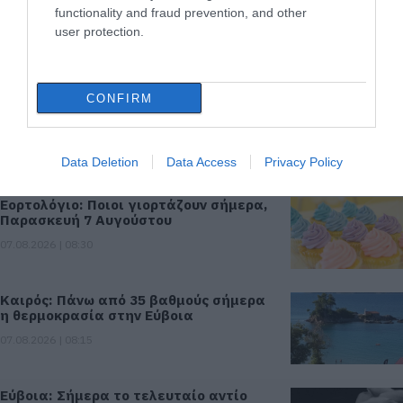
functionality and fraud prevention, and other
user protection.
ΡΟΗ ΕΙΔΗΣΕΩΝ
CONFIRM
Ποιες περιοχές δεν θα έχουν ρεύμα
σήμερα στην Εύβοια
07.08.2026 | 08:45
Data Deletion
Data Access
Privacy Policy
Εορτολόγιο: Ποιοι γιορτάζουν σήμερα,
Παρασκευή 7 Αυγούστου
07.08.2026 | 08:30
Καιρός: Πάνω από 35 βαθμούς σήμερα
η θερμοκρασία στην Εύβοια
07.08.2026 | 08:15
Εύβοια: Σήμερα το τελευταίο αντίο