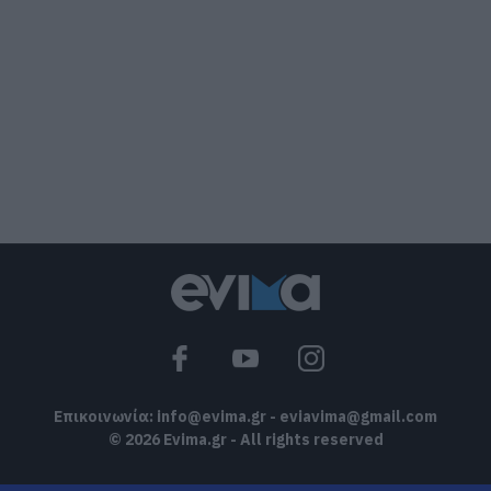
06.08.2026 | 21:00
«Ανάσα» για τους αγρότες στην
Εύβοια: Ολοκληρώθηκε μεγάλο έργο
06.08.2026 | 20:40
Ο λόγος που τηγανίζουμε ψάρια του
Σωτήρος – Πως θα κάνετε το τέλειο
μαγείρεμα
06.08.2026 | 20:20
Θρήνος στην Εύβοια: Έφυγε από τη ζωή
ο 37χρονος που είχε τροχαίο με
αγριογούρουνο
06.08.2026 | 20:20
Επικοινωνία:
info@evima.gr
-
eviavima@gmail.com
© 2026 Evima.gr - All rights reserved