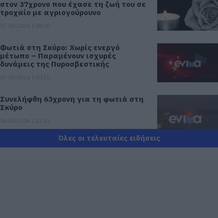
στον 37χρονο που έχασε τη ζωή του σε
τροχαίο με αγριογούρουνο
07.08.2026 | 08:00
Φωτιά στη Σκύρο: Χωρίς ενεργό
μέτωπο – Παραμένουν ισχυρές
δυνάμεις της Πυροσβεστικής
07.08.2026 | 00:10
Συνελήφθη 63χρονη για τη φωτιά στη
Σκύρο
06.08.2026 | 23:15
Όλες οι τελευταίες ειδήσεις
Φωτιά στη Σκύρο: Δύσκολη νύχτα για
την Καλαμίτσα – Νέες εικόνες και
βίντεο
06.08.2026 | 22:04
Εύβοια: Με κατάνυξη και πλήθος
κόσμου η μεγάλη γιορτή στους Ωρεούς