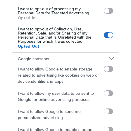
I want to opt-out of processing my
Personal Data for Targeted Advertising.
Opted In
ΡΟΗ ΕΙΔΗΣΕΩΝ
I want to opt-out of Collection, Use,
Retention, Sale, and/or Sharing of my
Personal Data that Is Unrelated with the
Δελφίνια κολυμπούν δίπλα σε σκάφος
Purposes for which it was collected.
τουριστών – Δείτε βίντεο
Opted Out
07.08.2026 | 11:30
Google consents
I want to allow Google to enable storage
Συναγερμός στην Εύβοια: Στιγμές
αγωνίας για ιστιοφόρο με ξένους
related to advertising like cookies on web or
επιβάτες
device identifiers in apps.
07.08.2026 | 11:15
I want to allow my user data to be sent to
Google for online advertising purposes.
Έκτακτη διακοπή νερού τώρα στην
παραλία Αυλίδας
I want to allow Google to send me
07.08.2026 | 11:00
personalized advertising.
I want to allow Google to enable storage