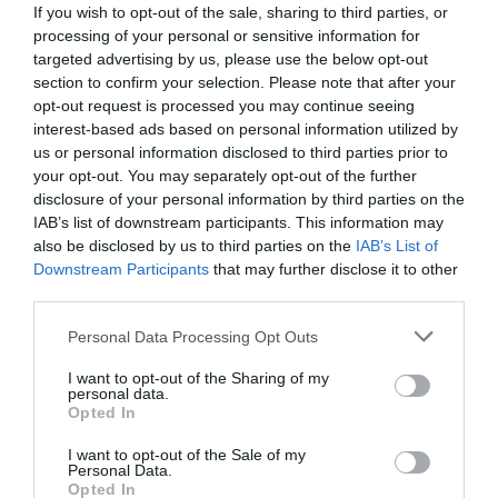
If you wish to opt-out of the sale, sharing to third parties, or
επιδοτήσεων- Ποιου «πάνε ταμείο»
processing of your personal or sensitive information for
04.05.2023 | 12:00
targeted advertising by us, please use the below opt-out
section to confirm your selection. Please note that after your
opt-out request is processed you may continue seeing
interest-based ads based on personal information utilized by
us or personal information disclosed to third parties prior to
your opt-out. You may separately opt-out of the further
disclosure of your personal information by third parties on the
IAB’s list of downstream participants. This information may
also be disclosed by us to third parties on the
IAB’s List of
Downstream Participants
that may further disclose it to other
third parties.
Please note that this website/app uses one or more Google
Personal Data Processing Opt Outs
ΟΠΕΚΕΠΕ: Οι πληρωμές του επόμενου
services and may gather and store information including but
τριμήνου για τις αγροτικές ενισχύσεις
not limited to your visit or usage behaviour. You may click to
I want to opt-out of the Sharing of my
personal data.
grant or deny consent to Google and its third-party tags to
13.04.2022 | 13:00
Opted In
use your data for below specified purposes in below Google
consent section.
I want to opt-out of the Sale of my
Personal Data.
Opted In