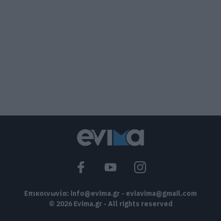
Εορτολόγιο: Ποιοι γιορτάζουν σήμερα,
Παρασκευή 7 Αυγούστου
07.08.2026 | 08:30
Καιρός: Πάνω από 35 βαθμούς σήμερα
η θερμοκρασία στην Εύβοια
07.08.2026 | 08:15
Εύβοια: Σήμερα το τελευταίο αντίο
στον 37χρονο που έχασε τη ζωή του σε
τροχαίο με αγριογούρουνο
07.08.2026 | 08:00
Επικοινωνία:
info@evima.gr
-
eviavima@gmail.com
© 2026 Evima.gr - All rights reserved