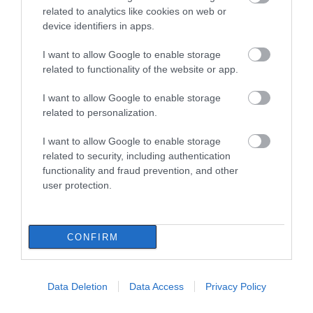
Η Κύμη στο επίκεντρο της
related to analytics like cookies on web or
γαστρονομίας – Σήμερα η μεγάλη
έναρξη!
device identifiers in apps.
07.08.2026 | 10:45
I want to allow Google to enable storage
related to functionality of the website or app.
Τι είναι οι γανωματήδες και γιατί
έφτασαν σε αυτό το χωριό της
I want to allow Google to enable storage
Εύβοιας;
related to personalization.
07.08.2026 | 10:30
I want to allow Google to enable storage
Συγκλονίζει μαρτυρία εθελοντή στην
related to security, including authentication
Εύβοια: Ετσι σώθηκε το Προκόπι από τη
functionality and fraud prevention, and other
μεγάλη φωτιά (vid)
user protection.
07.08.2026 | 10:15
Όλες οι τελευταίες ειδήσεις
Είσαι διακοπές στην Εύβοια και θες
γεύσεις στα κάρβουνα; Έλα στο «Παλιό
CONFIRM
Πιθάρι»!
07.08.2026 | 10:00
Data Deletion
Data Access
Privacy Policy
Σίμος Κεδίκογλου: Η κίνηση του
βουλευτή που «τρέλανε» εθελοντές