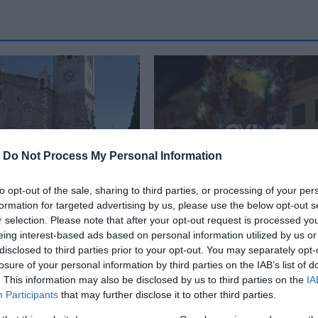
-
Do Not Process My Personal Information
to opt-out of the sale, sharing to third parties, or processing of your per
formation for targeted advertising by us, please use the below opt-out s
 Ξεκινούν σήμερα
Εύβοια: Πυροσβέστες
r selection. Please note that after your opt-out request is processed y
ργήτικα 2025 στην
σήκωσαν την εικόνα το
eing interest-based ads based on personal information utilized by us or
υ Αη Γιώργη
Αη Γιώργη κατά τη
disclosed to third parties prior to your opt-out. You may separately opt-
ου
λιτανεία (βίντεο)
losure of your personal information by third parties on the IAB’s list of
. This information may also be disclosed by us to third parties on the
IA
 18:20
22.04.2025 | 23:00
Participants
that may further disclose it to other third parties.