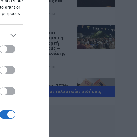
Νέες εικόνες και
er and store
βίντεο
to grant or
ed purposes
06.08.2026 | 22:04
Εύβοια: Με
κατάνυξη και
πλήθος κόσμου η
μεγάλη γιορτή
στους Ωρεούς –
Παρών ο Θανάσης
Ζεμπίλης
06.08.2026 | 22:00
Συντάξεις
Σεπτεμβρίου 2026:
Πότε πληρώνονται
Όλες οι τελευταίες ειδήσεις
οι δικαιούχοι – Οι
ημερομηνίες του e-
ΕΦΚΑ
06.08.2026 | 21:40
Σοκ στην Εύβοια με
την κοπέλα που