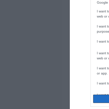
Google 
I want t
web or d
I want t
purpose
I want 
I want t
web or d
I want t
or app.
I want t
I want t
authenti