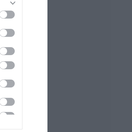
έπεσε από την
γέφυρα: Τα νεότερα
για την υγεία της
06.08.2026 | 21:20
Νεότερα για τη
Φωτιά στη Σκύρο:
Κινδύνευσε
κτηνοτροφική
μονάδα – Νέο
βίντεο
06.08.2026 | 21:00
Καφές: Τα οφέλη
της μέτριας
κατανάλωσης
σύμφωνα με ειδικό
στο μικροβίωμα του
εντέρου
06.08.2026 | 21:00
«Ανάσα» για τους
αγρότες στην