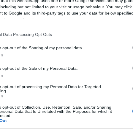
 that this website/app uses one or more Google services and may gath
including but not limited to your visit or usage behaviour. You may click 
 to Google and its third-party tags to use your data for below specifi
ogle consent section.
l Data Processing Opt Outs
o opt-out of the Sharing of my personal data.
In
Εκλογές 2023: Από
ο ξεκίνησε τον
o opt-out of the Sale of my Personal Data.
γικό αγώνα, ο
In
Χατζηγιαννάκης
to opt-out of processing my Personal Data for Targeted
ing.
 07:15
In
o opt-out of Collection, Use, Retention, Sale, and/or Sharing
ersonal Data that Is Unrelated with the Purposes for which it
lected.
Out