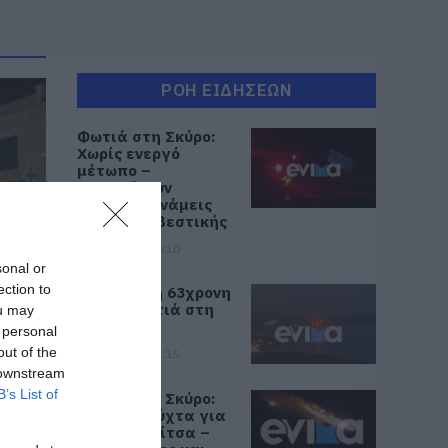
ΡΟΗ ΕΙΔΗΣΕΩΝ
Φωτιά στη Σκύρο:
Χωρίς ενεργό
μέτωπο –
Παραμένουν
ισχυρές δυνάμεις
της Πυροσβεστικής
07.08.2026 | 00:10
sonal or
ection to
Συνελήφθη 63χρονη
για τη φωτιά στη
ou may
υ
Σκύρο
 personal
out of the
06.08.2026 | 23:15
 downstream
B’s List of
Φωτιά στη Σκύρο:
Δύσκολη νύχτα για
την Καλαμίτσα –