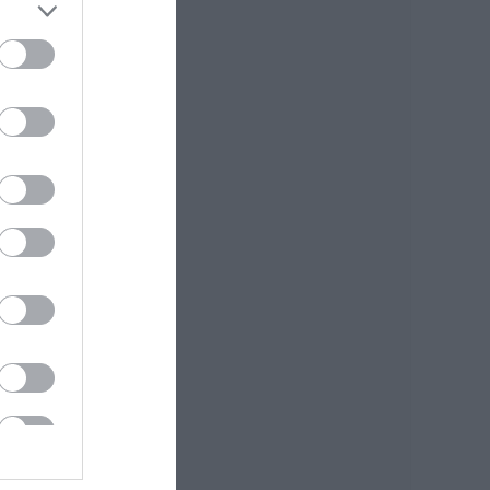
Ποιοι και γιατί θα
πάρουν διπλάσια
σύνταξη τον
Αύγουστο
07.08.2026 | 20:20
Δείτε τι έκανε
Δήμος της Εύβοιας
για τις φωτιές
07.08.2026 | 20:00
Μητέρα και γιος οι
νεκροί από τη
σύγκρουση
αυτοκινήτου με
φορτηγό
07.08.2026 | 19:40
Ράγισαν καρδιές
στην Εύβοια: Το
τελευταίο «αντίο»