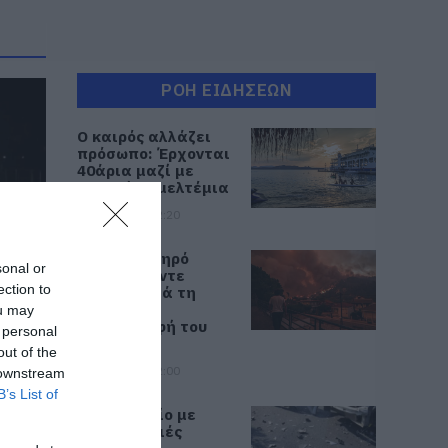
ΡΟΗ ΕΙΔΗΣΕΩΝ
Ο καιρός αλλάζει
πρόσωπο: Έρχονται
40άρια μαζί με
θυελλώδη μελτέμια
07.08.2026 | 22:20
Εύβοια: Ηχηρό
sonal or
μήνυμα πέντε
ection to
χρόνια μετά τη
α:
μεγάλη
ou may
πτά
καταστροφή του
 personal
ξε
2021
out of the
07.08.2026 | 22:00
 downstream
B’s List of
Νέο τροχαίο με
υλικές ζημιές