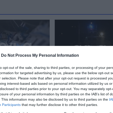
-
Do Not Process My Personal Information
to opt-out of the sale, sharing to third parties, or processing of your per
formation for targeted advertising by us, please use the below opt-out s
μός στην Εύβοια:
Συναγερμός στην Εύβοι
r selection. Please note that after your opt-out request is processed y
ναι το αλιευτικό
Αλιευτικό σκάφος με ε
eing interest-based ads based on personal information utilized by us or
που βυθίστηκε –
επιβαίνοντες προσάρα
disclosed to third parties prior to your opt-out. You may separately opt-
d)
σε νησίδα
losure of your personal information by third parties on the IAB’s list of
. This information may also be disclosed by us to third parties on the
IA
 21:40
22.05.2026 | 20:40
Participants
that may further disclose it to other third parties.