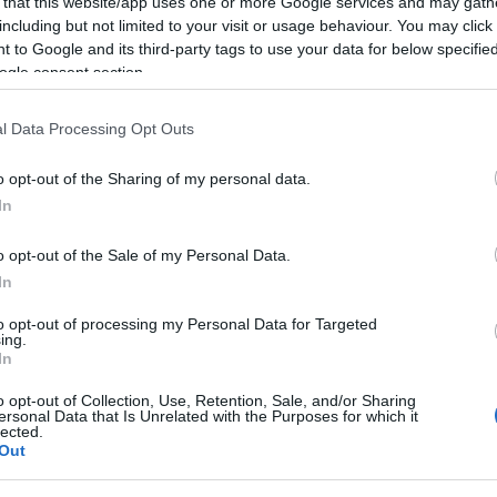
 that this website/app uses one or more Google services and may gath
including but not limited to your visit or usage behaviour. You may click 
 to Google and its third-party tags to use your data for below specifi
ogle consent section.
l Data Processing Opt Outs
o opt-out of the Sharing of my personal data.
In
μός στην Εύβοια:
Χαλκίδα: Τραυματίστη
o opt-out of the Sale of my Personal Data.
τώρα σε σκάφος
στο κεφάλι αλιεργάτης
In
καθώς ψάρευε
 10:21
to opt-out of processing my Personal Data for Targeted
ing.
29.03.2022 | 14:30
In
o opt-out of Collection, Use, Retention, Sale, and/or Sharing
ersonal Data that Is Unrelated with the Purposes for which it
lected.
Out