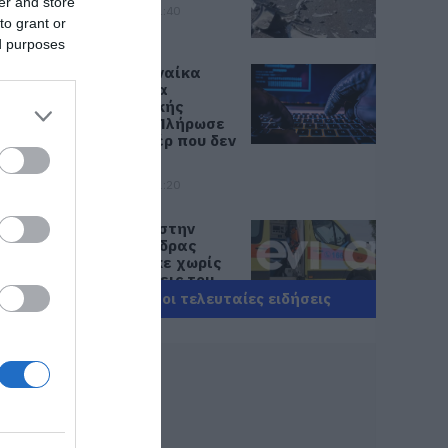
er and store
07.08.2026 | 21:40
to grant or
ed purposes
Εύβοια: Γυναίκα
έπεσε θύμα
διαδικτυακής
απάτης – Πλήρωσε
για τρακτέρ που δεν
παρέλαβε
07.08.2026 | 21:20
κε
Τραγωδία στην
Εύβοια: Άνδρας
ανασύρθηκε χωρίς
τις αισθήσεις του
από τη θάλασσα
Όλες οι τελευταίες ειδήσεις
07.08.2026 | 20:57
Ανακοινώθηκαν νέες
προσλήψεις σε δήμο
της Εύβοιας: Δείτε
εδώ
07.08.2026 | 20:40