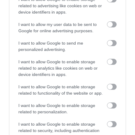
χρονικό της τραγωδίας
related to advertising like cookies on web or
08.08.2026 | 20:00
device identifiers in apps.
Εύβοια: Πότε θα γίνει ο καθιερωμένος
I want to allow my user data to be sent to
έρανος για το «Στιφάδο της Παναγίας»
Google for online advertising purposes.
08.08.2026 | 19:40
I want to allow Google to send me
personalized advertising.
Ο Αλέξης Τσίπρας παρουσιάζει το
οικονομικό πρόγραμμα της ΕΛ.Α.Σ. στη
I want to allow Google to enable storage
Θεσσαλονίκη
related to analytics like cookies on web or
device identifiers in apps.
08.08.2026 | 19:20
Όλες οι τελευταίες ειδήσεις
I want to allow Google to enable storage
Κάνεις δεν ξεχνά τι έζησε η Εύβοια
πριν πέντε χρόνια
related to functionality of the website or app.
08.08.2026 | 19:00
I want to allow Google to enable storage
related to personalization.
Σε δημοπρασία η μπάλα των ιστορικών
I want to allow Google to enable storage
γκολ του Μαραντόνα
related to security, including authentication
08.08.2026 | 18:40