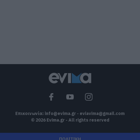
«Κόκκινος» συναγερμός στην Εύβοια:
Red Code αύριο Κυριακή – Αυξημένη
ετοιμότητα παντού
08.08.2026 | 17:00
Ρόδος: Έγραψαν 80χρονη για κράνος!
08.08.2026 | 16:40
Θρήνος σε όλη την Εύβοια για τον
επιχειρηματία που έφυγε απο την ζωή
08.08.2026 | 16:20
Επικοινωνία:
info@evima.gr
-
eviavima@gmail.com
© 2026 Evima.gr - All rights reserved
ΠΟΛΙΤΙΚΗ