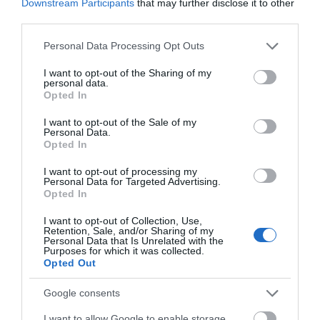
Downstream Participants
that may further disclose it to other
third parties.
ΡΟΗ ΕΙΔΗΣΕΩΝ
Please note that this website/app uses one or more Google
Personal Data Processing Opt Outs
services and may gather and store information including but
not limited to your visit or usage behaviour. You may click to
I want to opt-out of the Sharing of my
Ρίγη συγκίνησης στην Εύβοια! Η Ιερά
personal data.
Μονή Οσίου Δαυΐδ έλαμψε στη μεγάλη
grant or deny consent to Google and its third-party tags to
Opted In
πανήγυρη της Μεταμορφώσεως
use your data for below specified purposes in below Google
consent section.
08.08.2026 | 21:00
I want to opt-out of the Sale of my
Personal Data.
Opted In
Φάνης Σπανός: 500.000 € για την
ενεργειακή αναβάθμιση του 4ου
I want to opt-out of processing my
Δημοτικού Σχολείου Λιβαδειάς
Personal Data for Targeted Advertising.
Opted In
08.08.2026 | 20:40
I want to opt-out of Collection, Use,
Εύβοια: Τέλος στις παράνομες
Retention, Sale, and/or Sharing of my
χωματερές – Έρχονται πρόστιμα χωρίς
Personal Data that Is Unrelated with the
εξαιρέσεις
Purposes for which it was collected.
Opted Out
08.08.2026 | 20:20
Google consents
Εύβοια: Η μαύρη επέτειος της
καταστροφικής πυρκαγιάς – Το
I want to allow Google to enable storage