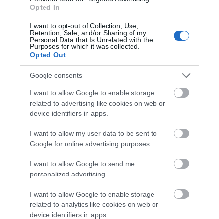
Opted In
I want to opt-out of Collection, Use,
Retention, Sale, and/or Sharing of my
Personal Data that Is Unrelated with the
Purposes for which it was collected.
Opted Out
Πανικός σε πτήση Ντίσελντορφ – Ηράκλειο:
Μεθυσμένη επιβάτιδα φώναζε, έβριζε και
Google consents
απειλούσε
I want to allow Google to enable storage
related to advertising like cookies on web or
07.05.2024 | 21:40
device identifiers in apps.
I want to allow my user data to be sent to
Google for online advertising purposes.
I want to allow Google to send me
personalized advertising.
I want to allow Google to enable storage
related to analytics like cookies on web or
device identifiers in apps.