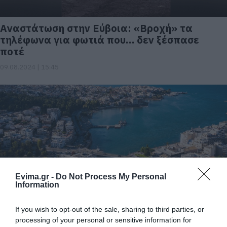
Aναστάτωση στην Εύβοια: «Βροχή» τα
τηλέφωνα για φωτιά που… δεν ξέσπασε
ποτέ
09.08.2024 | 15:45
Evima.gr -
Do Not Process My Personal
Information
Χαλκίδα: Κωμικοτραγικό περιστατικό με
69χρονο που τον είχαν για πεθαμένο
If you wish to opt-out of the sale, sharing to third parties, or
processing of your personal or sensitive information for
06.08.2024 | 20:40