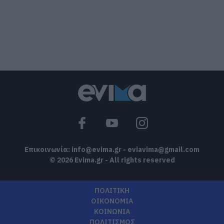
06.08.2026 | 16:30
Εύβοια: Τέλος στις παράνομες
χωματερές – Έρχονται πρόστιμα για
όσους πετούν ογκώδη απορρίμματα
06.08.2026 | 16:15
Προφυλακιστέος ο Αφγανός για τη
δολοφονία της Βρετανίδας –
Συγκλονιστική κατάθεση της συζύγου
του 28χρονου
06.08.2026 | 16:00
Επικοινωνία:
info@evima.gr
-
eviavima@gmail.com
© 2026 Evima.gr - All rights reserved
ΠΟΛΙΤΙΚΗ
ΟΙΚΟΝΟΜΙΑ
ΚΟΙΝΩΝΙΑ
ΠΟΛΙΤΙΣΜΟΣ