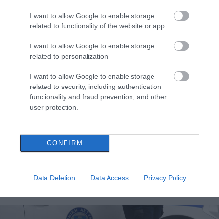
Αναστάτωση σε γυμνάσιο: Επενέβη η ΕΜΑΚ
I want to allow Google to enable storage
– Εντοπίστηκε υδράργυρος σε παρτέρι
related to functionality of the website or app.
21.02.2024 | 20:20
I want to allow Google to enable storage
related to personalization.
I want to allow Google to enable storage
related to security, including authentication
functionality and fraud prevention, and other
user protection.
CONFIRM
Εύβοια: «Σφήνωσε» λεωφορείο στην
Ιστιαία
Data Deletion
Data Access
Privacy Policy
30.09.2022 | 12:45