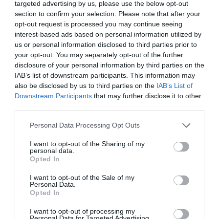
targeted advertising by us, please use the below opt-out
section to confirm your selection. Please note that after your
opt-out request is processed you may continue seeing
interest-based ads based on personal information utilized by
us or personal information disclosed to third parties prior to
your opt-out. You may separately opt-out of the further
disclosure of your personal information by third parties on the
IAB’s list of downstream participants. This information may
also be disclosed by us to third parties on the
IAB’s List of
Downstream Participants
that may further disclose it to other
third parties.
Αναστάτωση σε πτήση προς Ηράκλειο
Please note that this website/app uses one or more Google
Personal Data Processing Opt Outs
Κρήτης: Μεθυσμένοι επιβάτες «πιάστηκαν»
services and may gather and store information including but
στα χέρια
not limited to your visit or usage behaviour. You may click to
I want to opt-out of the Sharing of my
personal data.
grant or deny consent to Google and its third-party tags to
Opted In
01.06.2024 | 17:20
use your data for below specified purposes in below Google
consent section.
I want to opt-out of the Sale of my
Personal Data.
Opted In
I want to opt-out of processing my
Personal Data for Targeted Advertising.