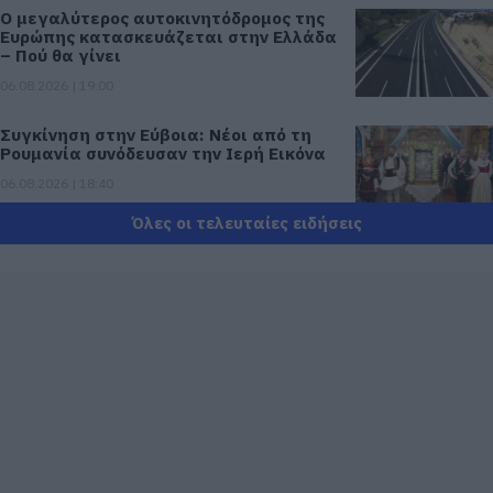
Ο μεγαλύτερος αυτοκινητόδρομος της
Ευρώπης κατασκευάζεται στην Ελλάδα
– Πού θα γίνει
06.08.2026 | 19:00
Συγκίνηση στην Εύβοια: Νέοι από τη
Ρουμανία συνόδευσαν την Ιερή Εικόνα
06.08.2026 | 18:40
Όλες οι τελευταίες ειδήσεις
Έπαθε ηλεκτροπληξία ενώ έκλεβε
καλώδια – Οι συνεργοί του τον
εγκατέλειψαν
06.08.2026 | 18:20
Πανικός σε πανηγύρι της Εύβοιας:
Δείτε τι έγινε χθες το βράδυ
06.08.2026 | 18:00
Φωτιά στη Σκύρο: Πηγαίνουν