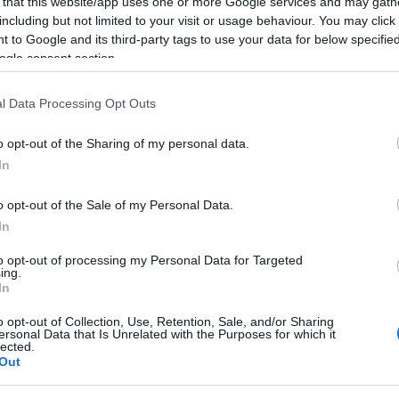
 that this website/app uses one or more Google services and may gath
including but not limited to your visit or usage behaviour. You may click 
 to Google and its third-party tags to use your data for below specifi
ogle consent section.
l Data Processing Opt Outs
o opt-out of the Sharing of my personal data.
In
o opt-out of the Sale of my Personal Data.
In
to opt-out of processing my Personal Data for Targeted
ing.
In
o opt-out of Collection, Use, Retention, Sale, and/or Sharing
ersonal Data that Is Unrelated with the Purposes for which it
lected.
Out