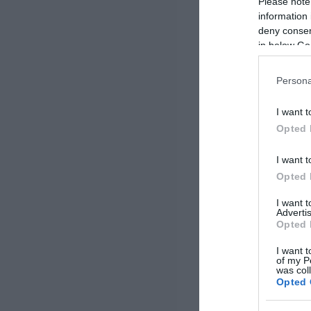
Please note
information 
deny consent
in below Go
Persona
I want t
Opted 
I want t
Opted 
I want 
Advertis
Opted 
I want t
of my P
was col
Opted 