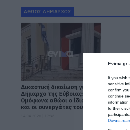
ΑΘΩΟΣ ΔΗΜΑΡΧΟΣ
Evima.gr 
If you wish 
sensitive in
Δικαστική δικαίωση για
confirm you
Δήμαρχο της Εύβοιας:
continue se
Ομόφωνα αθώοι ο ίδιος
information 
και οι συνεργάτες του
further disc
participants
14.04.2026 | 17:38
Downstream 