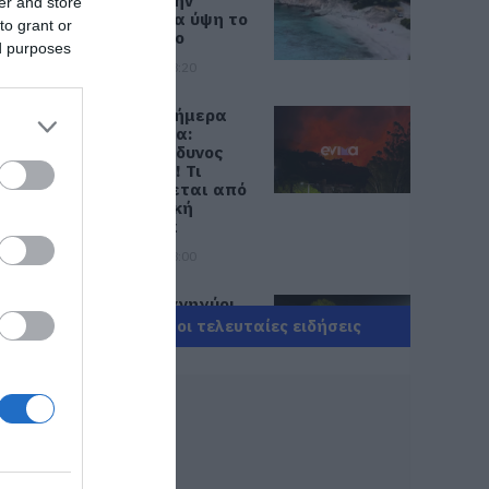
σήμερα στην
er and store
Εύβοια! Στα ύψη το
to grant or
θερμόμετρο
ed purposes
08.08.2026 | 08:20
Προσοχή σήμερα
στην Εύβοια:
Υψηλός κίνδυνος
πυρκαγιάς! Τι
απαγορεύεται από
την Πολιτική
Προστασία
08.08.2026 | 08:00
Μεγάλο πανηγύρι
στην Εύβοια:
Όλες οι τελευταίες ειδήσεις
Πλημμύρισε με
κόσμο η Φαράκλα
(pics&vid)
08.08.2026 | 00:59
Ο καιρός αλλάζει
πρόσωπο: Έρχονται