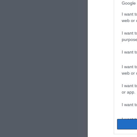
Google 
I want t
web or d
I want t
purpose
I want 
I want t
web or d
I want t
or app.
I want t
I want t
authenti