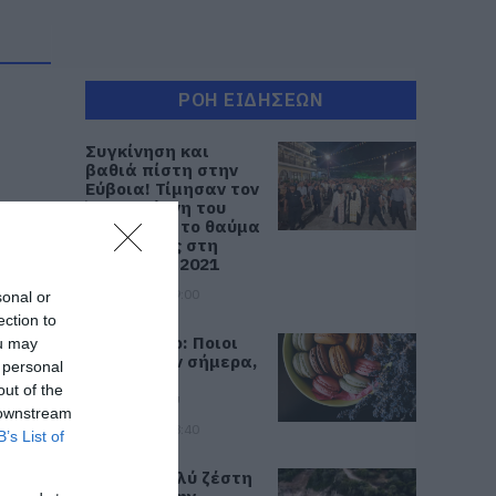
ΡΟΗ ΕΙΔΗΣΕΩΝ
Συγκίνηση και
βαθιά πίστη στην
Εύβοια! Τίμησαν τον
Όσιο Ιωάννη του
Ρώσσο για το θαύμα
της βροχής στη
φωτιά του 2021
08.08.2026 | 09:00
sonal or
ection to
Εορτολόγιο: Ποιοι
ou may
γιορτάζουν σήμερα,
 personal
Σάββατο 8
out of the
Αυγούστου
 downstream
08.08.2026 | 08:40
B’s List of
Καιρός: Πολύ ζέστη