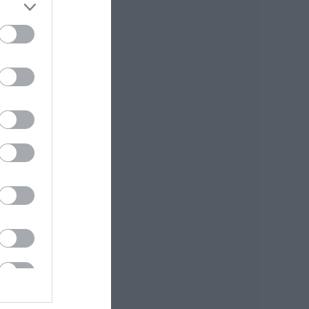
40άρια μαζί με
θυελλώδη μελτέμια
07.08.2026 | 22:20
Εύβοια: Ηχηρό
μήνυμα πέντε
χρόνια μετά τη
μεγάλη
καταστροφή του
2021
07.08.2026 | 22:00
Νέο τροχαίο με
υλικές ζημιές
07.08.2026 | 21:40
Εύβοια: Γυναίκα
έπεσε θύμα
διαδικτυακής
απάτης – Πλήρωσε
για τρακτέρ που δεν
παρέλαβε