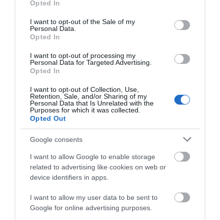
Opted In
use your data for below specified purposes in below Google
Χαλκίδα: Σε ποιο ιερό ναό θα αποδοθεί το
consent section.
Τροπάριο της Κασσιανής
I want to opt-out of the Sale of my
Personal Data.
Opted In
12.04.2025 | 20:40
I want to opt-out of processing my
Personal Data for Targeted Advertising.
Opted In
I want to opt-out of Collection, Use,
Retention, Sale, and/or Sharing of my
Personal Data that Is Unrelated with the
Purposes for which it was collected.
Opted Out
ΡΟΗ ΕΙΔΗΣΕΩΝ
Google consents
Σκύλος ή γάτα; Δείτε πόσα χρήματα
θα χρειαστείτε κάθε χρόνο
I want to allow Google to enable storage
related to advertising like cookies on web or
09.08.2026 | 13:20
device identifiers in apps.
I want to allow my user data to be sent to
Πανικός σε λιμάνι της Εύβοιας με
37χρονο άνδρα
Google for online advertising purposes.