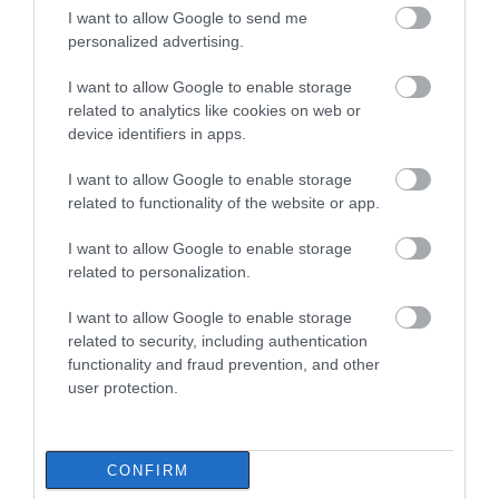
09.08.2026 | 13:00
I want to allow Google to send me
personalized advertising.
Πανσέληνος Αυγούστου 2026: Η μερική
έκλειψη και τα εντυπωσιακά
I want to allow Google to enable storage
φαινόμενα στον ουρανό
related to analytics like cookies on web or
device identifiers in apps.
09.08.2026 | 12:40
I want to allow Google to enable storage
Εύβοια: Νέες πινακίδες για τον κίνδυνο
related to functionality of the website or app.
πυρκαγιάς – Σε ποια σημεία
τοποθετήθηκαν
I want to allow Google to enable storage
09.08.2026 | 12:20
related to personalization.
Ποιοι φοιτητές θα πάρουν έως 2.500
I want to allow Google to enable storage
ευρώ για τη στέγαση
related to security, including authentication
09.08.2026 | 12:00
functionality and fraud prevention, and other
user protection.
Συναγερμός στη Βόρεια Εύβοια:
Αγελάδες πετάγονται στο δρόμο- Η
έκκληση ιερέα στους οδηγούς
CONFIRM
09.08.2026 | 11:40