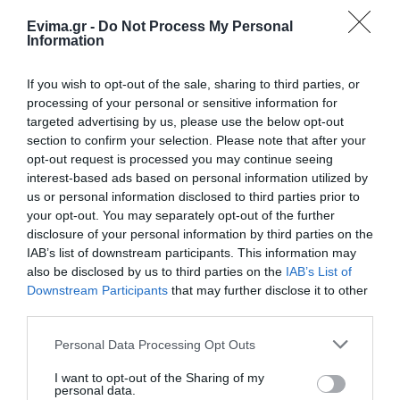
Evima.gr -
Do Not Process My Personal
Information
If you wish to opt-out of the sale, sharing to third parties, or
processing of your personal or sensitive information for
Μεγάλη Τρίτη στην Εύβοια: Tο Τροπάριο
targeted advertising by us, please use the below opt-out
section to confirm your selection. Please note that after your
της Κασσιανής, από τη Χορωδία Χαλκίδας
opt-out request is processed you may continue seeing
1936
interest-based ads based on personal information utilized by
15.04.2025 | 15:45
us or personal information disclosed to third parties prior to
your opt-out. You may separately opt-out of the further
disclosure of your personal information by third parties on the
IAB’s list of downstream participants. This information may
also be disclosed by us to third parties on the
IAB’s List of
Downstream Participants
that may further disclose it to other
third parties.
Please note that this website/app uses one or more Google
Personal Data Processing Opt Outs
services and may gather and store information including but
not limited to your visit or usage behaviour. You may click to
I want to opt-out of the Sharing of my
personal data.
grant or deny consent to Google and its third-party tags to