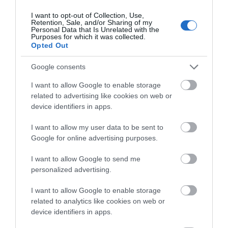
I want to opt-out of Collection, Use,
Retention, Sale, and/or Sharing of my
Personal Data that Is Unrelated with the
Purposes for which it was collected.
Εύβοια: Μάγεψε τους πάντες η χορωδία της
Opted Out
Κύμης στη Σόφια
Google consents
24.01.2025 | 23:00
I want to allow Google to enable storage
related to advertising like cookies on web or
device identifiers in apps.
I want to allow my user data to be sent to
Google for online advertising purposes.
I want to allow Google to send me
personalized advertising.
I want to allow Google to enable storage
Χαλκίδα: Η χορωδία της Μητρόπολης
related to analytics like cookies on web or
device identifiers in apps.
τίμησε το 1821