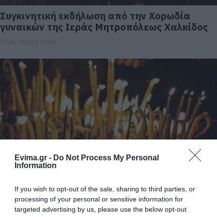
Συγκινητική εκδήλωση από την Χορωδία
γυναικών της Ιεράς Μητροπόλεως Χαλκίδος
27.06.2025 | 10:45
Evima.gr -
Do Not Process My Personal
Το Τροπάριο της Κασσιανής
Information
από τη Χορωδία Χαλκίδας 1936 – Ένας
διαχρονικός θεσμός για την Εύβοια
If you wish to opt-out of the sale, sharing to third parties, or
processing of your personal or sensitive information for
11.04.2025 | 22:40
targeted advertising by us, please use the below opt-out