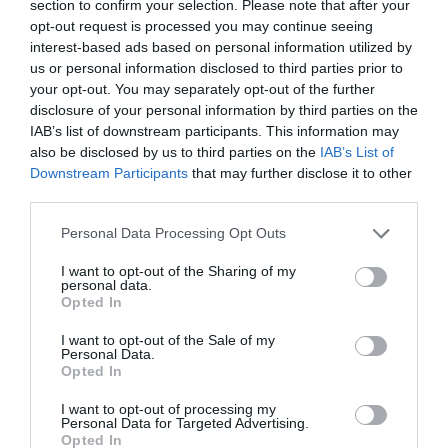
section to confirm your selection. Please note that after your
opt-out request is processed you may continue seeing
interest-based ads based on personal information utilized by
us or personal information disclosed to third parties prior to
your opt-out. You may separately opt-out of the further
disclosure of your personal information by third parties on the
IAB’s list of downstream participants. This information may
also be disclosed by us to third parties on the
IAB’s List of
Downstream Participants
that may further disclose it to other
third parties.
Ερέτρια: Έκοψαν την πίτα τα μέλη της
Please note that this website/app uses one or more Google
Personal Data Processing Opt Outs
χορωδίας Λύρα Απόλλων
services and may gather and store information including but
not limited to your visit or usage behaviour. You may click to
I want to opt-out of the Sharing of my
24.02.2025 | 22:40
personal data.
grant or deny consent to Google and its third-party tags to
Opted In
use your data for below specified purposes in below Google
consent section.
I want to opt-out of the Sale of my
Personal Data.
Opted In
I want to opt-out of processing my
Personal Data for Targeted Advertising.
Opted In