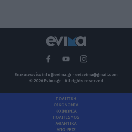
Ελλάδα: Νέες επενδύσεις 1 δισ. έως το
2028 για την Ενέργεια
06.08.2026 | 12:30
Θλίψη στην Εύβοια: Άνδρας έχασε την
ζωή του
06.08.2026 | 12:15
Επικοινωνία:
info@evima.gr
-
eviavima@gmail.com
© 2026 Evima.gr - All rights reserved
ΠΟΛΙΤΙΚΗ
ΟΙΚΟΝΟΜΙΑ
ΚΟΙΝΩΝΙΑ
ΠΟΛΙΤΙΣΜΟΣ
ΑΘΛΗΤΙΚΑ
ΑΠΟΨΕΙΣ