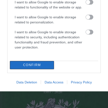
02.04.2024 | 16:15
I want to allow Google to enable storage
related to functionality of the website or app.
I want to allow Google to enable storage
related to personalization.
I want to allow Google to enable storage
related to security, including authentication
functionality and fraud prevention, and other
user protection.
«Τραγουδάς; Τόλμησέ το!»: Οντισιόν της
CONFIRM
πολυφωνικής χορωδίας θεάτρου Χαλκίδας
στην Εύβοια
25.01.2023 | 14:15
Data Deletion
Data Access
Privacy Policy