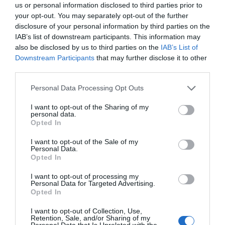
us or personal information disclosed to third parties prior to
λουκουμάδες και κρασί
your opt-out. You may separately opt-out of the further
11.12.2025 | 15:45
disclosure of your personal information by third parties on the
IAB’s list of downstream participants. This information may
also be disclosed by us to third parties on the
IAB’s List of
Downstream Participants
that may further disclose it to other
third parties.
Please note that this website/app uses one or more Google
Personal Data Processing Opt Outs
services and may gather and store information including but
not limited to your visit or usage behaviour. You may click to
I want to opt-out of the Sharing of my
personal data.
grant or deny consent to Google and its third-party tags to
Opted In
use your data for below specified purposes in below Google
consent section.
I want to opt-out of the Sale of my
Personal Data.
Έρχεται το χριστουγεννιάτικο φεστιβάλ
Opted In
στην Εύβοια: Πού θα γίνει
I want to opt-out of processing my
09.12.2025 | 18:40
Personal Data for Targeted Advertising.
Opted In
I want to opt-out of Collection, Use,
Retention, Sale, and/or Sharing of my
Personal Data that Is Unrelated with the