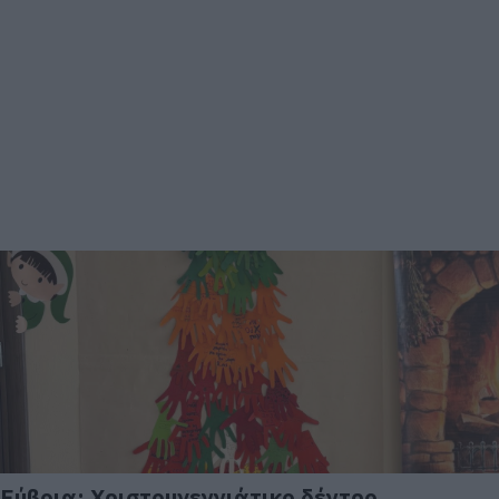
Εύβοια: Χριστουγεννιάτικο δέντρο