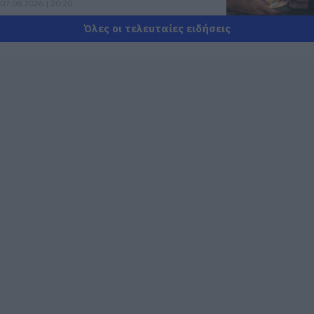
07.08.2026 | 20:20
Όλες οι τελευταίες ειδήσεις
Δείτε τι έκανε Δήμος της Εύβοιας για
τις φωτιές
07.08.2026 | 20:00
Μητέρα και γιος οι νεκροί από τη
σύγκρουση αυτοκινήτου με φορτηγό
07.08.2026 | 19:40
Ράγισαν καρδιές στην Εύβοια: Το
τελευταίο «αντίο» στον 36χρονο
επιχειρηματία
07.08.2026 | 19:10
Νέο επίδομα 600 ευρώ για σπουδαστές:
Οι δικαιούχοι
07.08.2026 | 19:00