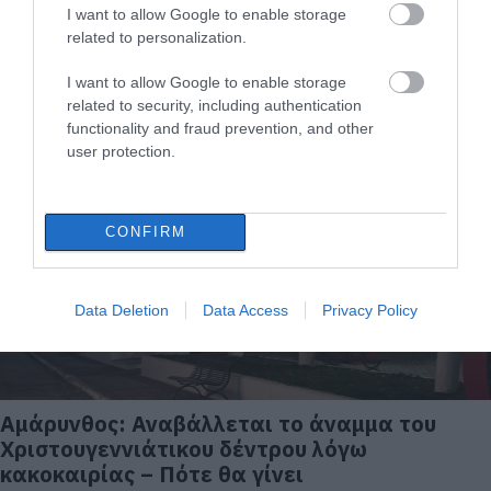
I want to allow Google to enable storage
related to personalization.
Σε αυτήν την περιοχή της Εύβοιας ανάβουν
το χριστουγεννιάτικο δέντρο την
I want to allow Google to enable storage
Παρασκευή
related to security, including authentication
functionality and fraud prevention, and other
09.12.2025 | 11:45
user protection.
CONFIRM
Data Deletion
Data Access
Privacy Policy
Αμάρυνθος: Αναβάλλεται το άναμμα του
Χριστουγεννιάτικου δέντρου λόγω
κακοκαιρίας – Πότε θα γίνει