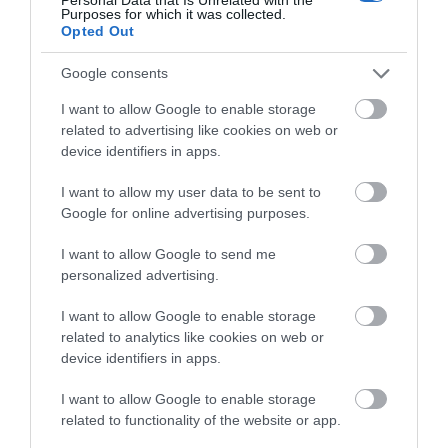
Purposes for which it was collected.
Opted Out
Google consents
I want to allow Google to enable storage
related to advertising like cookies on web or
device identifiers in apps.
Υπέρλαμπρο δέντρο και Λευκή Νύχτα στην
Εύβοια: Η μεγάλη γιορτή των
I want to allow my user data to be sent to
Χριστουγέννων στο νησί
Google for online advertising purposes.
09.12.2025 | 15:45
I want to allow Google to send me
personalized advertising.
I want to allow Google to enable storage
related to analytics like cookies on web or
device identifiers in apps.
I want to allow Google to enable storage
related to functionality of the website or app.