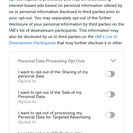
interest-based ads based on personal information utilized by
Διακρίσεις στο Πανελλήνιο πρωτάθλημα
us or personal information disclosed to third parties prior to
Kickboxing για την ομάδα του Χαλκιδέου,
your opt-out. You may separately opt-out of the further
Μελέτη Κακουμπάβα
disclosure of your personal information by third parties on the
IAB’s list of downstream participants. This information may
03.07.2024 | 10:45
also be disclosed by us to third parties on the
IAB’s List of
Downstream Participants
that may further disclose it to other
third parties.
Please note that this website/app uses one or more Google
Personal Data Processing Opt Outs
services and may gather and store information including but
not limited to your visit or usage behaviour. You may click to
I want to opt-out of the Sharing of my
personal data.
grant or deny consent to Google and its third-party tags to
Opted In
use your data for below specified purposes in below Google
consent section.
I want to opt-out of the Sale of my
Personal Data.
Opted In
Εύβοια: Σημαντικές διακρίσεις για τον Γ.Α.
I want to opt-out of processing my
Σ. Ατρόμητο Αλιβερίου
Personal Data for Targeted Advertising.
Opted In
30.03.2024 | 17:40