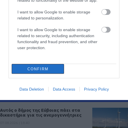
related to functionality of the website or app.
I want to allow Google to enable storage
related to personalization.
I want to allow Google to enable storage
Διακρίσεις για τον ΓΑΣ Ευβοϊκός στο
related to security, including authentication
Διασυλλογικό Πρωτάθλημα Στίβου Κ20
functionality and fraud prevention, and other
16.05.2023 | 14:45
user protection.
CONFIRM
Data Deletion
Data Access
Privacy Policy
ΡΟΗ ΕΙΔΗΣΕΩΝ
Αυτός ο δήμος της Εύβοιας πάει στα
δικαστήρια για τις ανεμογεννήτριες
07.08.2026 | 18:40