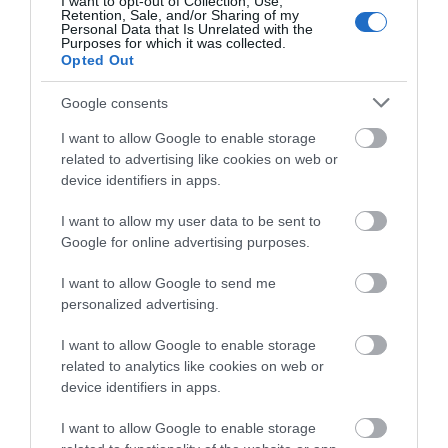
I want to opt-out of Collection, Use,
Retention, Sale, and/or Sharing of my
Personal Data that Is Unrelated with the
Purposes for which it was collected.
Opted Out
Google consents
I want to allow Google to enable storage
related to advertising like cookies on web or
device identifiers in apps.
I want to allow my user data to be sent to
Ανακοίνωση ΕΣΡ για σχόλια που αφορούν
Google for online advertising purposes.
διακρίσεις και προσβολή της ανθρώπινης
αξιοπρέπειας
I want to allow Google to send me
16.10.2023 | 21:00
personalized advertising.
I want to allow Google to enable storage
related to analytics like cookies on web or
device identifiers in apps.
I want to allow Google to enable storage