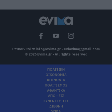
Αυτό που συμβαίνει δεν είναι ατύχημα,
είναι έγκλημα διαρκές και
συνεχιζόμενο
07.08.2026 | 15:00
Μεγάλη προσοχή δρόμος έχει γεμίσει
με λάδια στην Εύβοια
07.08.2026 | 14:45
Επικοινωνία:
info@evima.gr
-
eviavima@gmail.com
© 2026 Evima.gr - All rights reserved
ΠΟΛΙΤΙΚΗ
ΟΙΚΟΝΟΜΙΑ
ΚΟΙΝΩΝΙΑ
ΠΟΛΙΤΙΣΜΟΣ
ΑΘΛΗΤΙΚΑ
ΑΠΟΨΕΙΣ
ΣΥΝΕΝΤΕΥΞΕΙΣ
ΔΙΕΘΝΗ
ΥΓΕΙΑ