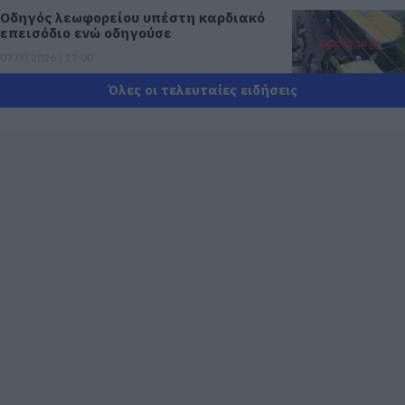
Οδηγός λεωφορείου υπέστη καρδιακό
επεισόδιο ενώ οδηγούσε
07.08.2026 | 17:00
Όλες οι τελευταίες ειδήσεις
Αυγουστιάτικη απόβαση στην Εύβοια –
«Κόκκινο» πριν από την Υψηλή Γέφυρα
Χαλκίδας
07.08.2026 | 16:45
Άνδρας απειλούσε να πέσει από το
μπαλκόνι
07.08.2026 | 16:30
Διακοπές στην Κάρυστο: Το Χωνί είναι
ο προορισμός για αυθεντικές ελληνικές
γεύσεις
07.08.2026 | 16:15
Κρίση στο κόμμα Καρυστιανού: Δύο