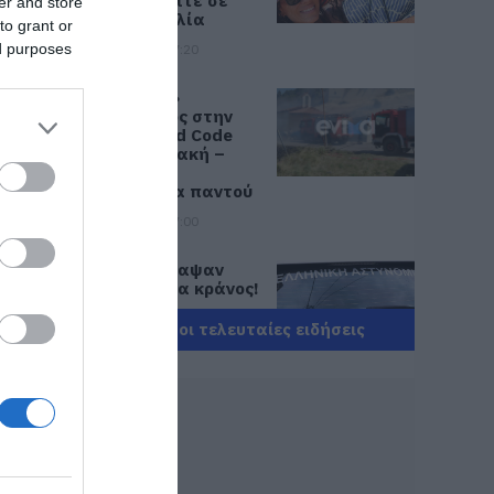
Εύβοια! Δείτε σε
er and store
ποια παραλία
to grant or
ed purposes
08.08.2026 | 17:20
«Κόκκινος»
συναγερμός στην
Εύβοια: Red Code
αύριο Κυριακή –
Αυξημένη
ετοιμότητα παντού
08.08.2026 | 17:00
Ρόδος: Έγραψαν
80χρονη για κράνος!
08.08.2026 | 16:40
Όλες οι τελευταίες ειδήσεις
Θρήνος σε όλη την
Εύβοια για τον
επιχειρηματία που
έφυγε απο την ζωή
08.08.2026 | 16:20