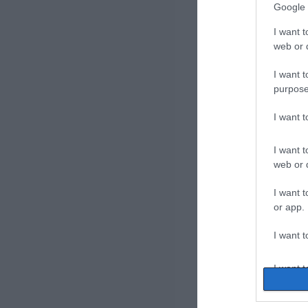
Google 
I want t
web or d
I want t
purpose
I want 
I want t
web or d
I want t
or app.
I want t
I want t
authenti