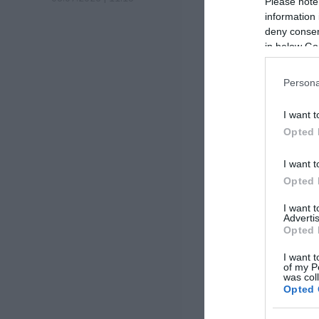
Please note
information 
deny consent
in below Go
Persona
I want t
Opted 
I want t
Opted 
I want 
Advertis
Opted 
I want t
of my P
was col
Opted 