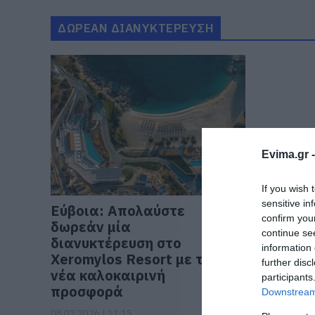
ΔΩΡΕΑΝ ΔΙΑΝΥΚΤΕΡΕΥΣΗ
Evima.gr 
If you wish 
sensitive in
Εύβοια: Απολαύστε
confirm you
δωρεάν μία
continue se
διανυκτέρευση στο
information 
Xeromylos Resort με τη
further disc
νέα καλοκαιρινή
participants
προσφορά
Downstream 
08.07.2026 | 11:15