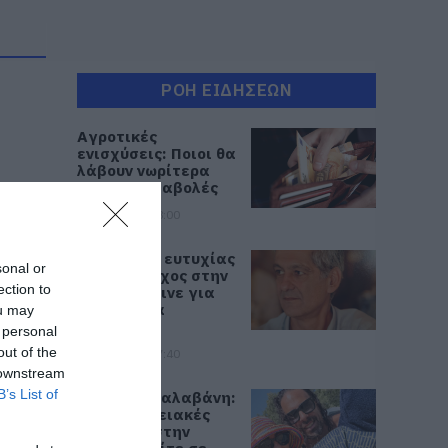
ΡΟΗ ΕΙΔΗΣΕΩΝ
Αγροτικές
ενισχύσεις: Ποιοι θα
λάβουν νωρίτερα
τις προκαταβολές
08.08.2026 | 18:00
Σε πελάγη ευτυχίας
sonal or
αντιδήμαρχος στην
ection to
Εύβοια! Έγινε για
τρίτη φορά
ou may
παππούς!
 personal
out of the
08.08.2026 | 17:40
 downstream
B’s List of
Ευρυδίκη Βαλαβάνη:
Οι οικογενειακές
διακοπές στην