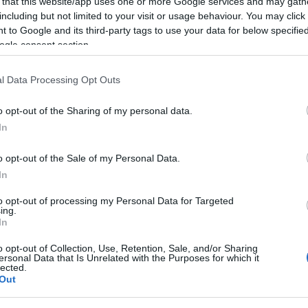
 that this website/app uses one or more Google services and may gath
including but not limited to your visit or usage behaviour. You may click 
 to Google and its third-party tags to use your data for below specifi
ogle consent section.
l Data Processing Opt Outs
o opt-out of the Sharing of my personal data.
In
o opt-out of the Sale of my Personal Data.
In
to opt-out of processing my Personal Data for Targeted
ing.
In
o opt-out of Collection, Use, Retention, Sale, and/or Sharing
ersonal Data that Is Unrelated with the Purposes for which it
lected.
Out