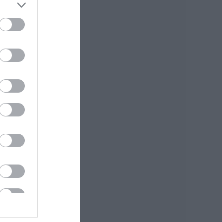
Πάτρα: Θρήνος για
μωράκι μόλις 8
ημερών –
Νοσηλευόταν στη
ΜΕΘ Νεογνών
08.08.2026 | 16:00
Αρχίζουν τα έργα
για το νέο κλειστό
γυμναστήριο στην
Εύβοια
08.08.2026 | 15:40
Φωτιά στη Βοιωτία:
Έκτακτα μέτρα
στήριξης για την
εστίαση ζητά η
ΠΣτΕ
08.08.2026 | 15:20
Μεγάλη προσοχή
στην Εύβοια: