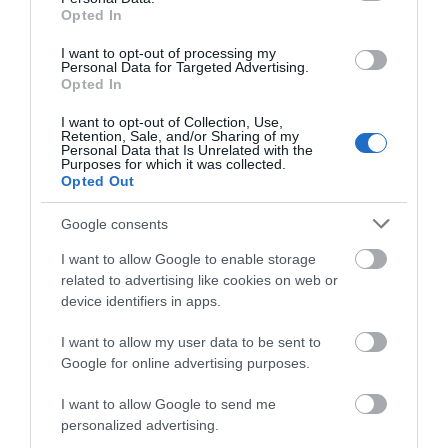
Opted In
I want to opt-out of processing my
Personal Data for Targeted Advertising.
Opted In
I want to opt-out of Collection, Use,
ΡΟΗ ΕΙΔΗΣΕΩΝ
Retention, Sale, and/or Sharing of my
Personal Data that Is Unrelated with the
Purposes for which it was collected.
Ποιες περιοχές δεν θα έχουν ρεύμα
Opted Out
σήμερα στην Εύβοια
Google consents
07.08.2026 | 08:45
I want to allow Google to enable storage
related to advertising like cookies on web or
Εορτολόγιο: Ποιοι γιορτάζουν σήμερα,
Παρασκευή 7 Αυγούστου
device identifiers in apps.
07.08.2026 | 08:30
I want to allow my user data to be sent to
Google for online advertising purposes.
Καιρός: Πάνω από 35 βαθμούς σήμερα
I want to allow Google to send me
η θερμοκρασία στην Εύβοια
personalized advertising.
07.08.2026 | 08:15