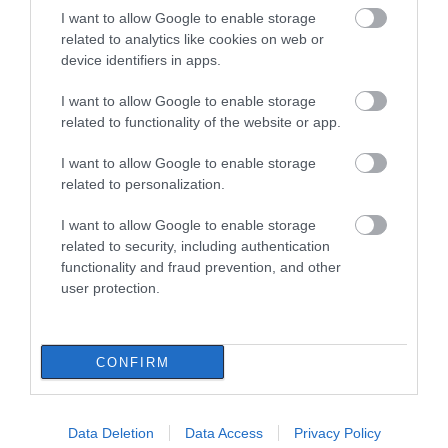
I want to allow Google to enable storage
related to analytics like cookies on web or
Εύβοια: Σήμερα το τελευταίο αντίο
device identifiers in apps.
στον 37χρονο που έχασε τη ζωή του σε
τροχαίο με αγριογούρουνο
I want to allow Google to enable storage
07.08.2026 | 08:00
related to functionality of the website or app.
Φωτιά στη Σκύρο: Χωρίς ενεργό
I want to allow Google to enable storage
μέτωπο – Παραμένουν ισχυρές
related to personalization.
δυνάμεις της Πυροσβεστικής
07.08.2026 | 00:10
I want to allow Google to enable storage
related to security, including authentication
Συνελήφθη 63χρονη για τη φωτιά στη
functionality and fraud prevention, and other
Σκύρο
user protection.
06.08.2026 | 23:15
Όλες οι τελευταίες ειδήσεις
CONFIRM
Φωτιά στη Σκύρο: Δύσκολη νύχτα για
την Καλαμίτσα – Νέες εικόνες και
βίντεο
06.08.2026 | 22:04
Data Deletion
Data Access
Privacy Policy