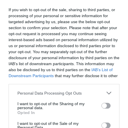
ανείσπρακτα ενοίκια
If you wish to opt-out of the sale, sharing to third parties, or
18.03.2025 | 18:20
processing of your personal or sensitive information for
targeted advertising by us, please use the below opt-out
section to confirm your selection. Please note that after your
opt-out request is processed you may continue seeing
interest-based ads based on personal information utilized by
us or personal information disclosed to third parties prior to
your opt-out. You may separately opt-out of the further
disclosure of your personal information by third parties on the
IAB’s list of downstream participants. This information may
also be disclosed by us to third parties on the
IAB’s List of
Downstream Participants
that may further disclose it to other
third parties.
Εύβοια: Παράταση καταβολής και
Please note that this website/app uses one or more Google
Personal Data Processing Opt Outs
αναστολή είσπραξης οφειλών για όσους
services and may gather and store information including but
επλήγησαν από τις κακοκαιρίες του
not limited to your visit or usage behaviour. You may click to
I want to opt-out of the Sharing of my
Σεπτεμβρίου 2023
personal data.
grant or deny consent to Google and its third-party tags to
Opted In
use your data for below specified purposes in below Google
19.07.2024 | 14:15
consent section.
I want to opt-out of the Sale of my
Personal Data.