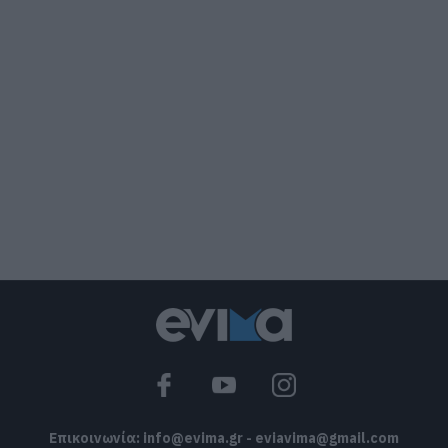
Καφές: Τα οφέλη της μέτριας
κατανάλωσης σύμφωνα με ειδικό στο
μικροβίωμα του εντέρου
06.08.2026 | 21:00
«Ανάσα» για τους αγρότες στην
Εύβοια: Ολοκληρώθηκε μεγάλο έργο
06.08.2026 | 20:40
Ο λόγος που τηγανίζουμε ψάρια του
Σωτήρος – Πως θα κάνετε το τέλειο
μαγείρεμα
06.08.2026 | 20:20
Θρήνος στην Εύβοια: Έφυγε από τη ζωή
ο 37χρονος που είχε τροχαίο με
αγριογούρουνο
06.08.2026 | 20:20
Επικοινωνία:
info@evima.gr
-
eviavima@gmail.com