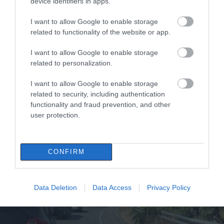
device identifiers in apps.
I want to allow Google to enable storage
related to functionality of the website or app.
I want to allow Google to enable storage
related to personalization.
Αυξημένη κίνηση τώρα στην Εύβοια: Χάος
στους δρόμους – Ποια φανάρια δεν
I want to allow Google to enable storage
λειτουργούν – Εικόνες
related to security, including authentication
functionality and fraud prevention, and other
13.09.2024 | 21:20
user protection.
CONFIRM
Data Deletion
Data Access
Privacy Policy