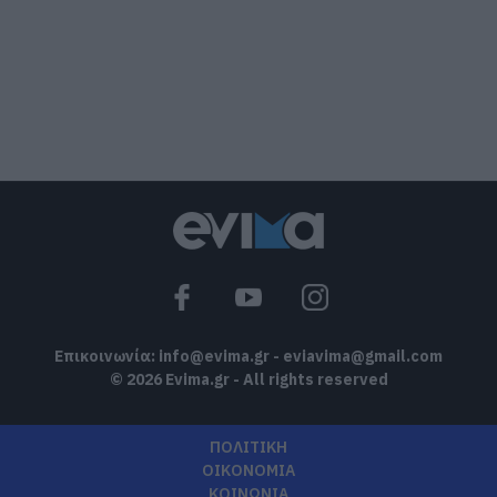
την Εύβοια που έφυγε από τη ζωή
07.08.2026 | 18:00
Αυτοψία στα καμένα: 37 σπίτια
κρίθηκαν κατεδαφιστέα στο Πόρτο
Γερμενό
07.08.2026 | 17:40
Εύβοια: Αυτός είναι ο 36χρονος
επιχειρηματίας πού έχασε την ζωή του
07.08.2026 | 17:20
Επικοινωνία:
info@evima.gr
-
eviavima@gmail.com
© 2026 Evima.gr - All rights reserved
ΠΟΛΙΤΙΚΗ
ΟΙΚΟΝΟΜΙΑ
ΚΟΙΝΩΝΙΑ