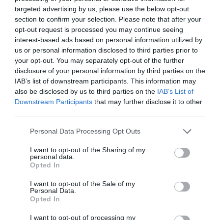
targeted advertising by us, please use the below opt-out
section to confirm your selection. Please note that after your
opt-out request is processed you may continue seeing
interest-based ads based on personal information utilized by
Έκτακτα μέτρα της Τροχαίας για το
us or personal information disclosed to third parties prior to
τριήμερο – Πώς θα πάτε στην Εύβοια
your opt-out. You may separately opt-out of the further
27.02.2025 | 16:45
disclosure of your personal information by third parties on the
IAB’s list of downstream participants. This information may
also be disclosed by us to third parties on the
IAB’s List of
Downstream Participants
that may further disclose it to other
third parties.
Please note that this website/app uses one or more Google
Personal Data Processing Opt Outs
services and may gather and store information including but
not limited to your visit or usage behaviour. You may click to
I want to opt-out of the Sharing of my
personal data.
grant or deny consent to Google and its third-party tags to
Opted In
use your data for below specified purposes in below Google
consent section.
I want to opt-out of the Sale of my
Personal Data.
Σε εξέλιξη η έξοδος των Αθηναίων για την
Opted In
28η Οκτωβρίου – Σε ποια σημεία υπάρχει
κίνηση
I want to opt-out of processing my