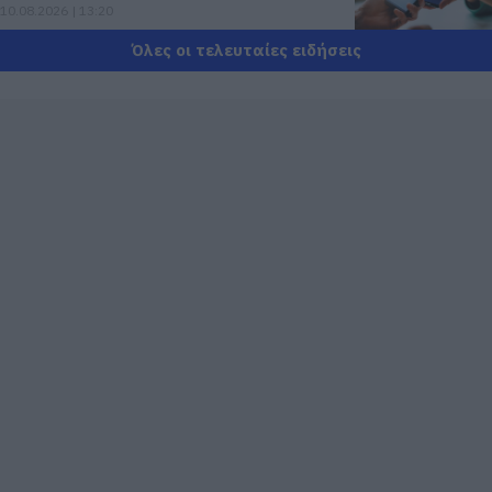
10.08.2026 | 13:20
Όλες οι τελευταίες ειδήσεις
Πού θα γίνει το επόμενο πανηγύρι στην
Εύβοια με τη Μαρία Νομικού
10.08.2026 | 13:00
e-ΕΦΚΑ και ΔΥΠΑ: Ποιοι θα πάρουν
λεφτά τις επόμενες ημέρες
10.08.2026 | 12:40
Κόκκινος συναγερμός για φωτιά
σήμερα στην Εύβοια – Προσοχή
10.08.2026 | 12:20
Πέθανε κτηνοτρόφος μετά τη
θανάτωση του κοπαδιού του
10.08.2026 | 12:00