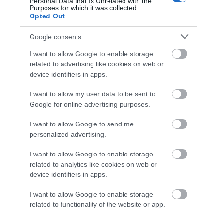
Η τεράστια επένδυση που φέρνει νέο
Personal Data that Is Unrelated with the
Purposes for which it was collected.
πεντάστερο στην Εύβοια
Opted Out
26.04.2025 | 11:40
Google consents
I want to allow Google to enable storage
related to advertising like cookies on web or
device identifiers in apps.
I want to allow my user data to be sent to
Google for online advertising purposes.
I want to allow Google to send me
personalized advertising.
Ξεκινάει τεράστια επένδυση στην Εύβοια:
I want to allow Google to enable storage
Φτάνει τα €400 εκατ. ευρώ – Πού θα γίνει
related to analytics like cookies on web or
device identifiers in apps.
26.03.2025 | 13:15
I want to allow Google to enable storage
related to functionality of the website or app.