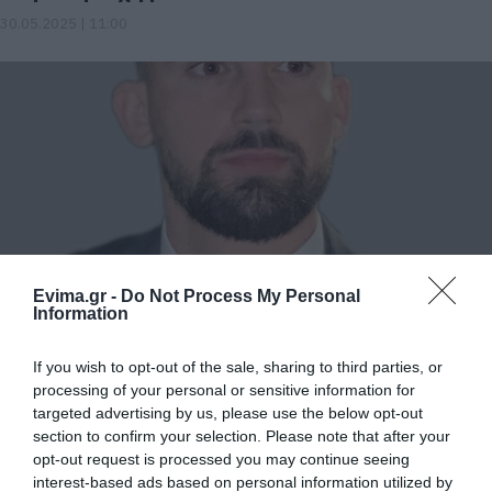
30.05.2025 | 11:00
Evima.gr -
Do Not Process My Personal
Ο Ευβοιώτης Τομεάρχης Εσωτερικών της
Information
ΟΝΝΕΔ χαιρετίζει τη μεγάλη επένδυση στην
ΑΓΕΤ Αλιβερίου
If you wish to opt-out of the sale, sharing to third parties, or
29.05.2025 | 19:30
processing of your personal or sensitive information for
targeted advertising by us, please use the below opt-out
section to confirm your selection. Please note that after your
opt-out request is processed you may continue seeing
interest-based ads based on personal information utilized by