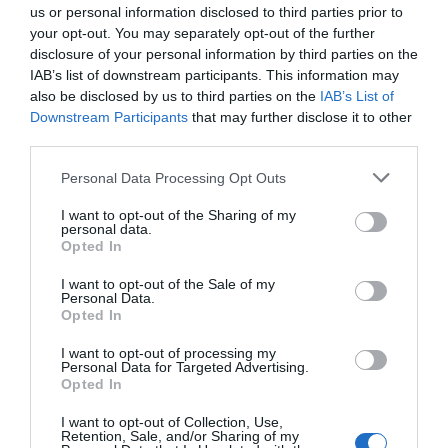
us or personal information disclosed to third parties prior to
your opt-out. You may separately opt-out of the further
disclosure of your personal information by third parties on the
IAB’s list of downstream participants. This information may
also be disclosed by us to third parties on the
IAB’s List of
Downstream Participants
that may further disclose it to other
third parties.
«Μega» τουριστική επένδυση στην Εύβοια
Please note that this website/app uses one or more Google
Personal Data Processing Opt Outs
04.05.2025 | 16:20
services and may gather and store information including but
not limited to your visit or usage behaviour. You may click to
I want to opt-out of the Sharing of my
personal data.
grant or deny consent to Google and its third-party tags to
Opted In
use your data for below specified purposes in below Google
consent section.
I want to opt-out of the Sale of my
Personal Data.
Opted In
I want to opt-out of processing my
Personal Data for Targeted Advertising.
Opted In
I want to opt-out of Collection, Use,
Retention, Sale, and/or Sharing of my