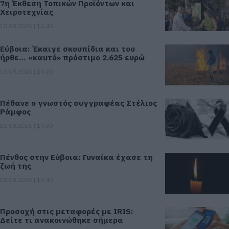
7η Έκθεση Τοπικών Προϊόντων και
Χειροτεχνίας
10.08.2026 | 14:40
Εύβοια: Έκαιγε σκουπίδια και του
ήρθε… «καυτό» πρόστιμο 2.625 ευρώ
10.08.2026 | 14:20
Πέθανε ο γνωστός συγγραφέας Στέλιος
Ράμφος
10.08.2026 | 14:00
Πένθος στην Εύβοια: Γυναίκα έχασε τη
ζωή της
10.08.2026 | 13:40
Προσοχή στις μεταφορές με IRIS:
Δείτε τι ανακοινώθηκε σήμερα