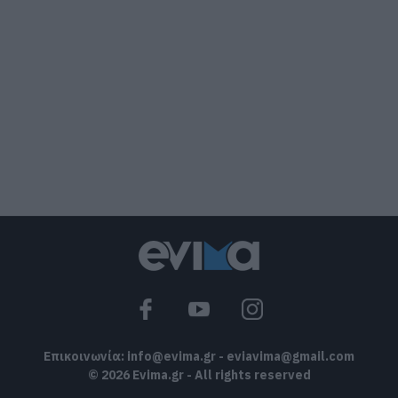
06.08.2026 | 19:40
Ξεκινάει τεράστιο έργο αξίας
2.425.000€ στην Εύβοια – Δείτε πού
06.08.2026 | 19:20
Ο μεγαλύτερος αυτοκινητόδρομος της
Ευρώπης κατασκευάζεται στην Ελλάδα
– Πού θα γίνει
06.08.2026 | 19:00
Συγκίνηση στην Εύβοια: Νέοι από τη
Ρουμανία συνόδευσαν την Ιερή Εικόνα
06.08.2026 | 18:40
Επικοινωνία:
info@evima.gr
-
eviavima@gmail.com
© 2026 Evima.gr - All rights reserved