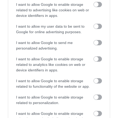
Θλίψη στην Ερέτρια: Σήμερα η κηδεία της
I want to allow Google to enable storage
γυναίκας που έχασε τη ζωή της στη
related to advertising like cookies on web or
θάλασσα
device identifiers in apps.
14.07.2026 | 10:00
I want to allow my user data to be sent to
Google for online advertising purposes.
I want to allow Google to send me
personalized advertising.
I want to allow Google to enable storage
related to analytics like cookies on web or
device identifiers in apps.
I want to allow Google to enable storage
related to functionality of the website or app.
Τραγωδία στην Εύβοια: Νεκρή ανασύρθηκε
γυναίκα από τη θάλασσα
I want to allow Google to enable storage
related to personalization.
11.07.2026 | 15:40
I want to allow Google to enable storage