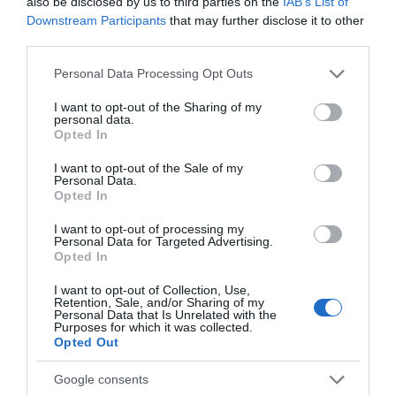
also be disclosed by us to third parties on the
IAB’s List of
Downstream Participants
that may further disclose it to other
third parties.
Please note that this website/app uses one or more Google
Personal Data Processing Opt Outs
services and may gather and store information including but
not limited to your visit or usage behaviour. You may click to
I want to opt-out of the Sharing of my
personal data.
Διακοπή νερού τώρα σε αυτή την περιοχή
grant or deny consent to Google and its third-party tags to
Opted In
use your data for below specified purposes in below Google
της Εύβοιας
consent section.
I want to opt-out of the Sale of my
16.07.2026 | 09:45
Personal Data.
Opted In
I want to opt-out of processing my
Personal Data for Targeted Advertising.
Opted In
I want to opt-out of Collection, Use,
Retention, Sale, and/or Sharing of my
Personal Data that Is Unrelated with the
Purposes for which it was collected.
Opted Out
Google consents