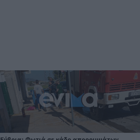
Εύβοια: Φωτιά σε κάδο απορριμμάτων