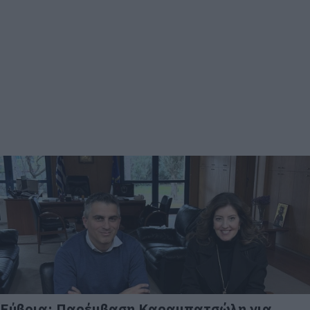
Εύβοια: Παρέμβαση Καραμπατσώλη για