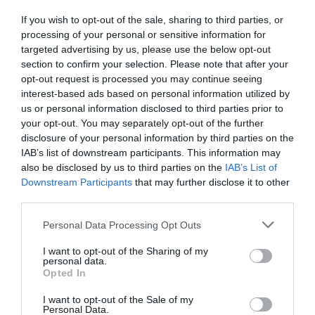
If you wish to opt-out of the sale, sharing to third parties, or
processing of your personal or sensitive information for
targeted advertising by us, please use the below opt-out
section to confirm your selection. Please note that after your
opt-out request is processed you may continue seeing
interest-based ads based on personal information utilized by
us or personal information disclosed to third parties prior to
Τα έργα ομβρίων «έσωσαν» μεγάλη πόλη
your opt-out. You may separately opt-out of the further
της Εύβοιας από την πρόσφατη νεροποντή
disclosure of your personal information by third parties on the
IAB’s list of downstream participants. This information may
27.01.2026 | 20:00
also be disclosed by us to third parties on the
IAB’s List of
Downstream Participants
that may further disclose it to other
third parties.
Please note that this website/app uses one or more Google
Personal Data Processing Opt Outs
services and may gather and store information including but
not limited to your visit or usage behaviour. You may click to
I want to opt-out of the Sharing of my
personal data.
grant or deny consent to Google and its third-party tags to
Opted In
use your data for below specified purposes in below Google
consent section.
I want to opt-out of the Sale of my
Personal Data.