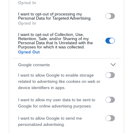
Opted In
«Βροχή» τα έργα υποδομής στην Εύβοια:
I want to opt-out of processing my
Που ξεκινά νέα γέφυρα
Personal Data for Targeted Advertising.
Opted In
15.11.2025 | 09:00
I want to opt-out of Collection, Use,
Retention, Sale, and/or Sharing of my
Personal Data that Is Unrelated with the
Purposes for which it was collected.
Opted Out
Google consents
I want to allow Google to enable storage
related to advertising like cookies on web or
device identifiers in apps.
I want to allow my user data to be sent to
Εύβοια: «Θέλω οι νέοι να μείνουν στον τόπο
Google for online advertising purposes.
μας», λέει ο δήμαρχος Κύμης Αλιβερίου
08.05.2024 | 07:30
I want to allow Google to send me
personalized advertising.