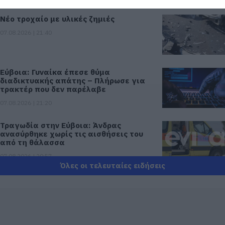
Νέο τροχαίο με υλικές ζημιές
07.08.2026 | 21:40
Εύβοια: Γυναίκα έπεσε θύμα
διαδικτυακής απάτης – Πλήρωσε για
τρακτέρ που δεν παρέλαβε
07.08.2026 | 21:20
Τραγωδία στην Εύβοια: Άνδρας
ανασύρθηκε χωρίς τις αισθήσεις του
από τη θάλασσα
07.08.2026 | 20:57
Όλες οι τελευταίες ειδήσεις
Ανακοινώθηκαν νέες προσλήψεις σε
δήμο της Εύβοιας: Δείτε εδώ
07.08.2026 | 20:40