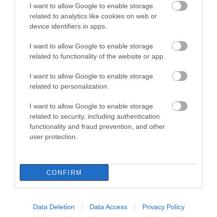
I want to allow Google to enable storage
related to analytics like cookies on web or
device identifiers in apps.
I want to allow Google to enable storage
related to functionality of the website or app.
ΡΟΗ ΕΙΔΗΣΕΩΝ
I want to allow Google to enable storage
Μεγάλο πανηγύρι στην Εύβοια:
related to personalization.
Πλημμύρισε με κόσμο η Φαράκλα
(pics&vid)
I want to allow Google to enable storage
08.08.2026 | 00:59
related to security, including authentication
functionality and fraud prevention, and other
Ο καιρός αλλάζει πρόσωπο: Έρχονται
user protection.
40άρια μαζί με θυελλώδη μελτέμια
07.08.2026 | 22:20
CONFIRM
Εύβοια: Ηχηρό μήνυμα πέντε χρόνια
μετά τη μεγάλη καταστροφή του 2021
07.08.2026 | 22:00
Data Deletion
Data Access
Privacy Policy