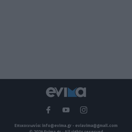
Οι δικαιούχοι
07.08.2026 | 19:00
Αυτός ο δήμος της Εύβοιας πάει στα
δικαστήρια για τις ανεμογεννήτριες
07.08.2026 | 18:40
Τραγική κατάληξη είχε η θαλάσσια
εκδρομή για 57χρονο τουρίστα
07.08.2026 | 18:20
Βαρύ πένθος για τον εκπαιδευτικό από
την Εύβοια που έφυγε από τη ζωή
07.08.2026 | 18:00
Επικοινωνία:
info@evima.gr
-
eviavima@gmail.com
© 2026 Evima.gr - All rights reserved