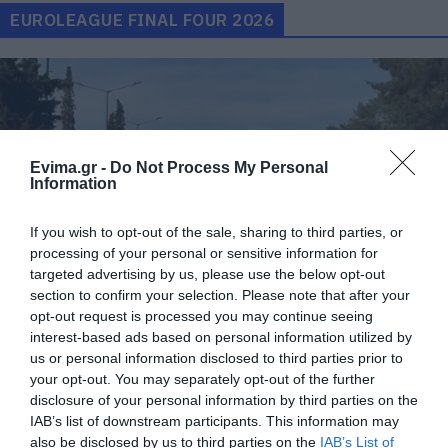
EUROLEAGUE FINAL FOUR 2026
Evima.gr -
Do Not Process My Personal
Information
If you wish to opt-out of the sale, sharing to third parties, or
processing of your personal or sensitive information for
Ολυμπιακός – Ρεάλ: Συγκλονιστικά βίντεο
targeted advertising by us, please use the below opt-out
section to confirm your selection. Please note that after your
από την ερυθρόλευκη μηχανοκίνητη πορεία
opt-out request is processed you may continue seeing
προς το T-Center
interest-based ads based on personal information utilized by
24.05.2026 | 18:40
us or personal information disclosed to third parties prior to
your opt-out. You may separately opt-out of the further
disclosure of your personal information by third parties on the
IAB’s list of downstream participants. This information may
also be disclosed by us to third parties on the
IAB’s List of