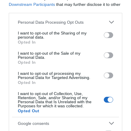
Downstream Participants
that may further disclose it to other
third parties.
Please note that this website/app uses one or more Google
Personal Data Processing Opt Outs
ΡΟΗ ΕΙΔΗΣΕΩΝ
services and may gather and store information including but
not limited to your visit or usage behaviour. You may click to
I want to opt-out of the Sharing of my
Χαμός με πασίγνωστο τραγουδιστή
personal data.
grant or deny consent to Google and its third-party tags to
στην Εύβοια – Δείτε τι έγινε
Opted In
use your data for below specified purposes in below Google
09.08.2026 | 17:40
consent section.
I want to opt-out of the Sale of my
Personal Data.
Opted In
Τέλος στις καθυστερήσεις για τις
πινακίδες κυκλοφορίας – Τι αλλάζει με
I want to opt-out of processing my
το νέο ψηφιακό σύστημα
Personal Data for Targeted Advertising.
Opted In
09.08.2026 | 17:20
I want to opt-out of Collection, Use,
Retention, Sale, and/or Sharing of my
Εύβοια: Προσοχή! Που απαγορεύεται η
Personal Data that Is Unrelated with the
κυκλοφορία οχημάτων και πεζών
Purposes for which it was collected.
Opted Out
09.08.2026 | 17:00
Google consents
15 Αυγούστου: Πώς αμείβεται η