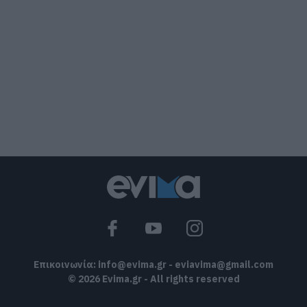
Κατάνυξη στην Εύβοια: Παράκληση της
Παναγίας στη Λούτσα με κεράσματα
και αναψυκτικά
09.08.2026 | 13:40
Σκύλος ή γάτα; Δείτε πόσα χρήματα
θα χρειαστείτε κάθε χρόνο
09.08.2026 | 13:20
Πανικός σε λιμάνι της Εύβοιας με
37χρονο άνδρα
09.08.2026 | 13:00
Επικοινωνία:
info@evima.gr
-
eviavima@gmail.com
© 2026 Evima.gr - All rights reserved