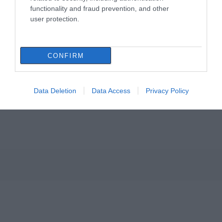
αναμένονται οι πληρωμές
functionality and fraud prevention, and other
09.08.2026 | 15:20
user protection.
Εύβοια: Έργα οδοποιίας 2,4 εκατ. ευρώ
– Ποιοι δρόμοι αλλάζουν
CONFIRM
09.08.2026 | 15:00
Τουρισμός για Όλους 2026-2027: Ποιοι
Data Deletion
Data Access
Privacy Policy
κάνουν αίτηση σήμερα – Έως 600 ευρώ
η επιδότηση
09.08.2026 | 14:40
Έκτακτα μέτρα και απαγορεύσεις
σήμερα στην Εύβοια – Μεγάλη
προσοχή!
09.08.2026 | 14:20
e-ΕΦΚΑ και ΔΥΠΑ: Ποιοι δικαιούχοι
πληρώνονται έως τις 14 Αυγούστου
09.08.2026 | 14:00