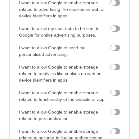
I want to allow Google to enable storage
υποχρεωτική αργία – Τι ισχύει για
τους εργαζόμενους
related to advertising like cookies on web or
device identifiers in apps.
09.08.2026 | 16:40
I want to allow my user data to be sent to
Χάος στην Εύβοια: Ουρά χιλιομέτρων
Google for online advertising purposes.
μέσα στον Αύγουστο – «Κινδυνεύουμε
να χάσουμε το πλοίο!»
I want to allow Google to send me
09.08.2026 | 16:20
personalized advertising.
Παραλία «διαμάντι»: Θυμίζει
I want to allow Google to enable storage
Κουφονήσια και απέχει μόλις 1,5 ώρα
related to analytics like cookies on web or
από την Αθήνα
device identifiers in apps.
09.08.2026 | 16:00
Όλες οι τελευταίες ειδήσεις
I want to allow Google to enable storage
Νέα τραγωδία σε παραλία της
related to functionality of the website or app.
Εύβοιας: Πέθανε άνδρας
09.08.2026 | 15:40
I want to allow Google to enable storage
related to personalization.
Market Pass: Νέος κύκλος από το
I want to allow Google to enable storage
φθινόπωρο του 2026 – Πότε
related to security, including authentication