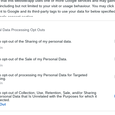
 that this website/app uses one or more Google services and may gath
including but not limited to your visit or usage behaviour. You may click 
 to Google and its third-party tags to use your data for below specifi
ogle consent section.
l Data Processing Opt Outs
o opt-out of the Sharing of my personal data.
In
o opt-out of the Sale of my Personal Data.
In
to opt-out of processing my Personal Data for Targeted
ing.
In
o opt-out of Collection, Use, Retention, Sale, and/or Sharing
ersonal Data that Is Unrelated with the Purposes for which it
lected.
Out