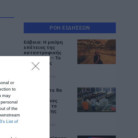
ΡΟΗ ΕΙΔΗΣΕΩΝ
Εύβοια: Η μαύρη
επέτειος της
καταστροφικής
πυρκαγιάς – Το
χρονικό της
τραγωδίας
08.08.2026 | 20:00
sonal or
ection to
Εύβοια: Πότε θα
γίνει ο
ou may
καθιερωμένος
 personal
έρανος για το
out of the
«Στιφάδο της
 downstream
Παναγίας»
B’s List of
08.08.2026 | 19:40