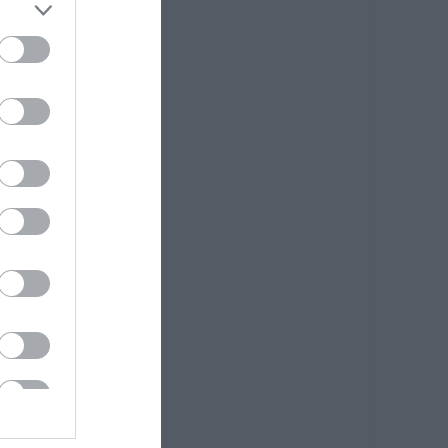
Σοβαρή καταγγελία
08.08.2026 | 18:20
Αγροτικές
ενισχύσεις: Ποιοι θα
λάβουν νωρίτερα
τις προκαταβολές
08.08.2026 | 18:00
Σε πελάγη ευτυχίας
αντιδήμαρχος στην
Εύβοια! Έγινε για
τρίτη φορά
παππούς!
08.08.2026 | 17:40
Ευρυδίκη Βαλαβάνη:
Οι οικογενειακές
διακοπές στην
Εύβοια! Δείτε σε
ποια παραλία
08.08.2026 | 17:20