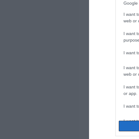
Google 
I want t
web or d
I want t
purpose
I want 
I want t
web or d
I want t
or app.
I want t
I want t
authenti