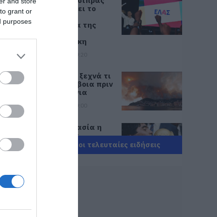
Ο Αλέξης Τσίπρας
er and store
παρουσιάζει το
to grant or
οικονομικό
ed purposes
πρόγραμμα της
ΕΛ.Α.Σ. στη
Θεσσαλονίκη
08.08.2026 | 19:20
Κάνεις δεν ξεχνά τι
έζησε η Εύβοια πριν
πέντε χρόνια
08.08.2026 | 19:00
Σε δημοπρασία η
μπάλα των
ιστορικών γκολ του
Όλες οι τελευταίες ειδήσεις
Μαραντόνα
08.08.2026 | 18:40
Αγανάκτηση σε
χωριό της Εύβοιας:
Μένουν κάθε μέρα
χωρίς νερό –