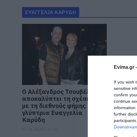
ΕΥΑΓΓΕΛΙΑ ΚΑΡΥΔΗ
Evima.gr 
If you wish 
sensitive in
Ο Αλέξανδρος Τσουβέλας
confirm you
αποκαλύπτει τη σχέση του
continue se
με τη διεθνούς φήμης
information 
γλύπτρια Ευαγγελία
further disc
Καρύδη
participants
Downstream 
03.06.2026 | 21:40