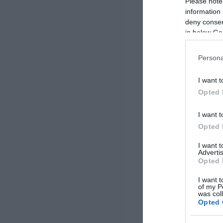
Please note
information 
deny consent
in below Go
Persona
I want t
Opted 
I want t
Opted 
I want 
Advertis
Opted 
I want t
of my P
was col
Opted 