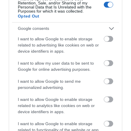
Retention, Sale, and/or Sharing of my
Personal Data that Is Unrelated with the
Purposes for which it was collected.
Opted Out
Σκύρος – Αχιλλέας: Αυτοί είναι οι άνθρωποι
της ευγένειας και της φροντίδας των
Google consents
επιβατών του πλοίου
I want to allow Google to enable storage
related to advertising like cookies on web or
07.09.2022 | 22:00
device identifiers in apps.
I want to allow my user data to be sent to
Google for online advertising purposes.
I want to allow Google to send me
personalized advertising.
ΡΟΗ ΕΙΔΗΣΕΩΝ
I want to allow Google to enable storage
related to analytics like cookies on web or
Μεταμόρφωση του Σωτήρος: Η γιορτή
device identifiers in apps.
που θα θυμίζει πάντα την
καταστροφική φωτιά στη Βόρεια
I want to allow Google to enable storage
Εύβοια
related to functionality of the website or app.