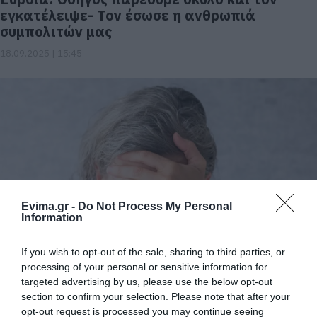
εγκατέλειψε- Τον έσωσε η ανθρωπιά
συμπολιτών μας
18.09.2025 | 15:45
Evima.gr -
Do Not Process My Personal
Information
Ενισχύστε τη μνήμη σας με αυτές τις 7
ελάχιστα γνωστές καθημερινές πρακτικές
If you wish to opt-out of the sale, sharing to third parties, or
processing of your personal or sensitive information for
21.04.2025 | 16:40
targeted advertising by us, please use the below opt-out
section to confirm your selection. Please note that after your
opt-out request is processed you may continue seeing