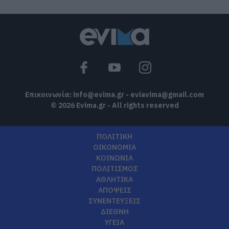
05.08.2026 | 20:39
Η λειτουργία στα κλειδιά του
αυτοκινήτου που λίγοι οδηγοί
γνωρίζουν και είναι πολύ χρήσιμη το
καλοκαίρι
05.08.2026 | 20:20
Επικοινωνία:
info@evima.gr
-
eviavima@gmail.com
© 2026 Evima.gr - All rights reserved
ΠΟΛΙΤΙΚΗ
ΟΙΚΟΝΟΜΙΑ
ΚΟΙΝΩΝΙΑ
ΠΟΛΙΤΙΣΜΟΣ
ΑΘΛΗΤΙΚΑ
ΑΠΟΨΕΙΣ
ΣΥΝΕΝΤΕΥΞΕΙΣ
ΔΙΕΘΝΗ
ΥΓΕΙΑ