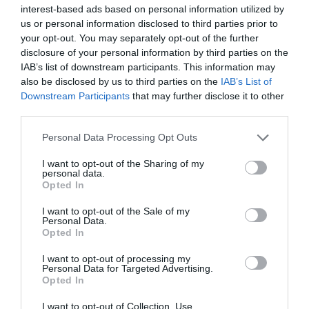
interest-based ads based on personal information utilized by
us or personal information disclosed to third parties prior to
your opt-out. You may separately opt-out of the further
disclosure of your personal information by third parties on the
IAB’s list of downstream participants. This information may
also be disclosed by us to third parties on the
IAB’s List of
Downstream Participants
that may further disclose it to other
third parties.
Βέφα Αλεξιάδου: Κάνει δημόσια έκκληση
Please note that this website/app uses one or more Google
Personal Data Processing Opt Outs
στο Facebook – «Έχω μεγάλη ανάγκη από
services and may gather and store information including but
γυναίκα που φροντίζει ηλικιωμένους»
not limited to your visit or usage behaviour. You may click to
I want to opt-out of the Sharing of my
personal data.
grant or deny consent to Google and its third-party tags to
Opted In
04.09.2024 | 22:20
use your data for below specified purposes in below Google
consent section.
I want to opt-out of the Sale of my
Personal Data.
Opted In
I want to opt-out of processing my
Personal Data for Targeted Advertising.
Opted In
I want to opt-out of Collection, Use,