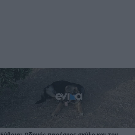
Εύβοια: Οδηγός παρέσυρε σκύλο και τον