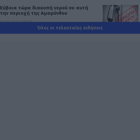
Εύβοια τώρα διακοπή νερού σε αυτή
την περιοχή της Αμαρύνθου
06.08.2026 | 08:45
Όλες οι τελευταίες ειδήσεις
Εορτολόγιο: Ποιοι γιορτάζουν σήμερα,
Πέμπτη 6 Αυγούστου
06.08.2026 | 08:30
Καιρός: Ανεβαίνει από σήμερα ο
υδράργυρος στην Εύβοια! Επιμένουν τα
μποφόρ
06.08.2026 | 08:15
Δύσκολες οι επόμενες ώρες στην
Εύβοια: Δείτε τι ανακοινώθηκε –
Προσοχή
06.08.2026 | 08:00